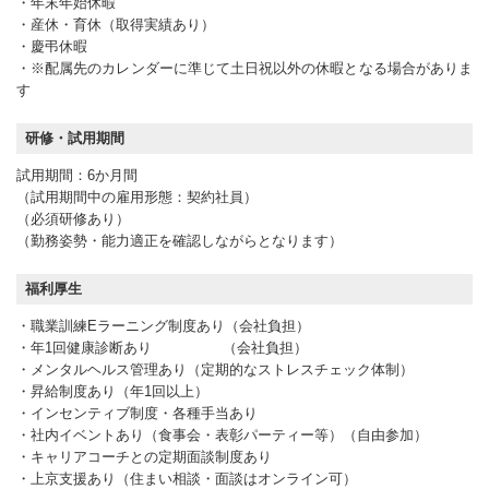
・年末年始休暇
・産休・育休（取得実績あり）
・慶弔休暇
・※配属先のカレンダーに準じて土日祝以外の休暇となる場合がありま
す
研修・試用期間
試用期間：6か月間
（試用期間中の雇用形態：契約社員）
（必須研修あり）
（勤務姿勢・能力適正を確認しながらとなります）
福利厚生
・職業訓練Eラーニング制度あり（会社負担）
・年1回健康診断あり （会社負担）
・メンタルヘルス管理あり（定期的なストレスチェック体制）
・昇給制度あり（年1回以上）
・インセンティブ制度・各種手当あり
・社内イベントあり（食事会・表彰パーティー等）（自由参加）
・キャリアコーチとの定期面談制度あり
・上京支援あり（住まい相談・面談はオンライン可）