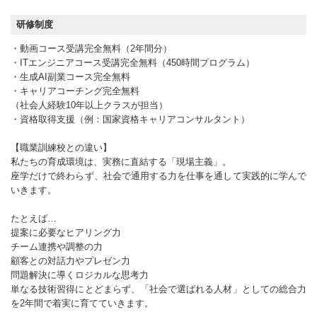
研修制度
・動画コース受講完全無料（2年間分）
・ITエンジニアコース受講完全無料（450時間プログラム）
・生成AI副業コース完全無料
・キャリアコーチング完全無料
（社会人経験10年以上クラスが担当）
・資格取得支援（例：国家資格キャリアコンサルタント）
【職業訓練校との違い】
私たちの育成環境は、実務に直結する「現場主義」。
座学だけで終わらず、社会で通用する力を仕事を通して実践的に学んで
いきます。
たとえば…
提案に必要なヒアリング力
チーム連携や調整の力
顧客との対話力やプレゼン力
問題解決に導くロジカルな思考力
単なる技術習得にとどまらず、「社会で選ばれる人材」としての総合力
を2年間で着実に育てていきます。