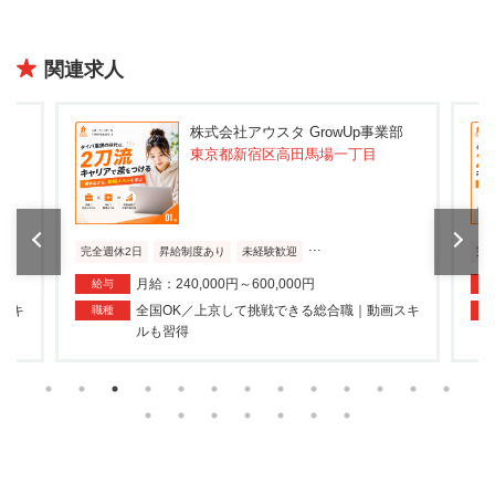
関連求人
スタ GrowUp事業部
株式会社アウスタ GrowUp
区高田馬場一丁目
東京都新宿区新宿
...
...
験歓迎
完全週休2日
昇給制度あり
未経験歓迎
0,000円
月給：240,000円～600,000円
給与
戦できる総合職｜動画スキ
全国OK／上京して挑戦できる総合職｜
職種
ルも習得