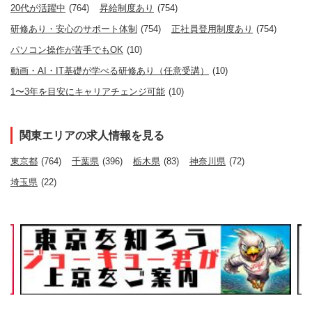
20代が活躍中
(764)
昇給制度あり
(754)
研修あり・安心のサポート体制
(754)
正社員登用制度あり
(754)
パソコン操作が苦手でもOK
(10)
動画・AI・IT基礎が学べる研修あり（任意受講）
(10)
1〜3年を目安にキャリアチェンジ可能
(10)
関東エリアの求人情報を見る
東京都
(764)
千葉県
(396)
栃木県
(83)
神奈川県
(72)
埼玉県
(22)