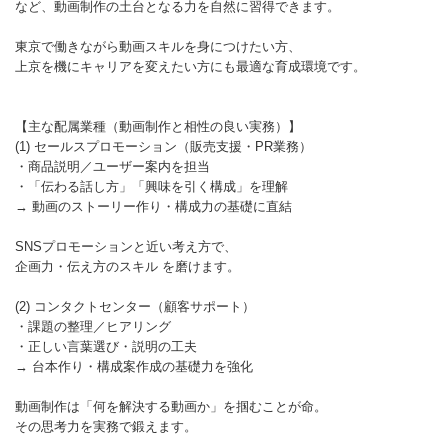
など、動画制作の土台となる力を自然に習得できます。
東京で働きながら動画スキルを身につけたい方、
上京を機にキャリアを変えたい方にも最適な育成環境です。
【主な配属業種（動画制作と相性の良い実務）】
(1) セールスプロモーション（販売支援・PR業務）
・商品説明／ユーザー案内を担当
・「伝わる話し方」「興味を引く構成」を理解
→ 動画のストーリー作り・構成力の基礎に直結
SNSプロモーションと近い考え方で、
企画力・伝え方のスキル を磨けます。
(2) コンタクトセンター（顧客サポート）
・課題の整理／ヒアリング
・正しい言葉選び・説明の工夫
→ 台本作り・構成案作成の基礎力を強化
動画制作は「何を解決する動画か」を掴むことが命。
その思考力を実務で鍛えます。