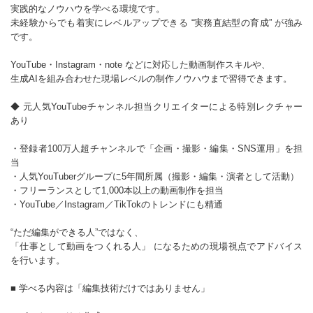
実践的なノウハウを学べる環境です。
未経験からでも着実にレベルアップできる “実務直結型の育成” が強み
です。
YouTube・Instagram・note などに対応した動画制作スキルや、
生成AIを組み合わせた現場レベルの制作ノウハウまで習得できます。
◆ 元人気YouTubeチャンネル担当クリエイターによる特別レクチャー
あり
・登録者100万人超チャンネルで「企画・撮影・編集・SNS運用」を担
当
・人気YouTuberグループに5年間所属（撮影・編集・演者として活動）
・フリーランスとして1,000本以上の動画制作を担当
・YouTube／Instagram／TikTokのトレンドにも精通
“ただ編集ができる人”ではなく、
「仕事として動画をつくれる人」 になるための現場視点でアドバイス
を行います。
■ 学べる内容は「編集技術だけではありません」