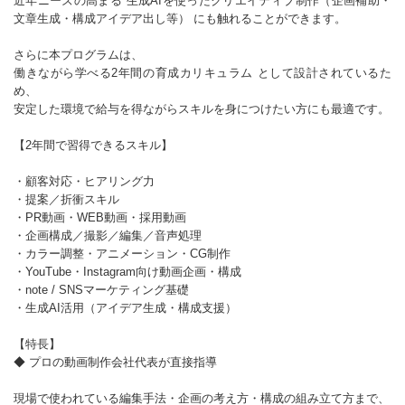
近年ニーズの高まる 生成AIを使ったクリエイティブ制作（企画補助・
文章生成・構成アイデア出し等） にも触れることができます。
さらに本プログラムは、
働きながら学べる2年間の育成カリキュラム として設計されているた
め、
安定した環境で給与を得ながらスキルを身につけたい方にも最適です。
【2年間で習得できるスキル】
・顧客対応・ヒアリング力
・提案／折衝スキル
・PR動画・WEB動画・採用動画
・企画構成／撮影／編集／音声処理
・カラー調整・アニメーション・CG制作
・YouTube・Instagram向け動画企画・構成
・note / SNSマーケティング基礎
・生成AI活用（アイデア生成・構成支援）
【特長】
◆ プロの動画制作会社代表が直接指導
現場で使われている編集手法・企画の考え方・構成の組み立て方まで、