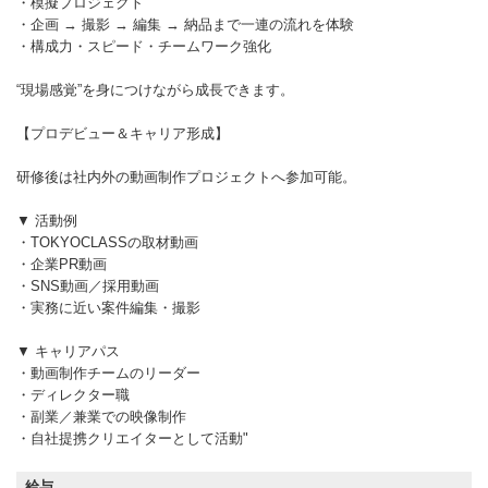
・模擬プロジェクト
・企画 → 撮影 → 編集 → 納品まで一連の流れを体験
・構成力・スピード・チームワーク強化
“現場感覚”を身につけながら成長できます。
【プロデビュー＆キャリア形成】
研修後は社内外の動画制作プロジェクトへ参加可能。
▼ 活動例
・TOKYOCLASSの取材動画
・企業PR動画
・SNS動画／採用動画
・実務に近い案件編集・撮影
▼ キャリアパス
・動画制作チームのリーダー
・ディレクター職
・副業／兼業での映像制作
・自社提携クリエイターとして活動"
給与