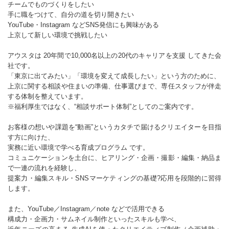
チームでものづくりをしたい
手に職をつけて、自分の道を切り開きたい
YouTube・Instagram などSNS発信にも興味がある
上京して新しい環境で挑戦したい
アウスタは 20年間で10,000名以上の20代のキャリアを支援 してきた会
社です。
「東京に出てみたい」「環境を変えて成長したい」という方のために、
上京に関する相談や住まいの準備、仕事選びまで、専任スタッフが伴走
する体制を整えています。
※福利厚生ではなく、“相談サポート体制”としてのご案内です。
お客様の想いや課題を“動画”というカタチで届けるクリエイターを目指
す方に向けた、
実務に近い環境で学べる育成プログラム です。
コミュニケーションを土台に、ヒアリング・企画・撮影・編集・納品ま
で一連の流れを経験し、
提案力・編集スキル・SNSマーケティングの基礎?応用を段階的に習得
します。
また、YouTube／Instagram／note などで活用できる
構成力・企画力・サムネイル制作といったスキルも学べ、