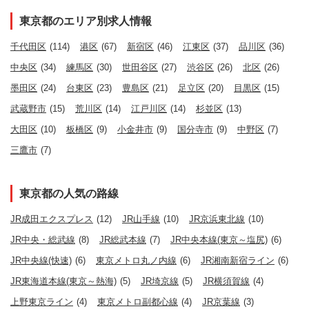
東京都のエリア別求人情報
千代田区
(114)
港区
(67)
新宿区
(46)
江東区
(37)
品川区
(36)
中央区
(34)
練馬区
(30)
世田谷区
(27)
渋谷区
(26)
北区
(26)
墨田区
(24)
台東区
(23)
豊島区
(21)
足立区
(20)
目黒区
(15)
武蔵野市
(15)
荒川区
(14)
江戸川区
(14)
杉並区
(13)
大田区
(10)
板橋区
(9)
小金井市
(9)
国分寺市
(9)
中野区
(7)
三鷹市
(7)
東京都の人気の路線
JR成田エクスプレス
(12)
JR山手線
(10)
JR京浜東北線
(10)
JR中央・総武線
(8)
JR総武本線
(7)
JR中央本線(東京～塩尻)
(6)
JR中央線(快速)
(6)
東京メトロ丸ノ内線
(6)
JR湘南新宿ライン
(6)
JR東海道本線(東京～熱海)
(5)
JR埼京線
(5)
JR横須賀線
(4)
上野東京ライン
(4)
東京メトロ副都心線
(4)
JR京葉線
(3)