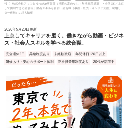
報
株式会社アウスタ GrowUp事業部（期間の定めなし（無期雇用派遣）・全国OK／上京
して挑戦できる総合職｜動画スキルも習得・総合職（事務・販売・キャリア支援）現場リー
ダー候補）の求人情報
2026年5月20日更新
上京してキャリアを磨く。働きながら動画・ビジネ
ス・社会人スキルを学べる総合職。
完全週休2日
昇給制度あり
未経験歓迎
年間休日120日以上
研修あり・安心のサポート体制
正社員登用制度あり
20代が活躍中