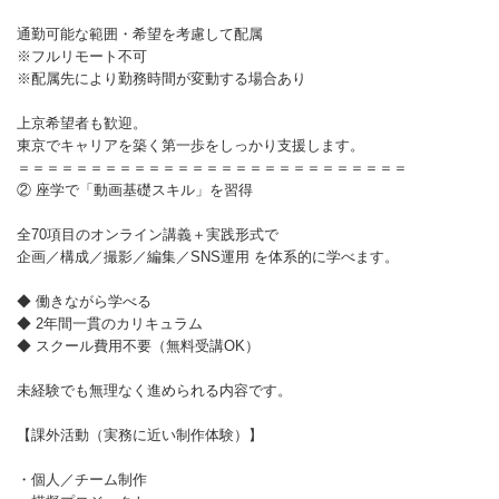
通勤可能な範囲・希望を考慮して配属
※フルリモート不可
※配属先により勤務時間が変動する場合あり
上京希望者も歓迎。
東京でキャリアを築く第一歩をしっかり支援します。
＝＝＝＝＝＝＝＝＝＝＝＝＝＝＝＝＝＝＝＝＝＝＝＝＝＝＝
② 座学で「動画基礎スキル」を習得
全70項目のオンライン講義＋実践形式で
企画／構成／撮影／編集／SNS運用 を体系的に学べます。
◆ 働きながら学べる
◆ 2年間一貫のカリキュラム
◆ スクール費用不要（無料受講OK）
未経験でも無理なく進められる内容です。
【課外活動（実務に近い制作体験）】
・個人／チーム制作