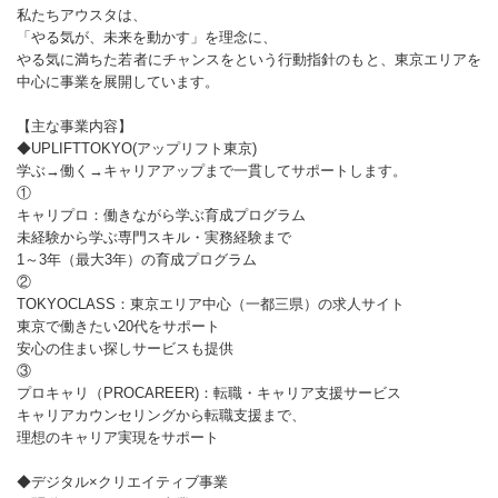
私たちアウスタは、
「やる気が、未来を動かす」を理念に、
やる気に満ちた若者にチャンスをという行動指針のもと、東京エリアを
中心に事業を展開しています。
【主な事業内容】
◆UPLIFTTOKYO(アップリフト東京)
学ぶ→働く→キャリアアップまで一貫してサポートします。
①
キャリプロ：働きながら学ぶ育成プログラム
未経験から学ぶ専門スキル・実務経験まで
1～3年（最大3年）の育成プログラム
②
TOKYOCLASS：東京エリア中心（一都三県）の求人サイト
東京で働きたい20代をサポート
安心の住まい探しサービスも提供
③
プロキャリ（PROCAREER)：転職・キャリア支援サービス
キャリアカウンセリングから転職支援まで、
理想のキャリア実現をサポート
◆デジタル×クリエイティブ事業