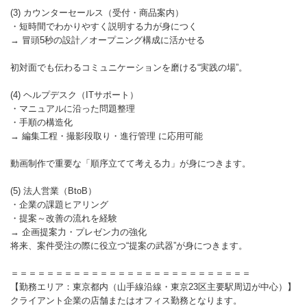
(3) カウンターセールス（受付・商品案内）
・短時間でわかりやすく説明する力が身につく
→ 冒頭5秒の設計／オープニング構成に活かせる
初対面でも伝わるコミュニケーションを磨ける“実践の場”。
(4) ヘルプデスク（ITサポート）
・マニュアルに沿った問題整理
・手順の構造化
→ 編集工程・撮影段取り・進行管理 に応用可能
動画制作で重要な「順序立てて考える力」が身につきます。
(5) 法人営業（BtoB）
・企業の課題ヒアリング
・提案～改善の流れを経験
→ 企画提案力・プレゼン力の強化
将来、案件受注の際に役立つ“提案の武器”が身につきます。
＝＝＝＝＝＝＝＝＝＝＝＝＝＝＝＝＝＝＝＝＝＝＝＝＝＝＝
【勤務エリア：東京都内（山手線沿線・東京23区主要駅周辺が中心）】
クライアント企業の店舗またはオフィス勤務となります。