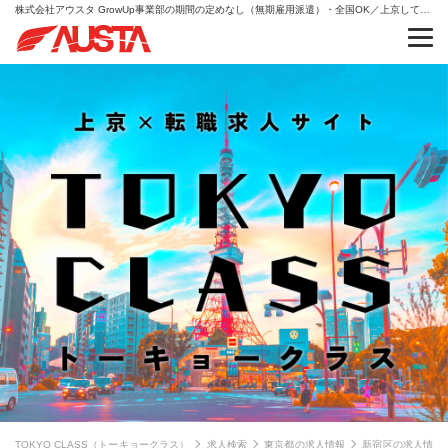
株式会社アウスタ GrowUp事業部の期間の定めなし（無期雇用派遣）・全国OK／上京して挑戦できる総合職｜動画スキルも習得・総合職（事務・販売・キャリア支援）現場リーダー候補の求人情報
TOKYO CLASS（トーキョークラス）
求人検索
東京都の求人情報
新宿区の求人情