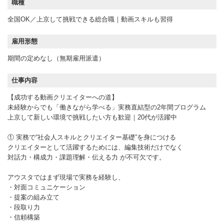
職種
全国OK／上京して挑戦できる総合職｜動画スキルも習得
雇用形態
期間の定めなし（無期雇用派遣）
仕事内容
【成功する動画クリエイターへの道】
未経験からでも「働きながら学べる」実務直結型の2年間プログラム
上京して新しい環境で挑戦したい方も歓迎｜20代が活躍中
① 実務で“社会人スキルとクリエイター基礎”を身につける
クリエイターとして活躍するためには、編集技術だけでなく
対話力・構成力・課題理解・伝える力 が不可欠です。
アウスタではまず現場で実務を経験し、
・対面コミュニケーション
・提案の組み立て
・段取り力
・信頼構築