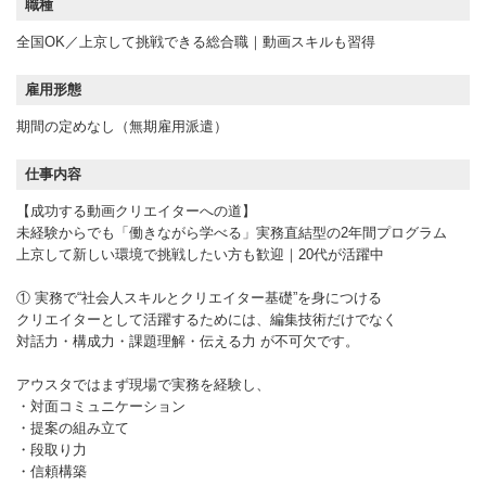
職種
全国OK／上京して挑戦できる総合職｜動画スキルも習得
雇用形態
期間の定めなし（無期雇用派遣）
仕事内容
【成功する動画クリエイターへの道】
未経験からでも「働きながら学べる」実務直結型の2年間プログラム
上京して新しい環境で挑戦したい方も歓迎｜20代が活躍中
① 実務で“社会人スキルとクリエイター基礎”を身につける
クリエイターとして活躍するためには、編集技術だけでなく
対話力・構成力・課題理解・伝える力 が不可欠です。
アウスタではまず現場で実務を経験し、
・対面コミュニケーション
・提案の組み立て
・段取り力
・信頼構築