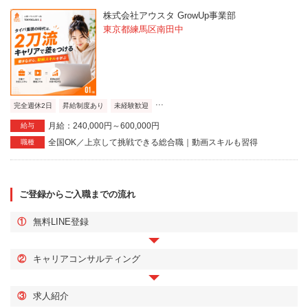
株式会社アウスタ GrowUp事業部
東京都練馬区南田中
...
完全週休2日
昇給制度あり
未経験歓迎
月給：240,000円～600,000円
給与
全国OK／上京して挑戦できる総合職｜動画スキルも習得
職種
ご登録からご入職までの流れ
①
無料LINE登録
②
キャリアコンサルティング
③
求人紹介