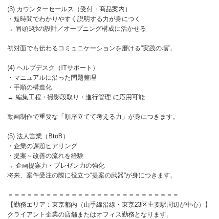
(3) カウンターセールス（受付・商品案内）
・短時間でわかりやすく説明する力が身につく
→ 冒頭5秒の設計／オープニング構成に活かせる
初対面でも伝わるコミュニケーションを磨ける“実践の場”。
(4) ヘルプデスク（ITサポート）
・マニュアルに沿った問題整理
・手順の構造化
→ 編集工程・撮影段取り・進行管理 に応用可能
動画制作で重要な「順序立てて考える力」が身につきます。
(5) 法人営業（BtoB）
・企業の課題ヒアリング
・提案～改善の流れを経験
→ 企画提案力・プレゼン力の強化
将来、案件受注の際に役立つ“提案の武器”が身につきます。
＝＝＝＝＝＝＝＝＝＝＝＝＝＝＝＝＝＝＝＝＝＝＝＝＝＝＝
【勤務エリア：東京都内（山手線沿線・東京23区主要駅周辺が中心）】
クライアント企業の店舗またはオフィス勤務となります。