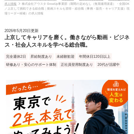
求人情報
株式会社アウスタ GrowUp事業部（期間の定めなし（無期雇用派遣）・全国OK
／上京して挑戦できる総合職｜動画スキルも習得・総合職（事務・販売・キャリア支援）現
場リーダー候補）の求人情報
2026年5月20日更新
上京してキャリアを磨く。働きながら動画・ビジネ
ス・社会人スキルを学べる総合職。
完全週休2日
昇給制度あり
未経験歓迎
年間休日120日以上
研修あり・安心のサポート体制
正社員登用制度あり
20代が活躍中