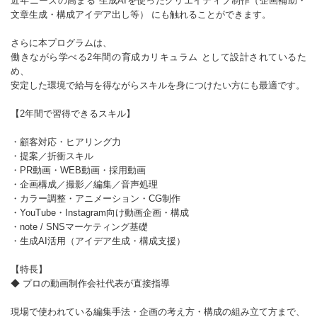
近年ニーズの高まる 生成AIを使ったクリエイティブ制作（企画補助・
文章生成・構成アイデア出し等） にも触れることができます。
さらに本プログラムは、
働きながら学べる2年間の育成カリキュラム として設計されているた
め、
安定した環境で給与を得ながらスキルを身につけたい方にも最適です。
【2年間で習得できるスキル】
・顧客対応・ヒアリング力
・提案／折衝スキル
・PR動画・WEB動画・採用動画
・企画構成／撮影／編集／音声処理
・カラー調整・アニメーション・CG制作
・YouTube・Instagram向け動画企画・構成
・note / SNSマーケティング基礎
・生成AI活用（アイデア生成・構成支援）
【特長】
◆ プロの動画制作会社代表が直接指導
現場で使われている編集手法・企画の考え方・構成の組み立て方まで、