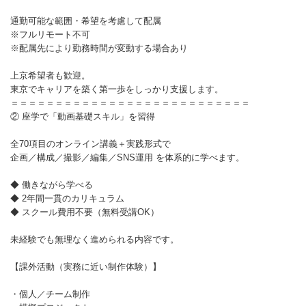
通勤可能な範囲・希望を考慮して配属
※フルリモート不可
※配属先により勤務時間が変動する場合あり
上京希望者も歓迎。
東京でキャリアを築く第一歩をしっかり支援します。
＝＝＝＝＝＝＝＝＝＝＝＝＝＝＝＝＝＝＝＝＝＝＝＝＝＝＝
② 座学で「動画基礎スキル」を習得
全70項目のオンライン講義＋実践形式で
企画／構成／撮影／編集／SNS運用 を体系的に学べます。
◆ 働きながら学べる
◆ 2年間一貫のカリキュラム
◆ スクール費用不要（無料受講OK）
未経験でも無理なく進められる内容です。
【課外活動（実務に近い制作体験）】
・個人／チーム制作