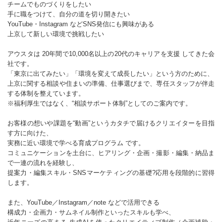
チームでものづくりをしたい
手に職をつけて、自分の道を切り開きたい
YouTube・Instagram などSNS発信にも興味がある
上京して新しい環境で挑戦したい
アウスタは 20年間で10,000名以上の20代のキャリアを支援 してきた会
社です。
「東京に出てみたい」「環境を変えて成長したい」という方のために、
上京に関する相談や住まいの準備、仕事選びまで、専任スタッフが伴走
する体制を整えています。
※福利厚生ではなく、“相談サポート体制”としてのご案内です。
お客様の想いや課題を“動画”というカタチで届けるクリエイターを目指
す方に向けた、
実務に近い環境で学べる育成プログラム です。
コミュニケーションを土台に、ヒアリング・企画・撮影・編集・納品ま
で一連の流れを経験し、
提案力・編集スキル・SNSマーケティングの基礎?応用を段階的に習得
します。
また、YouTube／Instagram／note などで活用できる
構成力・企画力・サムネイル制作といったスキルも学べ、