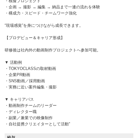
・模擬プロジェクト
・企画 → 撮影 → 編集 → 納品まで一連の流れを体験
・構成力・スピード・チームワーク強化
“現場感覚”を身につけながら成長できます。
【プロデビュー＆キャリア形成】
研修後は社内外の動画制作プロジェクトへ参加可能。
▼ 活動例
・TOKYOCLASSの取材動画
・企業PR動画
・SNS動画／採用動画
・実務に近い案件編集・撮影
▼ キャリアパス
・動画制作チームのリーダー
・ディレクター職
・副業／兼業での映像制作
・自社提携クリエイターとして活動"
給与