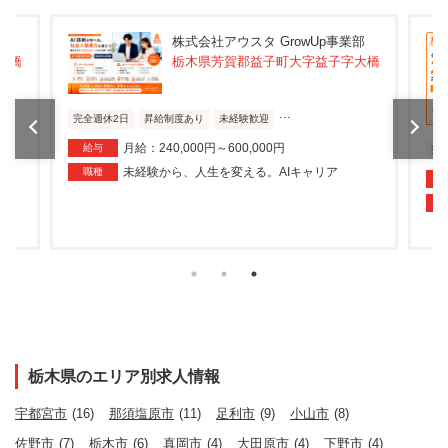
部
株式会社アウスタ GrowUp事業部
大橋
栃木県芳賀郡益子町大字益子字大橋
...
完全週休2日
昇給制度あり
未経験歓迎
月給：240,000円～600,000円
給与
完
未経験から、人生を変える。AIキャリア
職種
栃木県のエリア別求人情報
宇都宮市
(16)
那須塩原市
(11)
足利市
(9)
小山市
(8)
佐野市
(7)
栃木市
(6)
真岡市
(4)
大田原市
(4)
下野市
(4)