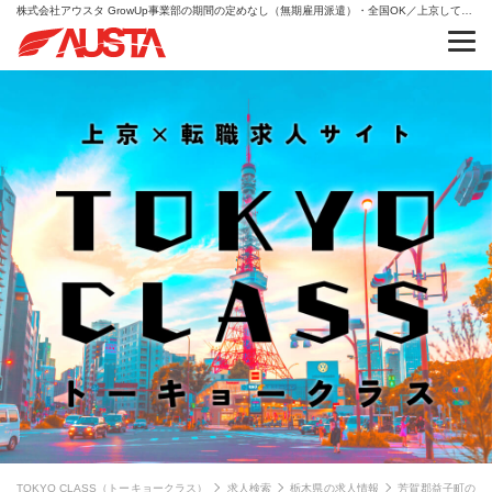
株式会社アウスタ GrowUp事業部の期間の定めなし（無期雇用派遣）・全国OK／上京して挑戦できる総合職｜動画スキルも習得・総合職（事務・販売・キャリア支援）現場リーダー候補の求人情報
TOKYO CLASS（トーキョークラス）
求人検索
栃木県の求人情報
芳賀郡益子町の