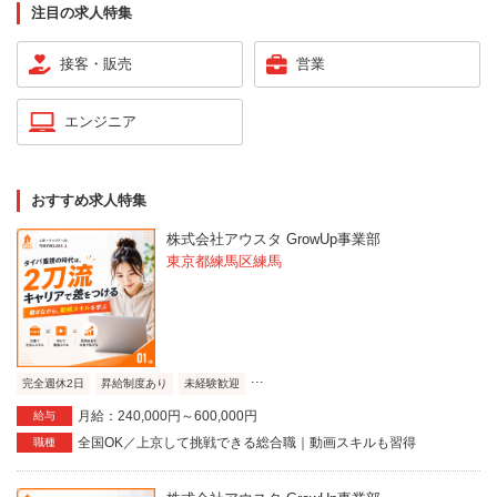
注目の求人特集
接客・販売
営業
エンジニア
おすすめ求人特集
株式会社アウスタ GrowUp事業部
東京都練馬区練馬
...
完全週休2日
昇給制度あり
未経験歓迎
月給：240,000円～600,000円
給与
全国OK／上京して挑戦できる総合職｜動画スキルも習得
職種