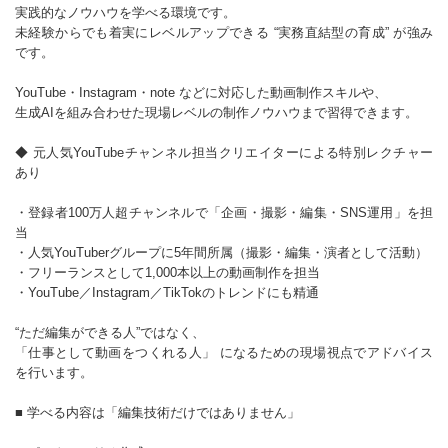
実践的なノウハウを学べる環境です。
未経験からでも着実にレベルアップできる “実務直結型の育成” が強み
です。
YouTube・Instagram・note などに対応した動画制作スキルや、
生成AIを組み合わせた現場レベルの制作ノウハウまで習得できます。
◆ 元人気YouTubeチャンネル担当クリエイターによる特別レクチャー
あり
・登録者100万人超チャンネルで「企画・撮影・編集・SNS運用」を担
当
・人気YouTuberグループに5年間所属（撮影・編集・演者として活動）
・フリーランスとして1,000本以上の動画制作を担当
・YouTube／Instagram／TikTokのトレンドにも精通
“ただ編集ができる人”ではなく、
「仕事として動画をつくれる人」 になるための現場視点でアドバイス
を行います。
■ 学べる内容は「編集技術だけではありません」