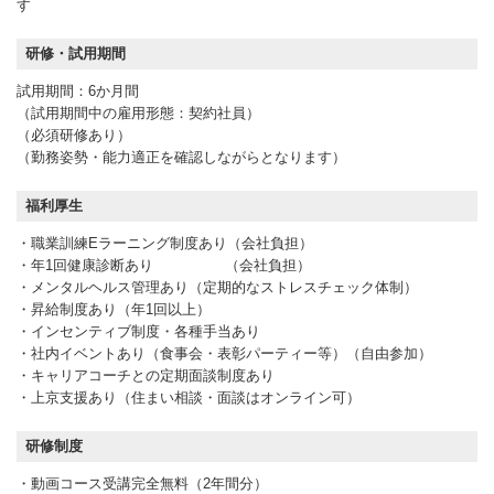
す
研修・試用期間
試用期間：6か月間
（試用期間中の雇用形態：契約社員）
（必須研修あり）
（勤務姿勢・能力適正を確認しながらとなります）
福利厚生
・職業訓練Eラーニング制度あり（会社負担）
・年1回健康診断あり （会社負担）
・メンタルヘルス管理あり（定期的なストレスチェック体制）
・昇給制度あり（年1回以上）
・インセンティブ制度・各種手当あり
・社内イベントあり（食事会・表彰パーティー等）（自由参加）
・キャリアコーチとの定期面談制度あり
・上京支援あり（住まい相談・面談はオンライン可）
研修制度
・動画コース受講完全無料（2年間分）