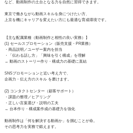
など、動画制作の土台となる力を自然に習得できます。
東京で働きながら動画スキルを身につけたい方、
上京を機にキャリアを変えたい方にも最適な育成環境です。
【主な配属業種（動画制作と相性の良い実務）】
(1) セールスプロモーション（販売支援・PR業務）
・商品説明／ユーザー案内を担当
・「伝わる話し方」「興味を引く構成」を理解
→ 動画のストーリー作り・構成力の基礎に直結
SNSプロモーションと近い考え方で、
企画力・伝え方のスキル を磨けます。
(2) コンタクトセンター（顧客サポート）
・課題の整理／ヒアリング
・正しい言葉選び・説明の工夫
→ 台本作り・構成案作成の基礎力を強化
動画制作は「何を解決する動画か」を掴むことが命。
その思考力を実務で鍛えます。