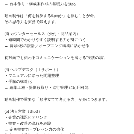
→ 台本作り・構成案作成の基礎力を強化
動画制作は「何を解決する動画か」を掴むことが命。
その思考力を実務で鍛えます。
(3) カウンターセールス（受付・商品案内）
・短時間でわかりやすく説明する力が身につく
→ 冒頭5秒の設計／オープニング構成に活かせる
初対面でも伝わるコミュニケーションを磨ける“実践の場”。
(4) ヘルプデスク（ITサポート）
・マニュアルに沿った問題整理
・手順の構造化
→ 編集工程・撮影段取り・進行管理 に応用可能
動画制作で重要な「順序立てて考える力」が身につきます。
(5) 法人営業（BtoB）
・企業の課題ヒアリング
・提案～改善の流れを経験
→ 企画提案力・プレゼン力の強化