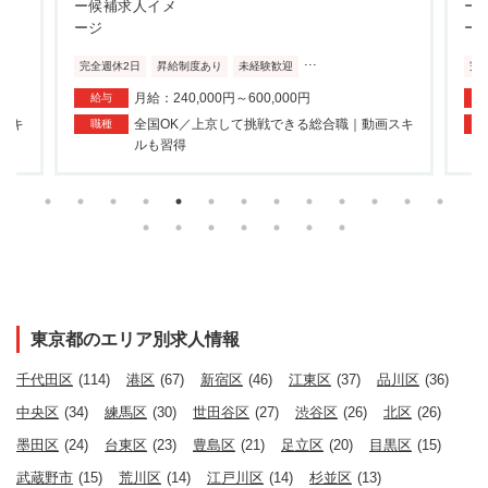
...
完全週休2日
昇給制度あり
未経験歓迎
完
月給：240,000円～600,000円
給与
スキ
全国OK／上京して挑戦できる総合職｜動画スキ
職種
ルも習得
東京都のエリア別求人情報
千代田区
(114)
港区
(67)
新宿区
(46)
江東区
(37)
品川区
(36)
中央区
(34)
練馬区
(30)
世田谷区
(27)
渋谷区
(26)
北区
(26)
墨田区
(24)
台東区
(23)
豊島区
(21)
足立区
(20)
目黒区
(15)
武蔵野市
(15)
荒川区
(14)
江戸川区
(14)
杉並区
(13)