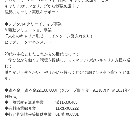
キャリアカウンセリングから転職支援まで、
理想のキャリア実現をサポート
◆デジタル×クリエイティブ事業
AI駆動ソリューション事業
IT人材のキャリア形成 （インターン受入れあり）
ビッグデータマネジメント
20代を中心としたこれからの世代に向けて、
「学びながら働く」環境を提供し、ミスマッチのないキャリア支援を通
じて、
働きがい・生きがい・やりがいを持って社会で輝ける人材を育てていま
す。
◆資本金 資本金22,100,000円(グループ資本金 9,210万円 ※2021年4
月時点)
◆一般労働者派遣事業 派11-300403
◆有料職業紹介業 11-ユ-300222
◆特定募集情報等提供事業 51-募-000891