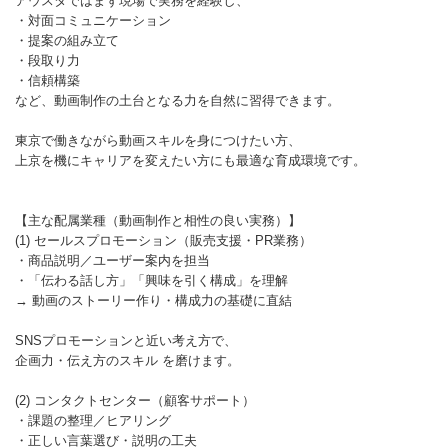
アウスタではまず現場で実務を経験し、
・対面コミュニケーション
・提案の組み立て
・段取り力
・信頼構築
など、動画制作の土台となる力を自然に習得できます。
東京で働きながら動画スキルを身につけたい方、
上京を機にキャリアを変えたい方にも最適な育成環境です。
【主な配属業種（動画制作と相性の良い実務）】
(1) セールスプロモーション（販売支援・PR業務）
・商品説明／ユーザー案内を担当
・「伝わる話し方」「興味を引く構成」を理解
→ 動画のストーリー作り・構成力の基礎に直結
SNSプロモーションと近い考え方で、
企画力・伝え方のスキル を磨けます。
(2) コンタクトセンター（顧客サポート）
・課題の整理／ヒアリング
・正しい言葉選び・説明の工夫