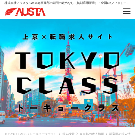
株式会社アウスタ GrowUp事業部の期間の定めなし（無期雇用派遣）・全国OK／上京して挑戦できる総合職｜動画スキルも習得・総合職（事務・販売・キャリア支援）現場リーダー候補の求人情報
TOKYO CLASS（トーキョークラス）
求人検索
東京都の求人情報
新宿区の求人情