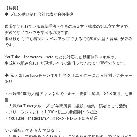
【特長】
◆ プロの動画制作会社代表が直接指導
現場で使われている編集手法・企画の考え方・構成の組み立て方まで、
実践的なノウハウを学べる環境です。
未経験からでも着実にレベルアップできる “実務直結型の育成” が強み
です。
YouTube・Instagram・note などに対応した動画制作スキルや、
生成AIを組み合わせた現場レベルの制作ノウハウまで習得できます。
◆ 元人気YouTubeチャンネル担当クリエイターによる特別レクチャー
あり
・登録者100万人超チャンネルで「企画・撮影・編集・SNS運用」を担
当
・人気YouTuberグループに5年間所属（撮影・編集・演者として活動）
・フリーランスとして1,000本以上の動画制作を担当
・YouTube／Instagram／TikTokのトレンドにも精通
“ただ編集ができる人”ではなく、
「仕事として動画をつくれる人」 になるための現場視点でアドバイス