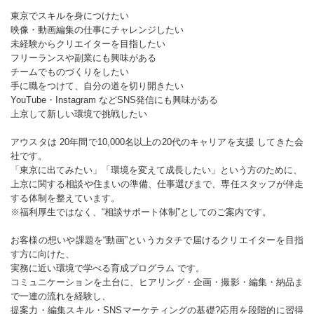
東京でスキルを身につけたい
映像・動画編集の仕事にチャレンジしたい
未経験からクリエイターを目指したい
フリーランスや副業にも興味がある
チームでものづくりをしたい
手に職をつけて、自分の道を切り開きたい
YouTube・Instagram などSNS発信にも興味がある
上京して新しい環境で挑戦したい
アウスタは 20年間で10,000名以上の20代のキャリアを支援 してきた会
社です。
「東京に出てみたい」「環境を変えて成長したい」という方のために、
上京に関する相談や住まいの準備、仕事選びまで、専任スタッフが伴走
する体制を整えています。
※福利厚生ではなく、“相談サポート体制”としてのご案内です。
お客様の想いや課題を“動画”というカタチで届けるクリエイターを目指
す方に向けた、
実務に近い環境で学べる育成プログラム です。
コミュニケーションを土台に、ヒアリング・企画・撮影・編集・納品ま
で一連の流れを経験し、
提案力・編集スキル・SNSマーケティングの基礎?応用を段階的に習得