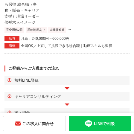
...
完全週休2日
昇給制度あり
未経験歓迎
月給：240,000円～600,000円
給与
全国OK／上京して挑戦できる総合職｜動画スキルも習得
職種
ご登録からご入職までの流れ
①
無料LINE登録
②
キャリアコンサルティング
③
求人紹介
この求人に問合せ
LINEで相談
④
書類選考・面接