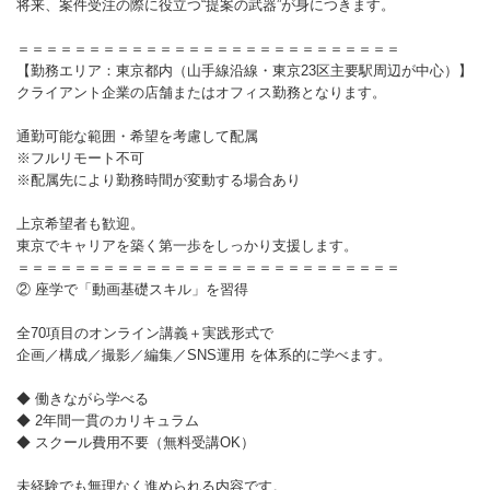
将来、案件受注の際に役立つ“提案の武器”が身につきます。
＝＝＝＝＝＝＝＝＝＝＝＝＝＝＝＝＝＝＝＝＝＝＝＝＝＝＝
【勤務エリア：東京都内（山手線沿線・東京23区主要駅周辺が中心）】
クライアント企業の店舗またはオフィス勤務となります。
通勤可能な範囲・希望を考慮して配属
※フルリモート不可
※配属先により勤務時間が変動する場合あり
上京希望者も歓迎。
東京でキャリアを築く第一歩をしっかり支援します。
＝＝＝＝＝＝＝＝＝＝＝＝＝＝＝＝＝＝＝＝＝＝＝＝＝＝＝
② 座学で「動画基礎スキル」を習得
全70項目のオンライン講義＋実践形式で
企画／構成／撮影／編集／SNS運用 を体系的に学べます。
◆ 働きながら学べる
◆ 2年間一貫のカリキュラム
◆ スクール費用不要（無料受講OK）
未経験でも無理なく進められる内容です。