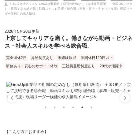
報
株式会社アウスタ GrowUp事業部（期間の定めなし（無期雇用派遣）・全国OK／上京
して挑戦できる総合職｜動画スキルも習得・総合職（事務・販売・キャリア支援）現場リー
ダー候補）の求人情報
2026年5月20日更新
上京してキャリアを磨く。働きながら動画・ビジネ
ス・社会人スキルを学べる総合職。
完全週休2日
昇給制度あり
未経験歓迎
年間休日120日以上
研修あり・安心のサポート体制
正社員登用制度あり
20代が活躍中
【こんな方におすすめ】