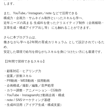
します。
また、YouTube／Instagram／note などで活用できる
構成力・企画力・サムネイル制作といったスキルも学べ、
近年ニーズの高まる 生成AIを使ったクリエイティブ制作（企画補助・
文章生成・構成アイデア出し等） にも触れることができます。
さらに本プログラムは、
働きながら学べる2年間の育成カリキュラム として設計されているた
め、
安定した環境で給与を得ながらスキルを身につけたい方にも最適です。
【2年間で習得できるスキル】
・顧客対応・ヒアリング力
・提案／折衝スキル
・PR動画・WEB動画・採用動画
・企画構成／撮影／編集／音声処理
・カラー調整・アニメーション・CG制作
・YouTube・Instagram向け動画企画・構成
・note / SNSマーケティング基礎
・生成AI活用（アイデア生成・構成支援）