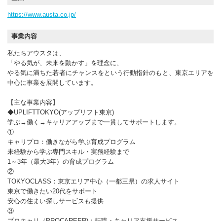
https://www.austa.co.jp/
事業内容
私たちアウスタは、
「やる気が、未来を動かす」を理念に、
やる気に満ちた若者にチャンスをという行動指針のもと、東京エリアを
中心に事業を展開しています。
【主な事業内容】
◆UPLIFTTOKYO(アップリフト東京)
学ぶ→働く→キャリアアップまで一貫してサポートします。
①
キャリプロ：働きながら学ぶ育成プログラム
未経験から学ぶ専門スキル・実務経験まで
1～3年（最大3年）の育成プログラム
②
TOKYOCLASS：東京エリア中心（一都三県）の求人サイト
東京で働きたい20代をサポート
安心の住まい探しサービスも提供
③
プロキャリ（PROCAREER)：転職・キャリア支援サービス