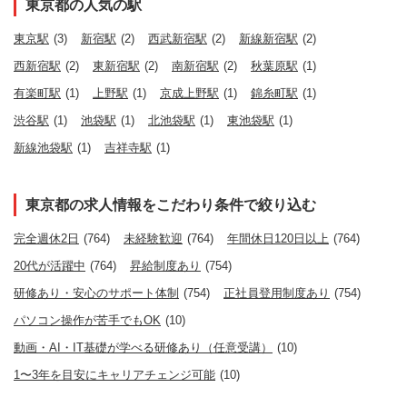
東京都の人気の駅
東京駅
(3)
新宿駅
(2)
西武新宿駅
(2)
新線新宿駅
(2)
西新宿駅
(2)
東新宿駅
(2)
南新宿駅
(2)
秋葉原駅
(1)
有楽町駅
(1)
上野駅
(1)
京成上野駅
(1)
錦糸町駅
(1)
渋谷駅
(1)
池袋駅
(1)
北池袋駅
(1)
東池袋駅
(1)
新線池袋駅
(1)
吉祥寺駅
(1)
東京都の求人情報をこだわり条件で絞り込む
完全週休2日
(764)
未経験歓迎
(764)
年間休日120日以上
(764)
20代が活躍中
(764)
昇給制度あり
(754)
研修あり・安心のサポート体制
(754)
正社員登用制度あり
(754)
パソコン操作が苦手でもOK
(10)
動画・AI・IT基礎が学べる研修あり（任意受講）
(10)
1〜3年を目安にキャリアチェンジ可能
(10)