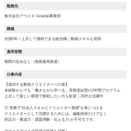
勤務先
株式会社アウスタ GrowUp事業部
職種
全国OK／上京して挑戦できる総合職｜動画スキルも習得
雇用形態
期間の定めなし（無期雇用派遣）
仕事内容
【成功する動画クリエイターへの道】
未経験からでも「働きながら学べる」実務直結型の2年間プログラム
上京して新しい環境で挑戦したい方も歓迎｜20代が活躍中
① 実務で“社会人スキルとクリエイター基礎”を身につける
クリエイターとして活躍するためには、編集技術だけでなく
対話力・構成力・課題理解・伝える力 が不可欠です。