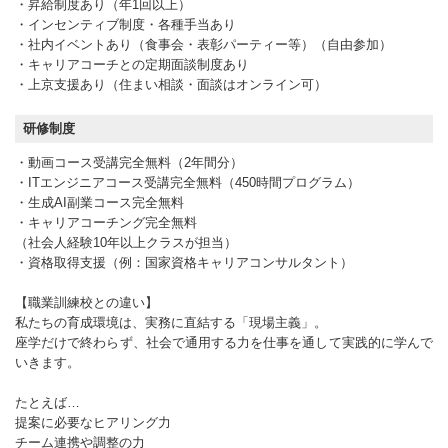
・昇給制度あり（年1回以上）
・インセンティブ制度・各種手当あり
・社内イベントあり（食事会・表彰パーティー等）（自由参加）
・キャリアコーチとの定期面談制度あり
・上京支援あり（住まい相談・面談はオンライン可）
研修制度
・動画コース受講完全無料（2年間分）
・ITエンジニアコース受講完全無料（450時間プログラム）
・生成AI副業コース完全無料
・キャリアコーチング完全無料
（社会人経験10年以上クラスが担当）
・資格取得支援（例：国家資格キャリアコンサルタント）
【職業訓練校との違い】
私たちの育成環境は、実務に直結する「現場主義」。
座学だけで終わらず、社会で通用する力を仕事を通して実践的に学んで
いきます。
たとえば…
提案に必要なヒアリング力
チーム連携や調整の力