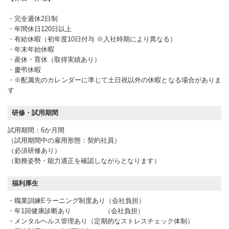
・完全週休2日制
・年間休日120日以上
・有給休暇（初年度10日付与 ※入社時期により異なる）
・年末年始休暇
・産休・育休（取得実績あり）
・慶弔休暇
・※配属先のカレンダーに準じて土日祝以外の休暇となる場合がありま
す
研修・試用期間
試用期間：6か月間
（試用期間中の雇用形態：契約社員）
（必須研修あり）
（勤務姿勢・能力適正を確認しながらとなります）
福利厚生
・職業訓練Eラーニング制度あり（会社負担）
・年1回健康診断あり （会社負担）
・メンタルヘルス管理あり（定期的なストレスチェック体制）