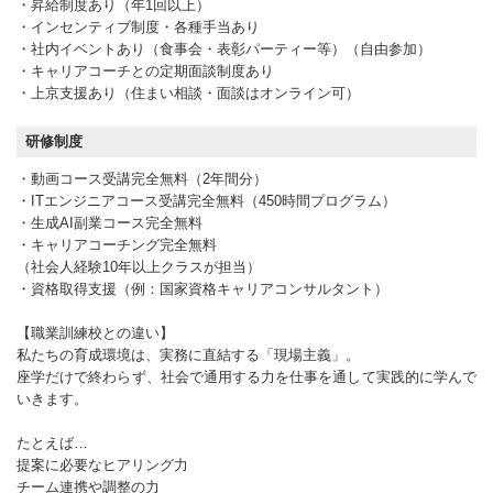
・昇給制度あり（年1回以上）
・インセンティブ制度・各種手当あり
・社内イベントあり（食事会・表彰パーティー等）（自由参加）
・キャリアコーチとの定期面談制度あり
・上京支援あり（住まい相談・面談はオンライン可）
研修制度
・動画コース受講完全無料（2年間分）
・ITエンジニアコース受講完全無料（450時間プログラム）
・生成AI副業コース完全無料
・キャリアコーチング完全無料
（社会人経験10年以上クラスが担当）
・資格取得支援（例：国家資格キャリアコンサルタント）
【職業訓練校との違い】
私たちの育成環境は、実務に直結する「現場主義」。
座学だけで終わらず、社会で通用する力を仕事を通して実践的に学んで
いきます。
たとえば…
提案に必要なヒアリング力
チーム連携や調整の力