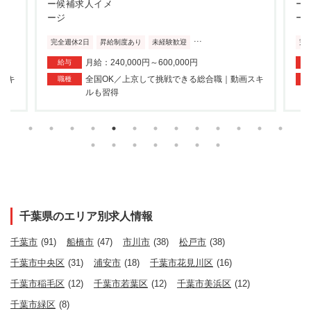
...
完全週休2日
昇給制度あり
未経験歓迎
完
月給：240,000円～600,000円
給与
スキ
全国OK／上京して挑戦できる総合職｜動画スキ
職種
ルも習得
千葉県のエリア別求人情報
千葉市
(91)
船橋市
(47)
市川市
(38)
松戸市
(38)
千葉市中央区
(31)
浦安市
(18)
千葉市花見川区
(16)
千葉市稲毛区
(12)
千葉市若葉区
(12)
千葉市美浜区
(12)
千葉市緑区
(8)