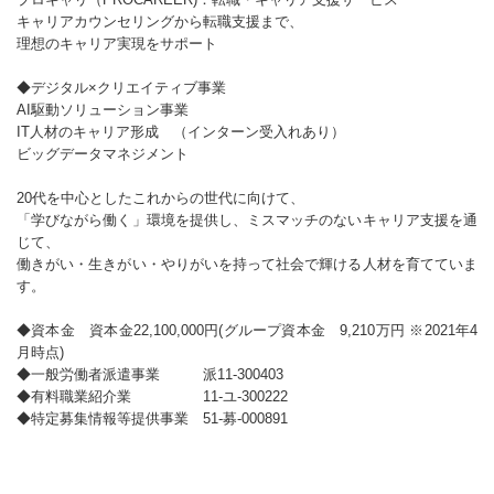
キャリアカウンセリングから転職支援まで、
理想のキャリア実現をサポート
◆デジタル×クリエイティブ事業
AI駆動ソリューション事業
IT人材のキャリア形成 （インターン受入れあり）
ビッグデータマネジメント
20代を中心としたこれからの世代に向けて、
「学びながら働く」環境を提供し、ミスマッチのないキャリア支援を通
じて、
働きがい・生きがい・やりがいを持って社会で輝ける人材を育てていま
す。
◆資本金 資本金22,100,000円(グループ資本金 9,210万円 ※2021年4
月時点)
◆一般労働者派遣事業 派11-300403
◆有料職業紹介業 11-ユ-300222
◆特定募集情報等提供事業 51-募-000891