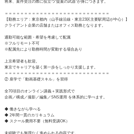
将来、案件受注の際に役立つ“提案の武器”が身につきます。
＝＝＝＝＝＝＝＝＝＝＝＝＝＝＝＝＝＝＝＝＝＝＝＝＝＝＝
【勤務エリア：東京都内（山手線沿線・東京23区主要駅周辺が中心）】
クライアント企業の店舗またはオフィス勤務となります。
通勤可能な範囲・希望を考慮して配属
※フルリモート不可
※配属先により勤務時間が変動する場合あり
上京希望者も歓迎。
東京でキャリアを築く第一歩をしっかり支援します。
＝＝＝＝＝＝＝＝＝＝＝＝＝＝＝＝＝＝＝＝＝＝＝＝＝＝＝
② 座学で「動画基礎スキル」を習得
全70項目のオンライン講義＋実践形式で
企画／構成／撮影／編集／SNS運用 を体系的に学べます。
◆ 働きながら学べる
◆ 2年間一貫のカリキュラム
◆ スクール費用不要（無料受講OK）
未経験でも無理なく進められる内容です。