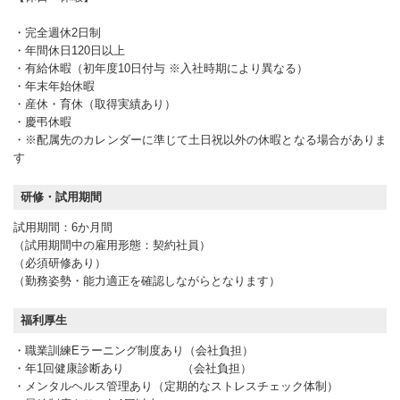
・完全週休2日制
・年間休日120日以上
・有給休暇（初年度10日付与 ※入社時期により異なる）
・年末年始休暇
・産休・育休（取得実績あり）
・慶弔休暇
・※配属先のカレンダーに準じて土日祝以外の休暇となる場合がありま
す
研修・試用期間
試用期間：6か月間
（試用期間中の雇用形態：契約社員）
（必須研修あり）
（勤務姿勢・能力適正を確認しながらとなります）
福利厚生
・職業訓練Eラーニング制度あり（会社負担）
・年1回健康診断あり （会社負担）
・メンタルヘルス管理あり（定期的なストレスチェック体制）