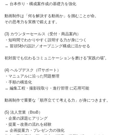
→ 台本作り・構成案作成の基礎力を強化
動画制作は「何を解決する動画か」を掴むことが命。
その思考力を実務で鍛えます。
(3) カウンターセールス（受付・商品案内）
・短時間でわかりやすく説明する力が身につく
→ 冒頭5秒の設計／オープニング構成に活かせる
初対面でも伝わるコミュニケーションを磨ける“実践の場”。
(4) ヘルプデスク（ITサポート）
・マニュアルに沿った問題整理
・手順の構造化
→ 編集工程・撮影段取り・進行管理 に応用可能
動画制作で重要な「順序立てて考える力」が身につきます。
(5) 法人営業（BtoB）
・企業の課題ヒアリング
・提案～改善の流れを経験
→ 企画提案力・プレゼン力の強化