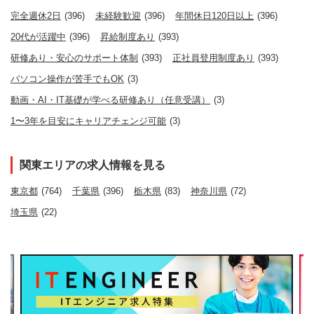
完全週休2日
(396)
未経験歓迎
(396)
年間休日120日以上
(396)
20代が活躍中
(396)
昇給制度あり
(393)
研修あり・安心のサポート体制
(393)
正社員登用制度あり
(393)
パソコン操作が苦手でもOK
(3)
動画・AI・IT基礎が学べる研修あり（任意受講）
(3)
1〜3年を目安にキャリアチェンジ可能
(3)
関東エリアの求人情報を見る
東京都
(764)
千葉県
(396)
栃木県
(83)
神奈川県
(72)
埼玉県
(22)