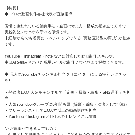
【特長】
◆ プロの動画制作会社代表が直接指導
現場で使われている編集手法・企画の考え方・構成の組み立て方まで、
実践的なノウハウを学べる環境です。
未経験からでも着実にレベルアップできる “実務直結型の育成” が強み
です。
YouTube・Instagram・note などに対応した動画制作スキルや、
生成AIを組み合わせた現場レベルの制作ノウハウまで習得できます。
◆ 元人気YouTubeチャンネル担当クリエイターによる特別レクチャー
あり
・登録者100万人超チャンネルで「企画・撮影・編集・SNS運用」を担
当
・人気YouTuberグループに5年間所属（撮影・編集・演者として活動）
・フリーランスとして1,000本以上の動画制作を担当
・YouTube／Instagram／TikTokのトレンドにも精通
“ただ編集ができる人”ではなく、
「仕事として動画をつくれる人」 になるための現場視点でアドバイス