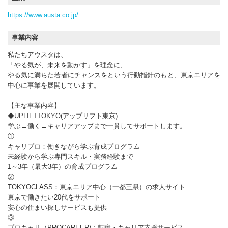
https://www.austa.co.jp/
事業内容
私たちアウスタは、
「やる気が、未来を動かす」を理念に、
やる気に満ちた若者にチャンスをという行動指針のもと、東京エリアを
中心に事業を展開しています。
【主な事業内容】
◆UPLIFTTOKYO(アップリフト東京)
学ぶ→働く→キャリアアップまで一貫してサポートします。
①
キャリプロ：働きながら学ぶ育成プログラム
未経験から学ぶ専門スキル・実務経験まで
1～3年（最大3年）の育成プログラム
②
TOKYOCLASS：東京エリア中心（一都三県）の求人サイト
東京で働きたい20代をサポート
安心の住まい探しサービスも提供
③
プロキャリ（PROCAREER)：転職・キャリア支援サービス