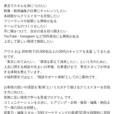
東京でスキルを身につけたい
映像・動画編集の仕事にチャレンジしたい
未経験からクリエイターを目指したい
フリーランスや副業にも興味がある
チームでものづくりをしたい
手に職をつけて、自分の道を切り開きたい
YouTube・Instagram などSNS発信にも興味がある
上京して新しい環境で挑戦したい
アウスタは 20年間で10,000名以上の20代のキャリアを支援 してきた会
社です。
「東京に出てみたい」「環境を変えて成長したい」という方のために、
上京に関する相談や住まいの準備、仕事選びまで、専任スタッフが伴走
する体制を整えています。
※福利厚生ではなく、“相談サポート体制”としてのご案内です。
お客様の想いや課題を“動画”というカタチで届けるクリエイターを目指
す方に向けた、
実務に近い環境で学べる育成プログラム です。
コミュニケーションを土台に、ヒアリング・企画・撮影・編集・納品ま
で一連の流れを経験し、
提案力・編集スキル・SNSマーケティングの基礎?応用を段階的に習得