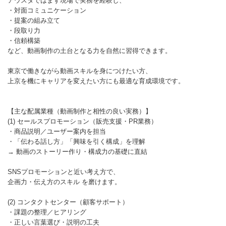
アウスタではまず現場で実務を経験し、
・対面コミュニケーション
・提案の組み立て
・段取り力
・信頼構築
など、動画制作の土台となる力を自然に習得できます。
東京で働きながら動画スキルを身につけたい方、
上京を機にキャリアを変えたい方にも最適な育成環境です。
【主な配属業種（動画制作と相性の良い実務）】
(1) セールスプロモーション（販売支援・PR業務）
・商品説明／ユーザー案内を担当
・「伝わる話し方」「興味を引く構成」を理解
→ 動画のストーリー作り・構成力の基礎に直結
SNSプロモーションと近い考え方で、
企画力・伝え方のスキル を磨けます。
(2) コンタクトセンター（顧客サポート）
・課題の整理／ヒアリング
・正しい言葉選び・説明の工夫