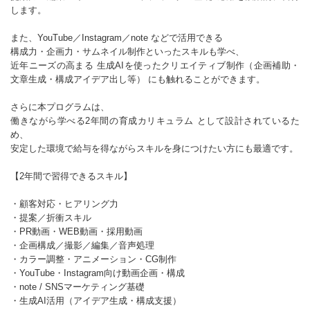
します。
また、YouTube／Instagram／note などで活用できる
構成力・企画力・サムネイル制作といったスキルも学べ、
近年ニーズの高まる 生成AIを使ったクリエイティブ制作（企画補助・
文章生成・構成アイデア出し等） にも触れることができます。
さらに本プログラムは、
働きながら学べる2年間の育成カリキュラム として設計されているた
め、
安定した環境で給与を得ながらスキルを身につけたい方にも最適です。
【2年間で習得できるスキル】
・顧客対応・ヒアリング力
・提案／折衝スキル
・PR動画・WEB動画・採用動画
・企画構成／撮影／編集／音声処理
・カラー調整・アニメーション・CG制作
・YouTube・Instagram向け動画企画・構成
・note / SNSマーケティング基礎
・生成AI活用（アイデア生成・構成支援）