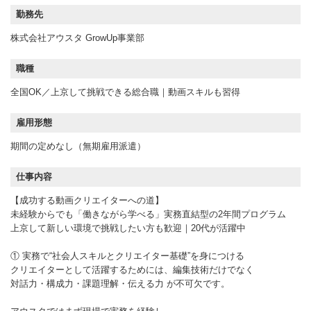
勤務先
株式会社アウスタ GrowUp事業部
職種
全国OK／上京して挑戦できる総合職｜動画スキルも習得
雇用形態
期間の定めなし（無期雇用派遣）
仕事内容
【成功する動画クリエイターへの道】
未経験からでも「働きながら学べる」実務直結型の2年間プログラム
上京して新しい環境で挑戦したい方も歓迎｜20代が活躍中
① 実務で“社会人スキルとクリエイター基礎”を身につける
クリエイターとして活躍するためには、編集技術だけでなく
対話力・構成力・課題理解・伝える力 が不可欠です。