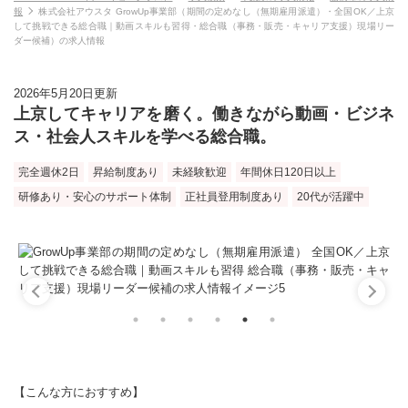
報
株式会社アウスタ GrowUp事業部（期間の定めなし（無期雇用派遣）・全国OK／上京
して挑戦できる総合職｜動画スキルも習得・総合職（事務・販売・キャリア支援）現場リー
ダー候補）の求人情報
2026年5月20日更新
上京してキャリアを磨く。働きながら動画・ビジネ
ス・社会人スキルを学べる総合職。
完全週休2日
昇給制度あり
未経験歓迎
年間休日120日以上
研修あり・安心のサポート体制
正社員登用制度あり
20代が活躍中
【こんな方におすすめ】