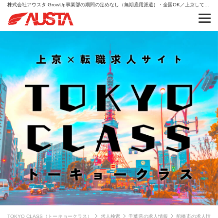
株式会社アウスタ GrowUp事業部の期間の定めなし（無期雇用派遣）・全国OK／上京して挑戦できる総合職｜動画スキルも習得・総合職（事務・販売・キャリア支援）現場リーダー候補の求人情報
TOKYO CLASS（トーキョークラス）
求人検索
千葉県の求人情報
船橋市の求人情