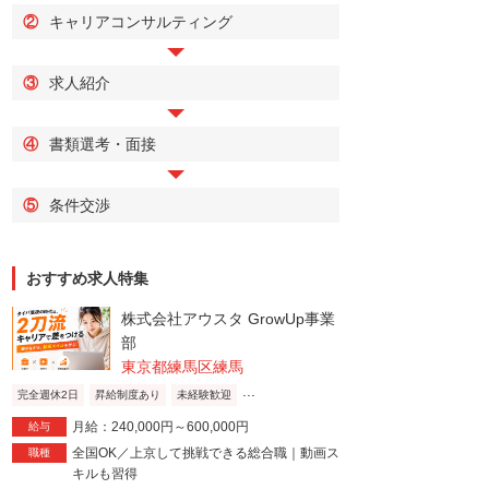
②
キャリアコンサルティング
③
求人紹介
④
書類選考・面接
⑤
条件交渉
おすすめ求人特集
株式会社アウスタ GrowUp事業
部
東京都練馬区練馬
...
完全週休2日
昇給制度あり
未経験歓迎
月給：240,000円～600,000円
給与
全国OK／上京して挑戦できる総合職｜動画ス
職種
キルも習得