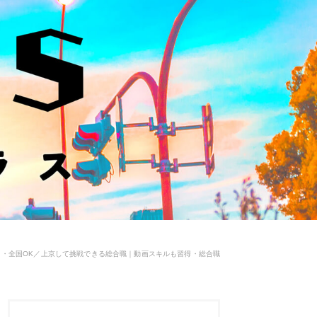
遣）・全国OK／上京して挑戦できる総合職｜動画スキルも習得・総合職