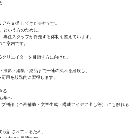
る
キャリアを支援 してきた会社です。
」という方のために、
、専任スタッフが伴走する体制を整えています。
のご案内です。
けるクリエイターを目指す方に向けた、
・撮影・編集・納品まで一連の流れを経験し、
?応用を段階的に習得します。
できる
も学べ、
ィブ制作（企画補助・文章生成・構成アイデア出し等） にも触れる
して設計されているため、