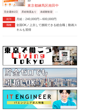
部
東京都練馬区南田中
...
完全週休2日
昇給制度あり
未経験歓迎
月給：240,000円～600,000円
給与
全国OK／上京して挑戦できる総合職｜動画ス
職種
キルも習得