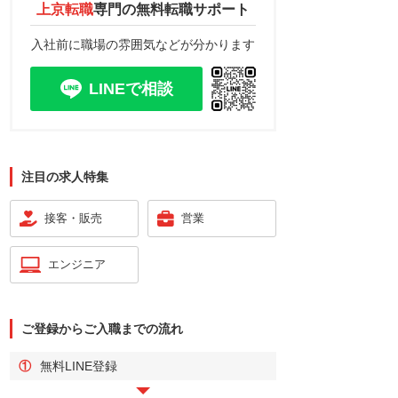
上京転職
専門の
無料転職サポート
入社前に職場の雰囲気などが分かります
LINEで相談
注目の求人特集
接客・販売
営業
エンジニア
ご登録からご入職までの流れ
①
無料LINE登録