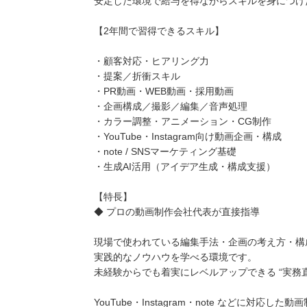
安定した環境で給与を得ながらスキルを身につけ
【2年間で習得できるスキル】
・顧客対応・ヒアリング力
・提案／折衝スキル
・PR動画・WEB動画・採用動画
・企画構成／撮影／編集／音声処理
・カラー調整・アニメーション・CG制作
・YouTube・Instagram向け動画企画・構成
・note / SNSマーケティング基礎
・生成AI活用（アイデア生成・構成支援）
【特長】
◆ プロの動画制作会社代表が直接指導
現場で使われている編集手法・企画の考え方・構
実践的なノウハウを学べる環境です。
未経験からでも着実にレベルアップできる “実務
YouTube・Instagram・note などに対応した