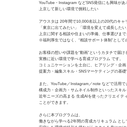
YouTube・Instagram などSNS発信にも興味があ
上京して新しい環境で挑戦したい
アウスタは 20年間で10,000名以上の20代の
「東京に出てみたい」「環境を変えて成長したい
上京に関する相談や住まいの準備、仕事選びまで
※福利厚生ではなく、“相談サポート体制”として
お客様の想いや課題を“動画”というカタチで届
実務に近い環境で学べる育成プログラム です。
コミュニケーションを土台に、ヒアリング・企画
提案力・編集スキル・SNSマーケティングの基礎
また、YouTube／Instagram／note などで活用
構成力・企画力・サムネイル制作といったスキル
近年ニーズの高まる 生成AIを使ったクリエイテ
ことができます。
さらに本プログラムは、
働きながら学べる2年間の育成カリキュラム と