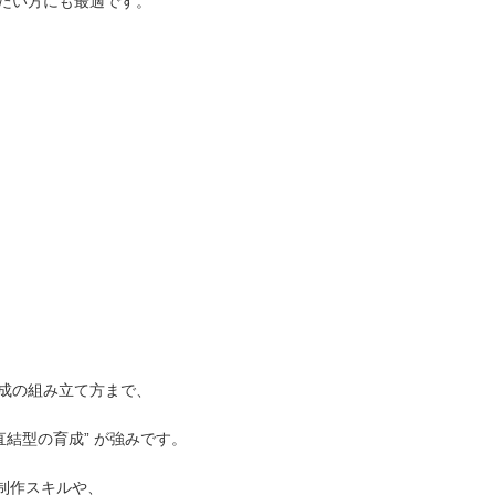
たい方にも最適です。
成の組み立て方まで、
直結型の育成” が強みです。
動画制作スキルや、