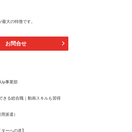
が最大の特徴です。
お問合せ
wUp事業部
戦できる総合職｜動画スキルも習得
雇用派遣）
イターへの道】