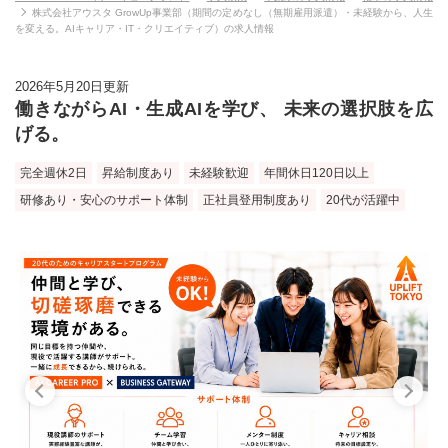
株式会社アウスタ GrowUp事業部（期間の定めなし（無期雇用派遣）・未経験から、人生
を変える。AIキャリア・IT・クリエイティブ）の求人情報
2026年5月20日更新
働きながらAI・生成AIを学び、 未来の選択肢を広
げる。
完全週休2日
昇給制度あり
未経験歓迎
年間休日120日以上
研修あり・安心のサポート体制
正社員登用制度あり
20代が活躍中