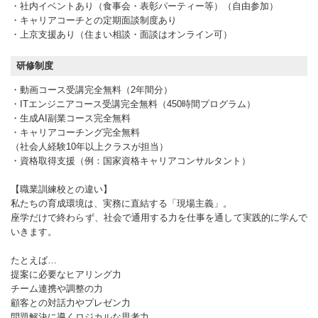
・社内イベントあり（食事会・表彰パーティー等）（自由参加）
・キャリアコーチとの定期面談制度あり
・上京支援あり（住まい相談・面談はオンライン可）
研修制度
・動画コース受講完全無料（2年間分）
・ITエンジニアコース受講完全無料（450時間プログラム）
・生成AI副業コース完全無料
・キャリアコーチング完全無料
（社会人経験10年以上クラスが担当）
・資格取得支援（例：国家資格キャリアコンサルタント）
【職業訓練校との違い】
私たちの育成環境は、実務に直結する「現場主義」。
座学だけで終わらず、社会で通用する力を仕事を通して実践的に学んで
いきます。
たとえば…
提案に必要なヒアリング力
チーム連携や調整の力
顧客との対話力やプレゼン力
問題解決に導くロジカルな思考力