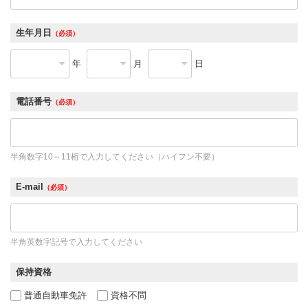
生年月日
（必須）
年
月
日
電話番号
（必須）
半角数字10～11桁で入力してください（ハイフン不要）
E-mail
（必須）
半角英数字記号で入力してください
保持資格
普通自動車免許
資格不問