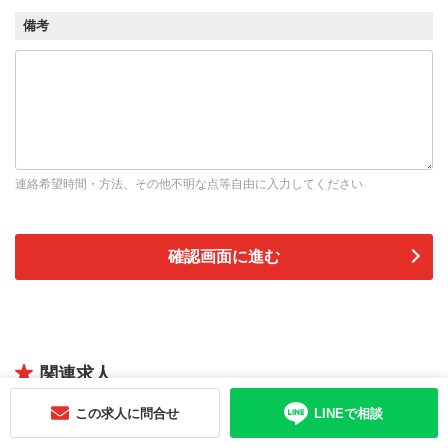
備考
連絡希望時間・方法、その他不明な点等自由に入力してください
関連求人
この求人に問合せ
LINEで相談
部
株式会社アウスタ GrowUp事業部