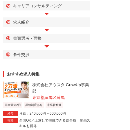
②
キャリアコンサルティング
③
求人紹介
④
書類選考・面接
⑤
条件交渉
おすすめ求人特集
株式会社アウスタ GrowUp事業
部
東京都練馬区練馬
...
完全週休2日
昇給制度あり
未経験歓迎
月給：240,000円～600,000円
給与
全国OK／上京して挑戦できる総合職｜動画ス
職種
キルも習得