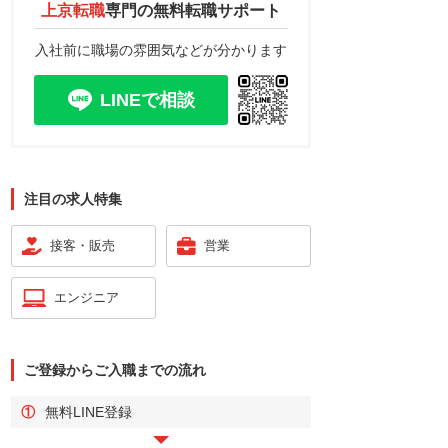
上京転職
専門の
無料転職サポート
入社前に職場の雰囲気などが分かります
LINEで相談
注目の求人特集
接客・販売
営業
エンジニア
ご登録からご入職までの流れ
①
無料LINE登録