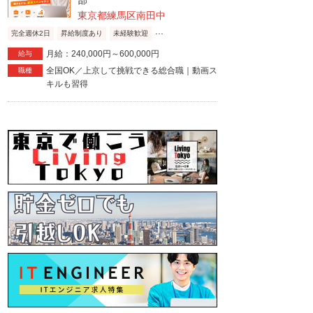
部
東京都練馬区南田中
...
完全週休2日
昇給制度あり
未経験歓迎
月給：240,000円～600,000円
給与
全国OK／上京して挑戦できる総合職｜動画ス
職種
キルも習得