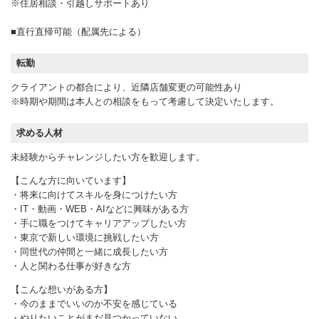
※住居相談・引越しサポートあり
■直行直帰可能（配属先による）
転勤
クライアントの都合により、近隣店舗変更の可能性あり
※時期や期間は本人との相談をもって考慮して決定いたします。
求める人材
未経験からチャレンジしたい方を歓迎します。
【こんな方に向いています】
・将来に向けてスキルを身につけたい方
・IT・動画・WEB・AIなどに興味がある方
・手に職をつけてキャリアアップしたい方
・東京で新しい環境に挑戦したい方
・同世代の仲間と一緒に成長したい方
・人と関わる仕事が好きな方
【こんな想いがある方】
・今のままでいいのか不安を感じている
・やりたいことがまだ見つかっていない