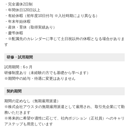
・完全週休2日制
・年間休日120日以上
・有給休暇（初年度10日付与 ※入社時期により異なる）
・年末年始休暇
・産休・育休（取得実績あり）
・慶弔休暇
・※配属先のカレンダーに準じて土日祝以外の休暇となる場合がありま
す
研修・試用期間
試用期間：6ヶ月
研修制度あり（未経験の方でも基礎から学べます）
※期間中の給与・待遇に変更はありません
契約期間
期間の定めなし（無期雇用派遣）
※株式会社アウスタの無期雇用派遣として雇用され、取引先企業にて勤
務いただきます
※将来的に希望や適性に応じて、社内ポジション（正社員）へのキャリ
アステップも用意しています