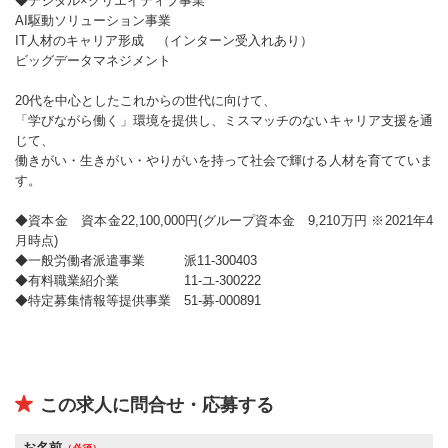
◆デジタル×クリエイティブ事業
AI駆動ソリューション事業
IT人材のキャリア形成 （インターン受入れあり）
ビッグデータマネジメント
20代を中心としたこれからの世代に向けて、
「学びながら働く」環境を提供し、ミスマッチのないキャリア支援を通
じて、
働きがい・生きがい・やりがいを持って社会で輝ける人材を育てていま
す。
◆資本金 資本金22,100,000円(グループ資本金 9,210万円 ※2021年4
月時点)
◆一般労働者派遣事業 派11-300403
◆有料職業紹介業 11-ユ-300222
◆特定募集情報等提供事業 51-募-000891
この求人に問合せ・応募する
お名前