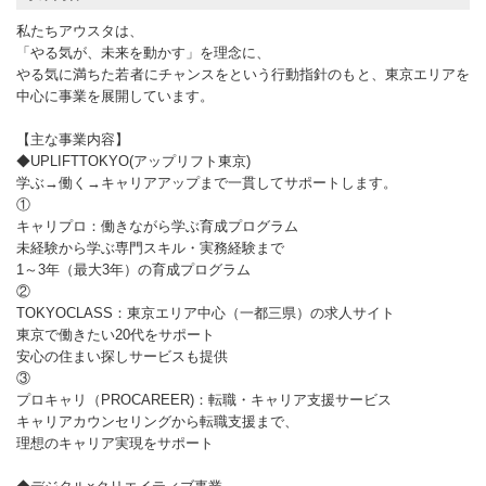
私たちアウスタは、
「やる気が、未来を動かす」を理念に、
やる気に満ちた若者にチャンスをという行動指針のもと、東京エリアを
中心に事業を展開しています。
【主な事業内容】
◆UPLIFTTOKYO(アップリフト東京)
学ぶ→働く→キャリアアップまで一貫してサポートします。
①
キャリプロ：働きながら学ぶ育成プログラム
未経験から学ぶ専門スキル・実務経験まで
1～3年（最大3年）の育成プログラム
②
TOKYOCLASS：東京エリア中心（一都三県）の求人サイト
東京で働きたい20代をサポート
安心の住まい探しサービスも提供
③
プロキャリ（PROCAREER)：転職・キャリア支援サービス
キャリアカウンセリングから転職支援まで、
理想のキャリア実現をサポート