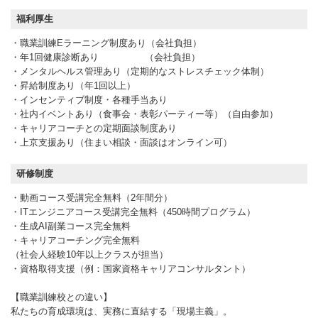
福利厚生
・職業訓練Eラーニング制度あり（会社負担）
・年1回健康診断あり （会社負担）
・メンタルヘルス管理あり（定期的なストレスチェック体制）
・昇給制度あり（年1回以上）
・インセンティブ制度・各種手当あり
・社内イベントあり（食事会・表彰パーティー等）（自由参加）
・キャリアコーチとの定期面談制度あり
・上京支援あり（住まい相談・面談はオンライン可）
研修制度
・動画コース受講完全無料（2年間分）
・ITエンジニアコース受講完全無料（450時間プログラム）
・生成AI副業コース完全無料
・キャリアコーチング完全無料
（社会人経験10年以上クラスが担当）
・資格取得支援（例：国家資格キャリアコンサルタント）
【職業訓練校との違い】
私たちの育成環境は、実務に直結する「現場主義」。