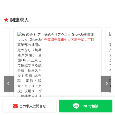
関連求人
部
株式会社アウスタ GrowUp事業部
千葉県千葉市中央区新千葉１丁目
この求人に問合せ
LINEで相談
...
完全週休2日
昇給制度あり
未経験歓迎
完