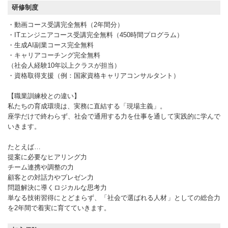
研修制度
・動画コース受講完全無料（2年間分）
・ITエンジニアコース受講完全無料（450時間プログラム）
・生成AI副業コース完全無料
・キャリアコーチング完全無料
（社会人経験10年以上クラスが担当）
・資格取得支援（例：国家資格キャリアコンサルタント）
【職業訓練校との違い】
私たちの育成環境は、実務に直結する「現場主義」。
座学だけで終わらず、社会で通用する力を仕事を通して実践的に学んで
いきます。
たとえば…
提案に必要なヒアリング力
チーム連携や調整の力
顧客との対話力やプレゼン力
問題解決に導くロジカルな思考力
単なる技術習得にとどまらず、「社会で選ばれる人材」としての総合力
を2年間で着実に育てていきます。