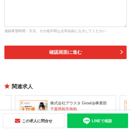
連絡希望時間・方法、その他不明な点等自由に入力してください
関連求人
部
株式会社アウスタ GrowUp事業部
千葉県柏市南柏
この求人に問合せ
LINEで相談