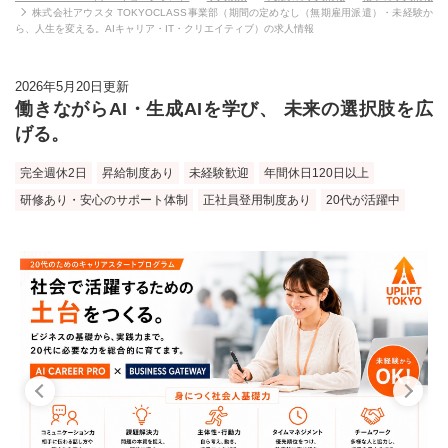
株式会社アウスタ TOKYOCLASS事業部（期間の定めなし（無期雇用派遣）・未経験か
ら、人生を変える。AIキャリア・IT・クリエイティブ）の求人情報
2026年5月20日更新
働きながらAI・生成AIを学び、 未来の選択肢を広
げる。
完全週休2日
昇給制度あり
未経験歓迎
年間休日120日以上
研修あり・安心のサポート体制
正社員登用制度あり
20代が活躍中