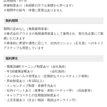
試用期間：6ヶ月
研修制度あり（未経験の方でも基礎から学べます）
※期間中の給与・待遇に変更はありません
契約期間
期間の定めなし（無期雇用派遣）
※株式会社アウスタの無期雇用派遣として雇用され、取引先企業にて勤
務いただきます
※将来的に希望や適性に応じて、社内ポジション（正社員）へのキャリ
アステップも用意しています
福利厚生
・職業訓練Eラーニング制度あり（会社負担）
・年1回健康診断あり （会社負担）
・メンタルヘルス管理あり（定期的なストレスチェック体制）
・昇給制度あり（年1回以上）
・インセンティブ制度・各種手当あり
・社内イベントあり（食事会・表彰パーティー等）（自由参加）
・キャリアコーチとの定期面談制度あり
・上京支援あり（住まい相談・面談はオンライン可）