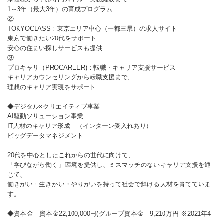
1～3年（最大3年）の育成プログラム
②
TOKYOCLASS：東京エリア中心（一都三県）の求人サイト
東京で働きたい20代をサポート
安心の住まい探しサービスも提供
③
プロキャリ（PROCAREER)：転職・キャリア支援サービス
キャリアカウンセリングから転職支援まで、
理想のキャリア実現をサポート
◆デジタル×クリエイティブ事業
AI駆動ソリューション事業
IT人材のキャリア形成 （インターン受入れあり）
ビッグデータマネジメント
20代を中心としたこれからの世代に向けて、
「学びながら働く」環境を提供し、ミスマッチのないキャリア支援を通
じて、
働きがい・生きがい・やりがいを持って社会で輝ける人材を育てていま
す。
◆資本金 資本金22,100,000円(グループ資本金 9,210万円 ※2021年4