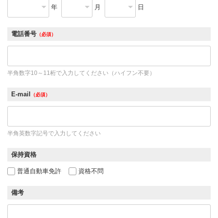
年
月
日
電話番号
（必須）
半角数字10～11桁で入力してください（ハイフン不要）
E-mail
（必須）
半角英数字記号で入力してください
保持資格
普通自動車免許
資格不問
備考