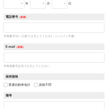
年
月
日
電話番号
（必須）
半角数字10～11桁で入力してください（ハイフン不要）
E-mail
（必須）
半角英数字記号で入力してください
保持資格
普通自動車免許
資格不問
備考