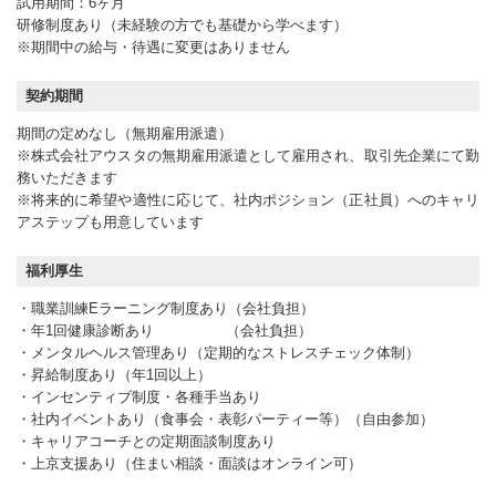
試用期間：6ヶ月
研修制度あり（未経験の方でも基礎から学べます）
※期間中の給与・待遇に変更はありません
契約期間
期間の定めなし（無期雇用派遣）
※株式会社アウスタの無期雇用派遣として雇用され、取引先企業にて勤
務いただきます
※将来的に希望や適性に応じて、社内ポジション（正社員）へのキャリ
アステップも用意しています
福利厚生
・職業訓練Eラーニング制度あり（会社負担）
・年1回健康診断あり （会社負担）
・メンタルヘルス管理あり（定期的なストレスチェック体制）
・昇給制度あり（年1回以上）
・インセンティブ制度・各種手当あり
・社内イベントあり（食事会・表彰パーティー等）（自由参加）
・キャリアコーチとの定期面談制度あり
・上京支援あり（住まい相談・面談はオンライン可）