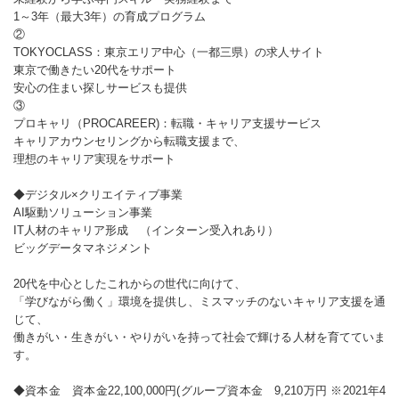
1～3年（最大3年）の育成プログラム
②
TOKYOCLASS：東京エリア中心（一都三県）の求人サイト
東京で働きたい20代をサポート
安心の住まい探しサービスも提供
③
プロキャリ（PROCAREER)：転職・キャリア支援サービス
キャリアカウンセリングから転職支援まで、
理想のキャリア実現をサポート
◆デジタル×クリエイティブ事業
AI駆動ソリューション事業
IT人材のキャリア形成 （インターン受入れあり）
ビッグデータマネジメント
20代を中心としたこれからの世代に向けて、
「学びながら働く」環境を提供し、ミスマッチのないキャリア支援を通
じて、
働きがい・生きがい・やりがいを持って社会で輝ける人材を育てていま
す。
◆資本金 資本金22,100,000円(グループ資本金 9,210万円 ※2021年4