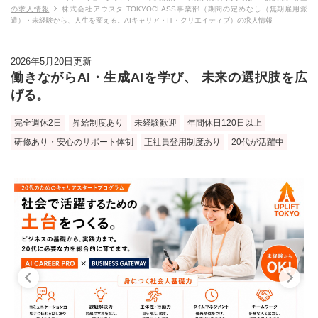
の求人情報
株式会社アウスタ TOKYOCLASS事業部（期間の定めなし（無期雇用派
遣）・未経験から、人生を変える。AIキャリア・IT・クリエイティブ）の求人情報
2026年5月20日更新
働きながらAI・生成AIを学び、 未来の選択肢を広
げる。
完全週休2日
昇給制度あり
未経験歓迎
年間休日120日以上
研修あり・安心のサポート体制
正社員登用制度あり
20代が活躍中