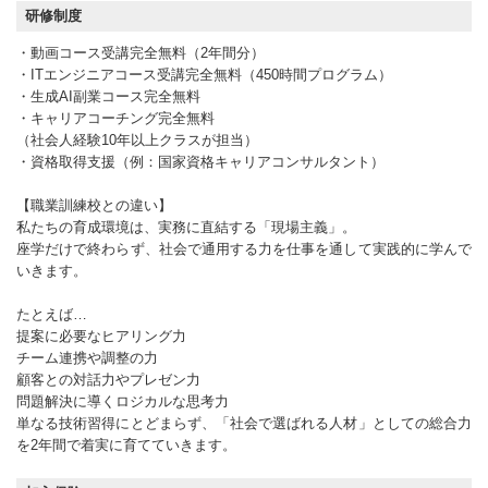
研修制度
・動画コース受講完全無料（2年間分）
・ITエンジニアコース受講完全無料（450時間プログラム）
・生成AI副業コース完全無料
・キャリアコーチング完全無料
（社会人経験10年以上クラスが担当）
・資格取得支援（例：国家資格キャリアコンサルタント）
【職業訓練校との違い】
私たちの育成環境は、実務に直結する「現場主義」。
座学だけで終わらず、社会で通用する力を仕事を通して実践的に学んで
いきます。
たとえば…
提案に必要なヒアリング力
チーム連携や調整の力
顧客との対話力やプレゼン力
問題解決に導くロジカルな思考力
単なる技術習得にとどまらず、「社会で選ばれる人材」としての総合力
を2年間で着実に育てていきます。