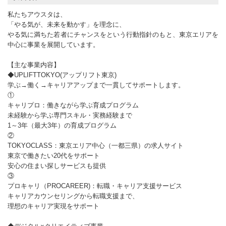
私たちアウスタは、
「やる気が、未来を動かす」を理念に、
やる気に満ちた若者にチャンスをという行動指針のもと、東京エリアを
中心に事業を展開しています。
【主な事業内容】
◆UPLIFTTOKYO(アップリフト東京)
学ぶ→働く→キャリアアップまで一貫してサポートします。
①
キャリプロ：働きながら学ぶ育成プログラム
未経験から学ぶ専門スキル・実務経験まで
1～3年（最大3年）の育成プログラム
②
TOKYOCLASS：東京エリア中心（一都三県）の求人サイト
東京で働きたい20代をサポート
安心の住まい探しサービスも提供
③
プロキャリ（PROCAREER)：転職・キャリア支援サービス
キャリアカウンセリングから転職支援まで、
理想のキャリア実現をサポート