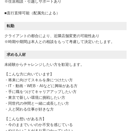
※住居相談・引越しサポートあり
■直行直帰可能（配属先による）
転勤
クライアントの都合により、近隣店舗変更の可能性あり
※時期や期間は本人との相談をもって考慮して決定いたします。
求める人材
未経験からチャレンジしたい方を歓迎します。
【こんな方に向いています】
・将来に向けてスキルを身につけたい方
・IT・動画・WEB・AIなどに興味がある方
・手に職をつけてキャリアアップしたい方
・東京で新しい環境に挑戦したい方
・同世代の仲間と一緒に成長したい方
・人と関わる仕事が好きな方
【こんな想いがある方】
・今のままでいいのか不安を感じている
・やりたいことがまだ見つかっていない