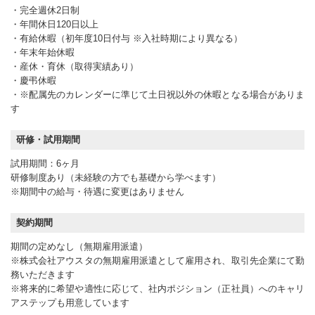
・完全週休2日制
・年間休日120日以上
・有給休暇（初年度10日付与 ※入社時期により異なる）
・年末年始休暇
・産休・育休（取得実績あり）
・慶弔休暇
・※配属先のカレンダーに準じて土日祝以外の休暇となる場合がありま
す
研修・試用期間
試用期間：6ヶ月
研修制度あり（未経験の方でも基礎から学べます）
※期間中の給与・待遇に変更はありません
契約期間
期間の定めなし（無期雇用派遣）
※株式会社アウスタの無期雇用派遣として雇用され、取引先企業にて勤
務いただきます
※将来的に希望や適性に応じて、社内ポジション（正社員）へのキャリ
アステップも用意しています