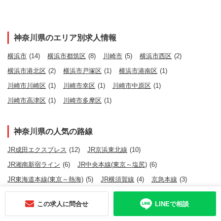
神奈川県のエリア別求人情報
横浜市
(14)
横浜市都筑区
(8)
川崎市
(5)
横浜市西区
(2)
横浜市港北区
(2)
横浜市戸塚区
(1)
横浜市港南区
(1)
川崎市川崎区
(1)
川崎市幸区
(1)
川崎市中原区
(1)
川崎市高津区
(1)
川崎市多摩区
(1)
神奈川県の人気の路線
JR成田エクスプレス
(12)
JR京浜東北線
(10)
JR湘南新宿ライン
(6)
JR中央本線(東京～塩尻)
(6)
JR東海道本線(東京～熱海)
(5)
JR横須賀線
(4)
京急本線
(3)
ブルーライン
(3)
東急東横線
(2)
小田急線
(2)
JR南武線
(1)
この求人に問合せ
LINEで相談
JR横浜線
(1)
JR根岸線
(1)
相鉄本線
(1)
みなとみらい線
(1)