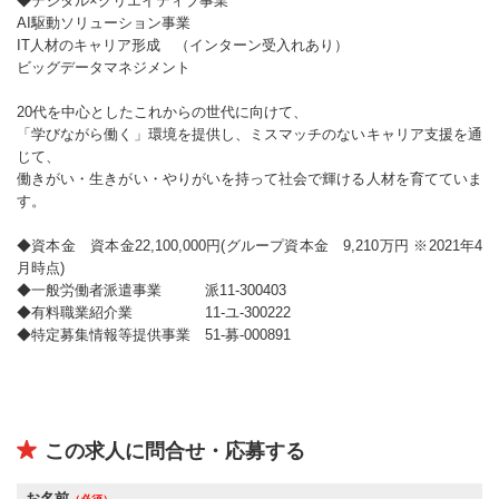
◆デジタル×クリエイティブ事業
AI駆動ソリューション事業
IT人材のキャリア形成 （インターン受入れあり）
ビッグデータマネジメント
20代を中心としたこれからの世代に向けて、
「学びながら働く」環境を提供し、ミスマッチのないキャリア支援を通
じて、
働きがい・生きがい・やりがいを持って社会で輝ける人材を育てていま
す。
◆資本金 資本金22,100,000円(グループ資本金 9,210万円 ※2021年4
月時点)
◆一般労働者派遣事業 派11-300403
◆有料職業紹介業 11-ユ-300222
◆特定募集情報等提供事業 51-募-000891
この求人に問合せ・応募する
お名前