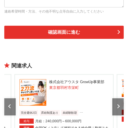
連絡希望時間・方法、その他不明な点等自由に入力してください
関連求人
部
株式会社アウスタ GrowUp事業部
東京都羽村市栄町
完
...
完全週休2日
昇給制度あり
未経験歓迎
月給：240,000円～600,000円
給与
職種