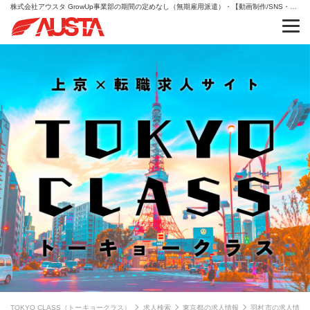
株式会社アウスタ GrowUp事業部の期間の定めなし（無期雇用派遣）・【動画制作/SNS・YouTube】未経験歓迎♪仕事×学びの二刀流！・IT/エンジニアの求人情報
TOKYO CLASS（トーキョークラス）
求人検索
東京都の求人情報
羽村市の求人情