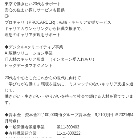
東京で働きたい20代をサポート
安心の住まい探しサービスも提供
③
プロキャリ（PROCAREER)：転職・キャリア支援サービス
キャリアカウンセリングから転職支援まで、
理想のキャリア実現をサポート
◆デジタル×クリエイティブ事業
AI駆動ソリューション事業
IT人材のキャリア形成 （インターン受入れあり）
ビッグデータマネジメント
20代を中心としたこれからの世代に向けて、
「学びながら働く」環境を提供し、ミスマッチのないキャリア支援を通
じて、
働きがい・生きがい・やりがいを持って社会で輝ける人材を育てていま
す。
◆資本金 資本金22,100,000円(グループ資本金 9,210万円 ※2021年4
月時点)
◆一般労働者派遣事業 派11-300403
◆有料職業紹介業 11-ユ-300222