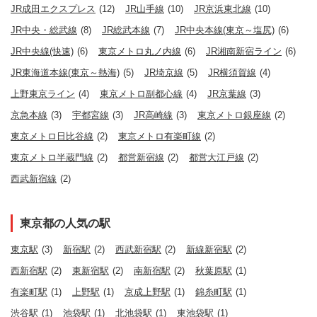
JR成田エクスプレス
(12)
JR山手線
(10)
JR京浜東北線
(10)
JR中央・総武線
(8)
JR総武本線
(7)
JR中央本線(東京～塩尻)
(6)
JR中央線(快速)
(6)
東京メトロ丸ノ内線
(6)
JR湘南新宿ライン
(6)
JR東海道本線(東京～熱海)
(5)
JR埼京線
(5)
JR横須賀線
(4)
上野東京ライン
(4)
東京メトロ副都心線
(4)
JR京葉線
(3)
京急本線
(3)
宇都宮線
(3)
JR高崎線
(3)
東京メトロ銀座線
(2)
東京メトロ日比谷線
(2)
東京メトロ有楽町線
(2)
東京メトロ半蔵門線
(2)
都営新宿線
(2)
都営大江戸線
(2)
西武新宿線
(2)
東京都の人気の駅
東京駅
(3)
新宿駅
(2)
西武新宿駅
(2)
新線新宿駅
(2)
西新宿駅
(2)
東新宿駅
(2)
南新宿駅
(2)
秋葉原駅
(1)
有楽町駅
(1)
上野駅
(1)
京成上野駅
(1)
錦糸町駅
(1)
渋谷駅
(1)
池袋駅
(1)
北池袋駅
(1)
東池袋駅
(1)