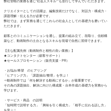
弊社管轄の業務を通じ“社会人スキル""も並行して学んでいただきます。
クリエイターとしての活躍は、編集技術だけでなく、対話力・構成力・
課題理解・伝える力が必要です。
弊社では、まず実務を通じてこれらの社会人としての基礎力を磨いてい
ただきます。
顧客とのコミュニケーションを通し、提案の組み立て、段取り、信頼構
築など、動画制作の土台となるスキルを現場で自然に習得できます。
【主な配属先例（動画制作と相性の良い業務）】
★コンタクトセンター（顧客サポート）
★セールスプロモーション（販売支援・PR）
・お悩み/希望 のヒアリング
「ヒアリング力」「課題抽出/整理」を学ぶ！
⇒動画制作では「何を解決する動画にするか」が最重要です。
その為の課題抽出、解決に向けた構成案・台本作成の基礎力を実務から
学びます。
・サービス・商品 の説明
「短時間で説明する力」「興味を引く構成力」「相手に伝わる話し方」
を学ぶ！