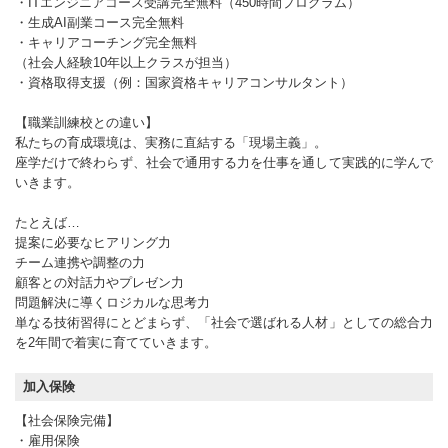
・ITエンジニアコース受講完全無料（450時間プログラム）
・生成AI副業コース完全無料
・キャリアコーチング完全無料
（社会人経験10年以上クラスが担当）
・資格取得支援（例：国家資格キャリアコンサルタント）
【職業訓練校との違い】
私たちの育成環境は、実務に直結する「現場主義」。
座学だけで終わらず、社会で通用する力を仕事を通して実践的に学んで
いきます。
たとえば…
提案に必要なヒアリング力
チーム連携や調整の力
顧客との対話力やプレゼン力
問題解決に導くロジカルな思考力
単なる技術習得にとどまらず、「社会で選ばれる人材」としての総合力
を2年間で着実に育てていきます。
加入保険
【社会保険完備】
・雇用保険