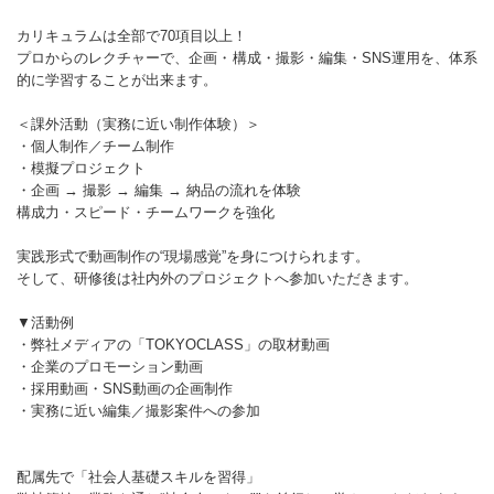
カリキュラムは全部で70項目以上！
プロからのレクチャーで、企画・構成・撮影・編集・SNS運用を、体系
的に学習することが出来ます。
＜課外活動（実務に近い制作体験）＞
・個人制作／チーム制作
・模擬プロジェクト
・企画 → 撮影 → 編集 → 納品の流れを体験
構成力・スピード・チームワークを強化
実践形式で動画制作の“現場感覚”を身につけられます。
そして、研修後は社内外のプロジェクトへ参加いただきます。
▼活動例
・弊社メディアの「TOKYOCLASS」の取材動画
・企業のプロモーション動画
・採用動画・SNS動画の企画制作
・実務に近い編集／撮影案件への参加
配属先で「社会人基礎スキルを習得」