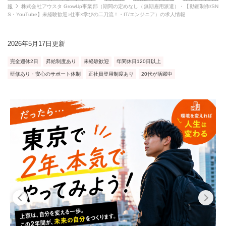
報
株式会社アウスタ GrowUp事業部（期間の定めなし（無期雇用派遣）・【動画制作/SN
S・YouTube】未経験歓迎♪仕事×学びの二刀流！・IT/エンジニア）の求人情報
2026年5月17日更新
完全週休2日
昇給制度あり
未経験歓迎
年間休日120日以上
研修あり・安心のサポート体制
正社員登用制度あり
20代が活躍中