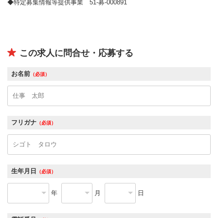
◆特定募集情報等提供事業 51-募-000891
この求人に問合せ・応募する
お名前
（必須）
フリガナ
（必須）
生年月日
（必須）
年
月
日