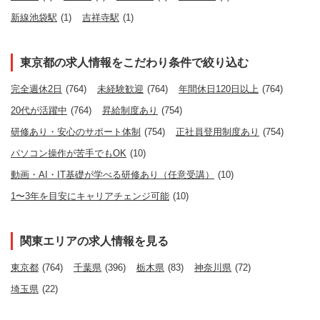
新線池袋駅
(1)
吉祥寺駅
(1)
東京都の求人情報をこだわり条件で絞り込む
完全週休2日
(764)
未経験歓迎
(764)
年間休日120日以上
(764)
20代が活躍中
(764)
昇給制度あり
(754)
研修あり・安心のサポート体制
(754)
正社員登用制度あり
(754)
パソコン操作が苦手でもOK
(10)
動画・AI・IT基礎が学べる研修あり（任意受講）
(10)
1〜3年を目安にキャリアチェンジ可能
(10)
関東エリアの求人情報を見る
東京都
(764)
千葉県
(396)
栃木県
(83)
神奈川県
(72)
埼玉県
(22)