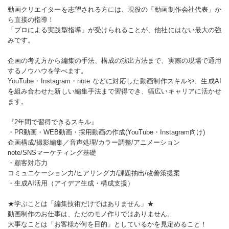
動画クリエイターを志望される方には、現役の「動画制作会社代表」か
ら直接の指導！
「プロによる実践型指導」が受けられることが、他社にはない最大の強
みです。
企画の考え方から編集の手法、構成の演出方法まで、実際の現場で通用
するノウハウを学べます。
YouTube・Instagram・note などに対応した動画制作スキルや、生成AI
を組み合わせた新しい編集手法まで習得でき、幅広いキャリアに活かせ
ます。
『2年間で習得できるスキル』
・PR動画・WEB動画・採用動画の作成(YouTube・Instagram向け)
企画構成/撮影編集／音声処理/カラー調整/アニメーション
note/SNSマーケティング基礎
・顧客対応力
コミュニケーション力/ヒアリング力/課題抽出/改善策提案
・生成AI活用（アイデア生成・構成支援）
★学ぶことは「編集技術だけではありません」★
動画制作のお仕事は、ただのモノ作りではありません。
大事なことは「お客様が何を目的」としているかを見定めること！