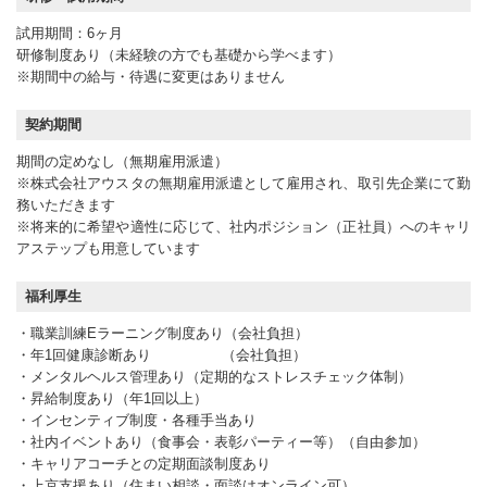
試用期間：6ヶ月
研修制度あり（未経験の方でも基礎から学べます）
※期間中の給与・待遇に変更はありません
契約期間
期間の定めなし（無期雇用派遣）
※株式会社アウスタの無期雇用派遣として雇用され、取引先企業にて勤
務いただきます
※将来的に希望や適性に応じて、社内ポジション（正社員）へのキャリ
アステップも用意しています
福利厚生
・職業訓練Eラーニング制度あり（会社負担）
・年1回健康診断あり （会社負担）
・メンタルヘルス管理あり（定期的なストレスチェック体制）
・昇給制度あり（年1回以上）
・インセンティブ制度・各種手当あり
・社内イベントあり（食事会・表彰パーティー等）（自由参加）
・キャリアコーチとの定期面談制度あり
・上京支援あり（住まい相談・面談はオンライン可）