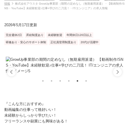
情報
株式会社アウスタ GrowUp事業部（期間の定めなし（無期雇用派遣）・【動画制作/S
NS・YouTube】未経験歓迎♪仕事×学びの二刀流！・IT/エンジニア）の求人情報
2026年5月17日更新
完全週休2日
昇給制度あり
未経験歓迎
年間休日120日以上
研修あり・安心のサポート体制
正社員登用制度あり
20代が活躍中
『こんな方におすすめ』
動画編集の仕事って格好いい！
未経験からしっかり学びたい！
フリーランスや副業にも興味がある！