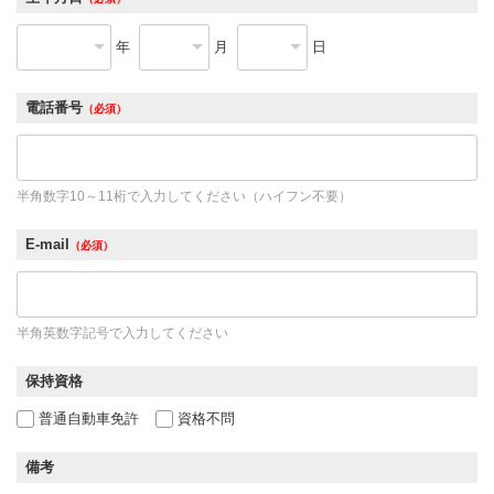
年
月
日
電話番号
（必須）
半角数字10～11桁で入力してください（ハイフン不要）
E-mail
（必須）
半角英数字記号で入力してください
保持資格
普通自動車免許
資格不問
備考