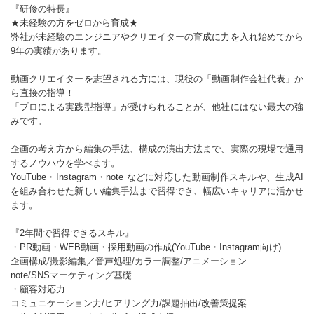
『研修の特長』
★未経験の方をゼロから育成★
弊社が未経験のエンジニアやクリエイターの育成に力を入れ始めてから
9年の実績があります。
動画クリエイターを志望される方には、現役の「動画制作会社代表」か
ら直接の指導！
「プロによる実践型指導」が受けられることが、他社にはない最大の強
みです。
企画の考え方から編集の手法、構成の演出方法まで、実際の現場で通用
するノウハウを学べます。
YouTube・Instagram・note などに対応した動画制作スキルや、生成AI
を組み合わせた新しい編集手法まで習得でき、幅広いキャリアに活かせ
ます。
『2年間で習得できるスキル』
・PR動画・WEB動画・採用動画の作成(YouTube・Instagram向け)
企画構成/撮影編集／音声処理/カラー調整/アニメーション
note/SNSマーケティング基礎
・顧客対応力
コミュニケーション力/ヒアリング力/課題抽出/改善策提案