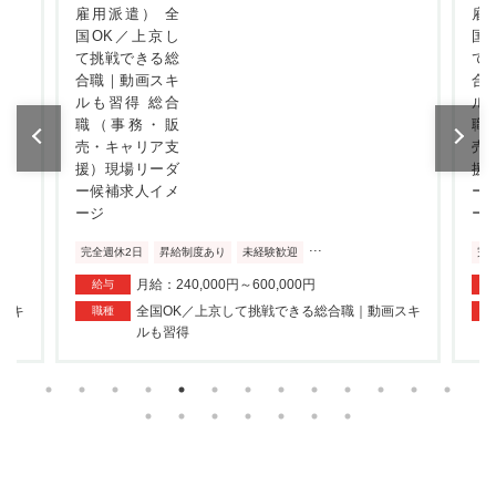
...
完全週休2日
昇給制度あり
未経験歓迎
完
月給：240,000円～600,000円
給与
スキ
全国OK／上京して挑戦できる総合職｜動画スキ
職種
ルも習得