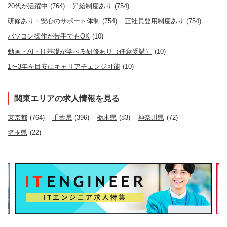
20代が活躍中
(764)
昇給制度あり
(754)
研修あり・安心のサポート体制
(754)
正社員登用制度あり
(754)
パソコン操作が苦手でもOK
(10)
動画・AI・IT基礎が学べる研修あり（任意受講）
(10)
1〜3年を目安にキャリアチェンジ可能
(10)
関東エリアの求人情報を見る
東京都
(764)
千葉県
(396)
栃木県
(83)
神奈川県
(72)
埼玉県
(22)