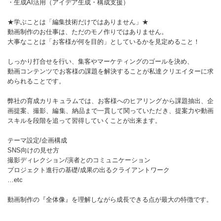
・生成AI活用（アイデア生成・構成支援）
★学ぶことは「編集技術だけではありません」★
動画制作のお仕事は、ただのモノ作りではありません。
大事なことは「お客様が何を目的」としているかを見定めること！
しっかり打合せを行い、集客やマーケティングのゴールを決め、
動画コンテンツでお客様の課題を解決することが私達クリエイターに求
められることです。
弊社の育成カリキュラムでは、お客様へのヒアリングから課題抽出、企
画提案、撮影、編集、納品まで一貫して関っていただき、提案力や動画
スキルを段階を追って習得していくことが出来ます。
テーマ設定/企画構成
SNS向けの見せ方
撮影ディレクション/演者とのコミュニケーション
プロジェクト進行の基礎/成果の出るクライアントワーク
…etc
動画制作の『全体像』を理解しながら成長できる点が最大の特徴です。