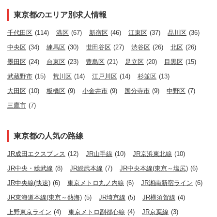
東京都のエリア別求人情報
千代田区
(114)
港区
(67)
新宿区
(46)
江東区
(37)
品川区
(36)
中央区
(34)
練馬区
(30)
世田谷区
(27)
渋谷区
(26)
北区
(26)
墨田区
(24)
台東区
(23)
豊島区
(21)
足立区
(20)
目黒区
(15)
武蔵野市
(15)
荒川区
(14)
江戸川区
(14)
杉並区
(13)
大田区
(10)
板橋区
(9)
小金井市
(9)
国分寺市
(9)
中野区
(7)
三鷹市
(7)
東京都の人気の路線
JR成田エクスプレス
(12)
JR山手線
(10)
JR京浜東北線
(10)
JR中央・総武線
(8)
JR総武本線
(7)
JR中央本線(東京～塩尻)
(6)
JR中央線(快速)
(6)
東京メトロ丸ノ内線
(6)
JR湘南新宿ライン
(6)
JR東海道本線(東京～熱海)
(5)
JR埼京線
(5)
JR横須賀線
(4)
上野東京ライン
(4)
東京メトロ副都心線
(4)
JR京葉線
(3)