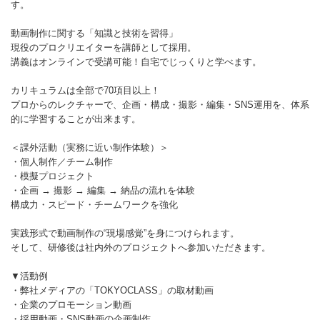
す。
動画制作に関する「知識と技術を習得」
現役のプロクリエイターを講師として採用。
講義はオンラインで受講可能！自宅でじっくりと学べます。
カリキュラムは全部で70項目以上！
プロからのレクチャーで、企画・構成・撮影・編集・SNS運用を、体系
的に学習することが出来ます。
＜課外活動（実務に近い制作体験）＞
・個人制作／チーム制作
・模擬プロジェクト
・企画 → 撮影 → 編集 → 納品の流れを体験
構成力・スピード・チームワークを強化
実践形式で動画制作の“現場感覚”を身につけられます。
そして、研修後は社内外のプロジェクトへ参加いただきます。
▼活動例
・弊社メディアの「TOKYOCLASS」の取材動画
・企業のプロモーション動画
・採用動画・SNS動画の企画制作