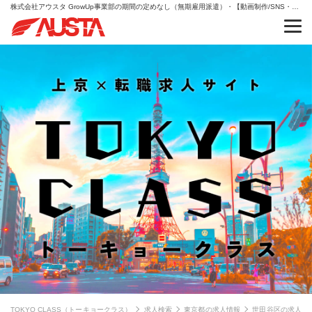
株式会社アウスタ GrowUp事業部の期間の定めなし（無期雇用派遣）・【動画制作/SNS・YouTube】未経験歓迎♪仕事×学びの二刀流！・IT/エンジニアの求人情報
TOKYO CLASS（トーキョークラス）
求人検索
東京都の求人情報
世田谷区の求人