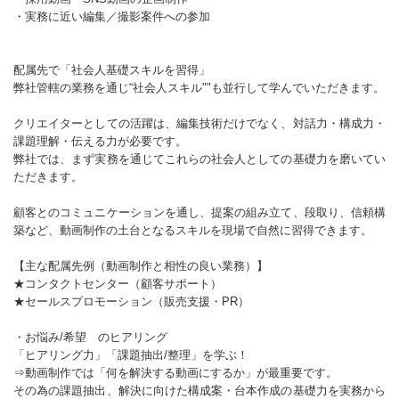
・実務に近い編集／撮影案件への参加
配属先で「社会人基礎スキルを習得」
弊社管轄の業務を通じ“社会人スキル""も並行して学んでいただきます。
クリエイターとしての活躍は、編集技術だけでなく、対話力・構成力・
課題理解・伝える力が必要です。
弊社では、まず実務を通じてこれらの社会人としての基礎力を磨いてい
ただきます。
顧客とのコミュニケーションを通し、提案の組み立て、段取り、信頼構
築など、動画制作の土台となるスキルを現場で自然に習得できます。
【主な配属先例（動画制作と相性の良い業務）】
★コンタクトセンター（顧客サポート）
★セールスプロモーション（販売支援・PR）
・お悩み/希望 のヒアリング
「ヒアリング力」「課題抽出/整理」を学ぶ！
⇒動画制作では「何を解決する動画にするか」が最重要です。
その為の課題抽出、解決に向けた構成案・台本作成の基礎力を実務から