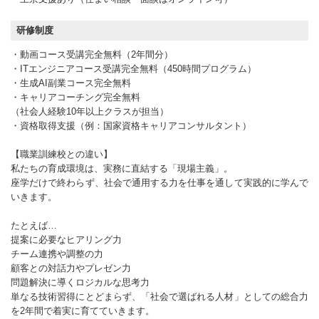
研修制度
・動画コース受講完全無料（2年間分）
・ITエンジニアコース受講完全無料（450時間プログラム）
・生成AI副業コース完全無料
・キャリアコーチング完全無料
（社会人経験10年以上クラスが担当）
・資格取得支援（例：国家資格キャリアコンサルタント）
【職業訓練校との違い】
私たちの育成環境は、実務に直結する「現場主義」。
座学だけで終わらず、社会で通用する力を仕事を通して実践的に学んで
いきます。
たとえば…
提案に必要なヒアリング力
チーム連携や調整の力
顧客との対話力やプレゼン力
問題解決に導くロジカルな思考力
単なる技術習得にとどまらず、「社会で選ばれる人材」としての総合力
を2年間で着実に育てていきます。