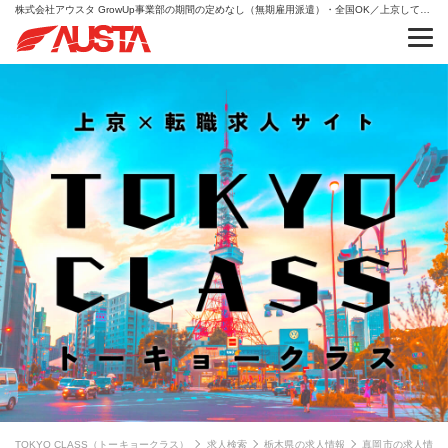
株式会社アウスタ GrowUp事業部の期間の定めなし（無期雇用派遣）・全国OK／上京して挑戦できる総合職｜動画スキルも習得・総合職（事務・販売・キャリア支援）現場リーダー候補の求人情報
TOKYO CLASS（トーキョークラス）
求人検索
栃木県の求人情報
真岡市の求人情