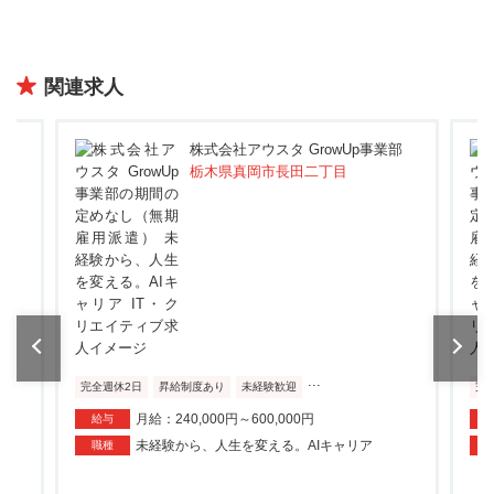
関連求人
部
株式会社アウスタ GrowUp事業部
栃木県真岡市長田二丁目
...
完全週休2日
昇給制度あり
未経験歓迎
完
月給：240,000円～600,000円
給与
未経験から、人生を変える。AIキャリア
職種