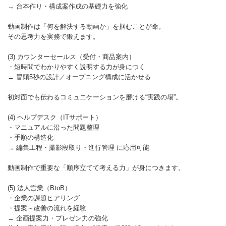
→ 台本作り・構成案作成の基礎力を強化
動画制作は「何を解決する動画か」を掴むことが命。
その思考力を実務で鍛えます。
(3) カウンターセールス（受付・商品案内）
・短時間でわかりやすく説明する力が身につく
→ 冒頭5秒の設計／オープニング構成に活かせる
初対面でも伝わるコミュニケーションを磨ける“実践の場”。
(4) ヘルプデスク（ITサポート）
・マニュアルに沿った問題整理
・手順の構造化
→ 編集工程・撮影段取り・進行管理 に応用可能
動画制作で重要な「順序立てて考える力」が身につきます。
(5) 法人営業（BtoB）
・企業の課題ヒアリング
・提案～改善の流れを経験
→ 企画提案力・プレゼン力の強化