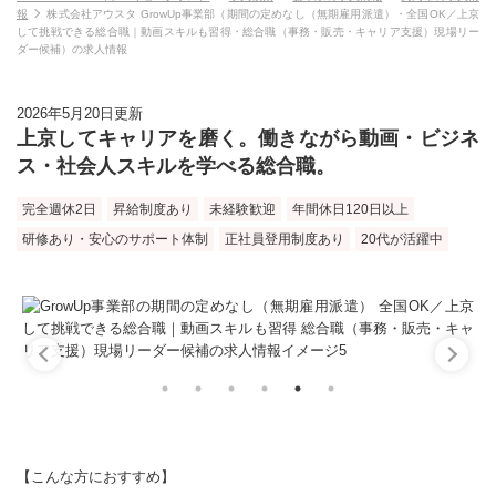
報
株式会社アウスタ GrowUp事業部（期間の定めなし（無期雇用派遣）・全国OK／上京
して挑戦できる総合職｜動画スキルも習得・総合職（事務・販売・キャリア支援）現場リー
ダー候補）の求人情報
2026年5月20日更新
上京してキャリアを磨く。働きながら動画・ビジネ
ス・社会人スキルを学べる総合職。
完全週休2日
昇給制度あり
未経験歓迎
年間休日120日以上
研修あり・安心のサポート体制
正社員登用制度あり
20代が活躍中
【こんな方におすすめ】