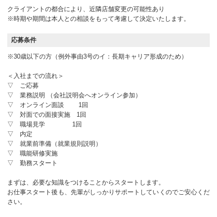
クライアントの都合により、近隣店舗変更の可能性あり
※時期や期間は本人との相談をもって考慮して決定いたします。
応募条件
※30歳以下の方（例外事由3号のイ：長期キャリア形成のため）
＜入社までの流れ＞
▽ ご応募
▽ 業務説明 （会社説明会へオンライン参加）
▽ オンライン面談 1回
▽ 対面での面接実施 1回
▽ 職場見学 1回
▽ 内定
▽ 就業前準備（就業規則説明）
▽ 職能研修実施
▽ 勤務スタート
まずは、必要な知識をつけることからスタートします。
お仕事スタート後も、先輩がしっかりサポートしていくのでご安心くだ
さい。