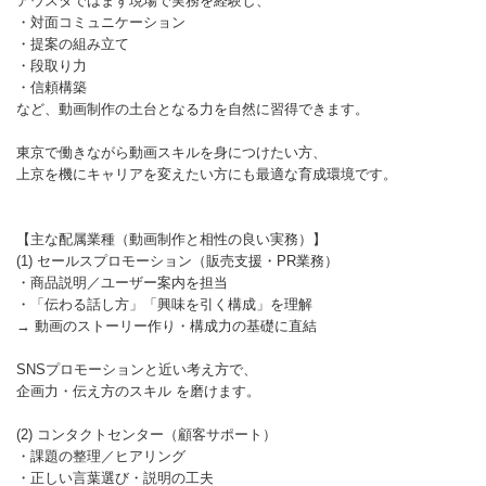
アウスタではまず現場で実務を経験し、
・対面コミュニケーション
・提案の組み立て
・段取り力
・信頼構築
など、動画制作の土台となる力を自然に習得できます。
東京で働きながら動画スキルを身につけたい方、
上京を機にキャリアを変えたい方にも最適な育成環境です。
【主な配属業種（動画制作と相性の良い実務）】
(1) セールスプロモーション（販売支援・PR業務）
・商品説明／ユーザー案内を担当
・「伝わる話し方」「興味を引く構成」を理解
→ 動画のストーリー作り・構成力の基礎に直結
SNSプロモーションと近い考え方で、
企画力・伝え方のスキル を磨けます。
(2) コンタクトセンター（顧客サポート）
・課題の整理／ヒアリング
・正しい言葉選び・説明の工夫