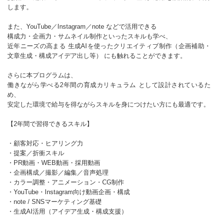
します。
また、YouTube／Instagram／note などで活用できる
構成力・企画力・サムネイル制作といったスキルも学べ、
近年ニーズの高まる 生成AIを使ったクリエイティブ制作（企画補助・
文章生成・構成アイデア出し等） にも触れることができます。
さらに本プログラムは、
働きながら学べる2年間の育成カリキュラム として設計されているた
め、
安定した環境で給与を得ながらスキルを身につけたい方にも最適です。
【2年間で習得できるスキル】
・顧客対応・ヒアリング力
・提案／折衝スキル
・PR動画・WEB動画・採用動画
・企画構成／撮影／編集／音声処理
・カラー調整・アニメーション・CG制作
・YouTube・Instagram向け動画企画・構成
・note / SNSマーケティング基礎
・生成AI活用（アイデア生成・構成支援）