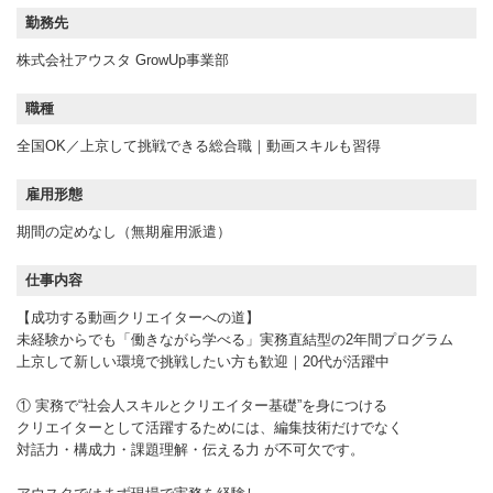
勤務先
株式会社アウスタ GrowUp事業部
職種
全国OK／上京して挑戦できる総合職｜動画スキルも習得
雇用形態
期間の定めなし（無期雇用派遣）
仕事内容
【成功する動画クリエイターへの道】
未経験からでも「働きながら学べる」実務直結型の2年間プログラム
上京して新しい環境で挑戦したい方も歓迎｜20代が活躍中
① 実務で“社会人スキルとクリエイター基礎”を身につける
クリエイターとして活躍するためには、編集技術だけでなく
対話力・構成力・課題理解・伝える力 が不可欠です。