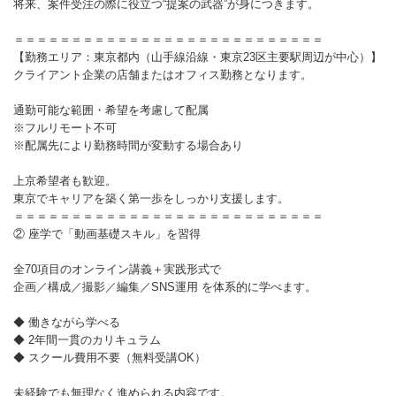
将来、案件受注の際に役立つ“提案の武器”が身につきます。
＝＝＝＝＝＝＝＝＝＝＝＝＝＝＝＝＝＝＝＝＝＝＝＝＝＝＝
【勤務エリア：東京都内（山手線沿線・東京23区主要駅周辺が中心）】
クライアント企業の店舗またはオフィス勤務となります。
通勤可能な範囲・希望を考慮して配属
※フルリモート不可
※配属先により勤務時間が変動する場合あり
上京希望者も歓迎。
東京でキャリアを築く第一歩をしっかり支援します。
＝＝＝＝＝＝＝＝＝＝＝＝＝＝＝＝＝＝＝＝＝＝＝＝＝＝＝
② 座学で「動画基礎スキル」を習得
全70項目のオンライン講義＋実践形式で
企画／構成／撮影／編集／SNS運用 を体系的に学べます。
◆ 働きながら学べる
◆ 2年間一貫のカリキュラム
◆ スクール費用不要（無料受講OK）
未経験でも無理なく進められる内容です。