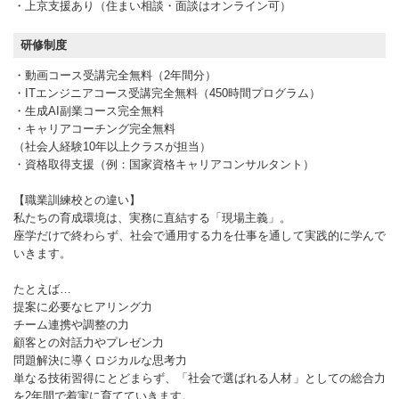
・上京支援あり（住まい相談・面談はオンライン可）
研修制度
・動画コース受講完全無料（2年間分）
・ITエンジニアコース受講完全無料（450時間プログラム）
・生成AI副業コース完全無料
・キャリアコーチング完全無料
（社会人経験10年以上クラスが担当）
・資格取得支援（例：国家資格キャリアコンサルタント）
【職業訓練校との違い】
私たちの育成環境は、実務に直結する「現場主義」。
座学だけで終わらず、社会で通用する力を仕事を通して実践的に学んで
いきます。
たとえば…
提案に必要なヒアリング力
チーム連携や調整の力
顧客との対話力やプレゼン力
問題解決に導くロジカルな思考力
単なる技術習得にとどまらず、「社会で選ばれる人材」としての総合力
を2年間で着実に育てていきます。