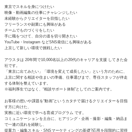
東京でスキルを身につけたい
映像・動画編集の仕事にチャレンジしたい
未経験からクリエイターを目指したい
フリーランスや副業にも興味がある
チームでものづくりをしたい
手に職をつけて、自分の道を切り開きたい
YouTube・Instagram などSNS発信にも興味がある
上京して新しい環境で挑戦したい
アウスタは 20年間で10,000名以上の20代のキャリアを支援 してきた会
社です。
「東京に出てみたい」「環境を変えて成長したい」という方のために、
上京に関する相談や住まいの準備、仕事選びまで、専任スタッフが伴走
する体制を整えています。
※福利厚生ではなく、“相談サポート体制”としてのご案内です。
お客様の想いや課題を“動画”というカタチで届けるクリエイターを目指
す方に向けた、
実務に近い環境で学べる育成プログラム です。
コミュニケーションを土台に、ヒアリング・企画・撮影・編集・納品ま
で一連の流れを経験し、
提案力・編集スキル・SNSマーケティングの基礎?応用を段階的に習得