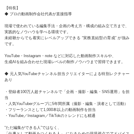
【特長】
◆ プロの動画制作会社代表が直接指導
現場で使われている編集手法・企画の考え方・構成の組み立て方まで、
実践的なノウハウを学べる環境です。
未経験からでも着実にレベルアップできる “実務直結型の育成” が強み
です。
YouTube・Instagram・note などに対応した動画制作スキルや、
生成AIを組み合わせた現場レベルの制作ノウハウまで習得できます。
◆ 元人気YouTubeチャンネル担当クリエイターによる特別レクチャー
あり
・登録者100万人超チャンネルで「企画・撮影・編集・SNS運用」を担
当
・人気YouTuberグループに5年間所属（撮影・編集・演者として活動）
・フリーランスとして1,000本以上の動画制作を担当
・YouTube／Instagram／TikTokのトレンドにも精通
“ただ編集ができる人”ではなく、
「仕事として動画をつくれる人」 になるための現場視点でアドバイス