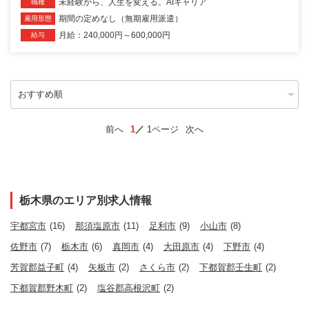
未経験から、人生を変える。AIキャリア
職種
期間の定めなし（無期雇用派遣）
雇用形態
月給：240,000円～600,000円
給与
前へ
1
1ページ
次へ
栃木県のエリア別求人情報
宇都宮市
(16)
那須塩原市
(11)
足利市
(9)
小山市
(8)
佐野市
(7)
栃木市
(6)
真岡市
(4)
大田原市
(4)
下野市
(4)
芳賀郡益子町
(4)
矢板市
(2)
さくら市
(2)
下都賀郡壬生町
(2)
下都賀郡野木町
(2)
塩谷郡高根沢町
(2)