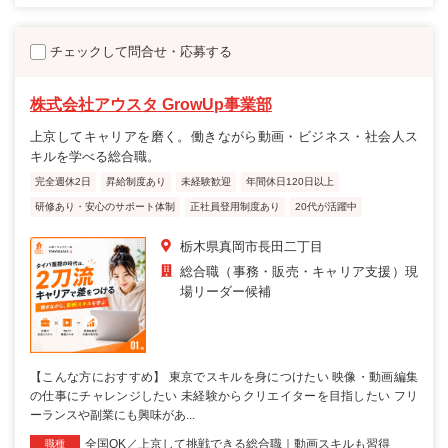
チェックして問合せ・応募する
株式会社アウスタ GrowUp事業部
上京してキャリアを磨く。働きながら動画・ビジネス・社会人ス
キルを学べる総合職。
完全週休2日
昇給制度あり
未経験歓迎
年間休日120日以上
研修あり・安心のサポート体制
正社員登用制度あり
20代が活躍中
栃木県真岡市長田二丁目
総合職（事務・販売・キャリア支援）現
場リーダー候補
【こんな方におすすめ】 東京でスキルを身につけたい 映像・動画編集
の仕事にチャレンジしたい 未経験からクリエイターを目指したい フリ
ーランスや副業にも興味があ...
全国OK／上京して挑戦できる総合職｜動画スキルも習得
職種