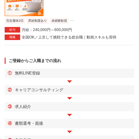
...
完全週休2日
昇給制度あり
未経験歓迎
月給：240,000円～600,000円
給与
全国OK／上京して挑戦できる総合職｜動画スキルも習得
職種
ご登録からご入職までの流れ
①
無料LINE登録
②
キャリアコンサルティング
③
求人紹介
④
書類選考・面接