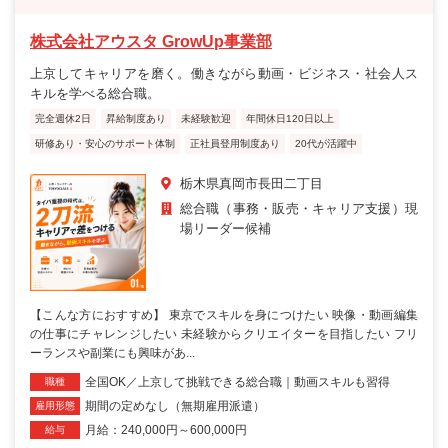
株式会社アウスタ GrowUp事業部
上京してキャリアを磨く。働きながら動画・ビジネス・社会人ス
キルを学べる総合職。
完全週休2日
昇給制度あり
未経験歓迎
年間休日120日以上
研修あり・安心のサポート体制
正社員登用制度あり
20代が活躍中
栃木県真岡市長田二丁目
総合職（事務・販売・キャリア支援）現
場リーダー候補
【こんな方におすすめ】 東京でスキルを身につけたい 映像・動画編集
の仕事にチャレンジしたい 未経験からクリエイターを目指したい フリ
ーランスや副業にも興味があ...
全国OK／上京して挑戦できる総合職｜動画スキルも習得
職種
期間の定めなし（無期雇用派遣）
雇用形態
月給：240,000円～600,000円
給与