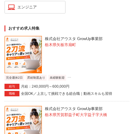
エンジニア
おすすめ求人特集
株式会社アウスタ GrowUp事業部
栃木県矢板市扇町
...
完全週休2日
昇給制度あり
未経験歓迎
月給：240,000円～600,000円
給与
全国OK／上京して挑戦できる総合職｜動画スキルも習得
職種
株式会社アウスタ GrowUp事業部
栃木県芳賀郡益子町大字益子字大橋