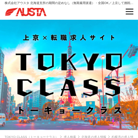
株式会社アウスタ 北海道支所の期間の定めなし（無期雇用派遣）・全国OK／上京して挑戦できる総合職｜動画スキルも習得・総合職（事務・販売・キャリア支援）現場リーダー候補の求人情報
TOKYO CLASS（トーキョークラス）
求人検索
北海道の求人情報
札幌市の求人情