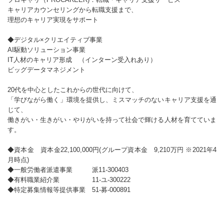
キャリアカウンセリングから転職支援まで、
理想のキャリア実現をサポート
◆デジタル×クリエイティブ事業
AI駆動ソリューション事業
IT人材のキャリア形成 （インターン受入れあり）
ビッグデータマネジメント
20代を中心としたこれからの世代に向けて、
「学びながら働く」環境を提供し、ミスマッチのないキャリア支援を通
じて、
働きがい・生きがい・やりがいを持って社会で輝ける人材を育てていま
す。
◆資本金 資本金22,100,000円(グループ資本金 9,210万円 ※2021年4
月時点)
◆一般労働者派遣事業 派11-300403
◆有料職業紹介業 11-ユ-300222
◆特定募集情報等提供事業 51-募-000891