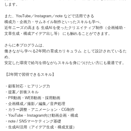
します。
また、YouTube／Instagram／note などで活用できる
構成力・企画力・サムネイル制作といったスキルも学べ、
近年ニーズの高まる 生成AIを使ったクリエイティブ制作（企画補助・
文章生成・構成アイデア出し等） にも触れることができます。
さらに本プログラムは、
働きながら学べる2年間の育成カリキュラム として設計されているた
め、
安定した環境で給与を得ながらスキルを身につけたい方にも最適です。
【2年間で習得できるスキル】
・顧客対応・ヒアリング力
・提案／折衝スキル
・PR動画・WEB動画・採用動画
・企画構成／撮影／編集／音声処理
・カラー調整・アニメーション・CG制作
・YouTube・Instagram向け動画企画・構成
・note / SNSマーケティング基礎
・生成AI活用（アイデア生成・構成支援）