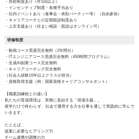
・昇給制度あり（年1回以上）
・インセンティブ制度・各種手当あり
・社内イベントあり（食事会・表彰パーティー等）（自由参加）
・キャリアコーチとの定期面談制度あり
・上京支援あり（住まい相談・面談はオンライン可）
研修制度
・動画コース受講完全無料（2年間分）
・ITエンジニアコース受講完全無料（450時間プログラム）
・生成AI副業コース完全無料
・キャリアコーチング完全無料
（社会人経験10年以上クラスが担当）
・資格取得支援（例：国家資格キャリアコンサルタント）
【職業訓練校との違い】
私たちの育成環境は、実務に直結する「現場主義」。
座学だけで終わらず、社会で通用する力を仕事を通して実践的に学んで
いきます。
たとえば…
提案に必要なヒアリング力
チーム連携や調整の力