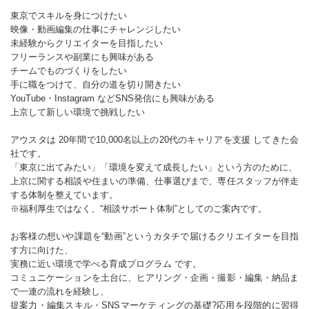
東京でスキルを身につけたい
映像・動画編集の仕事にチャレンジしたい
未経験からクリエイターを目指したい
フリーランスや副業にも興味がある
チームでものづくりをしたい
手に職をつけて、自分の道を切り開きたい
YouTube・Instagram などSNS発信にも興味がある
上京して新しい環境で挑戦したい
アウスタは 20年間で10,000名以上の20代のキャリアを支援 してきた会
社です。
「東京に出てみたい」「環境を変えて成長したい」という方のために、
上京に関する相談や住まいの準備、仕事選びまで、専任スタッフが伴走
する体制を整えています。
※福利厚生ではなく、“相談サポート体制”としてのご案内です。
お客様の想いや課題を“動画”というカタチで届けるクリエイターを目指
す方に向けた、
実務に近い環境で学べる育成プログラム です。
コミュニケーションを土台に、ヒアリング・企画・撮影・編集・納品ま
で一連の流れを経験し、
提案力・編集スキル・SNSマーケティングの基礎?応用を段階的に習得