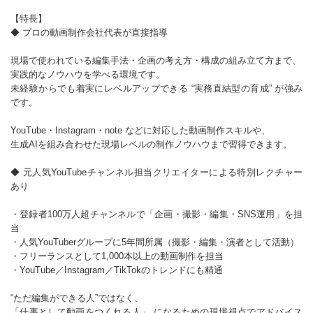
【特長】
◆ プロの動画制作会社代表が直接指導
現場で使われている編集手法・企画の考え方・構成の組み立て方まで、
実践的なノウハウを学べる環境です。
未経験からでも着実にレベルアップできる “実務直結型の育成” が強み
です。
YouTube・Instagram・note などに対応した動画制作スキルや、
生成AIを組み合わせた現場レベルの制作ノウハウまで習得できます。
◆ 元人気YouTubeチャンネル担当クリエイターによる特別レクチャー
あり
・登録者100万人超チャンネルで「企画・撮影・編集・SNS運用」を担
当
・人気YouTuberグループに5年間所属（撮影・編集・演者として活動）
・フリーランスとして1,000本以上の動画制作を担当
・YouTube／Instagram／TikTokのトレンドにも精通
“ただ編集ができる人”ではなく、
「仕事として動画をつくれる人」 になるための現場視点でアドバイス