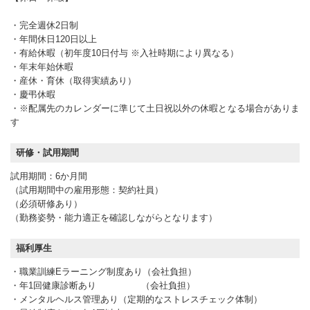
・完全週休2日制
・年間休日120日以上
・有給休暇（初年度10日付与 ※入社時期により異なる）
・年末年始休暇
・産休・育休（取得実績あり）
・慶弔休暇
・※配属先のカレンダーに準じて土日祝以外の休暇となる場合がありま
す
研修・試用期間
試用期間：6か月間
（試用期間中の雇用形態：契約社員）
（必須研修あり）
（勤務姿勢・能力適正を確認しながらとなります）
福利厚生
・職業訓練Eラーニング制度あり（会社負担）
・年1回健康診断あり （会社負担）
・メンタルヘルス管理あり（定期的なストレスチェック体制）