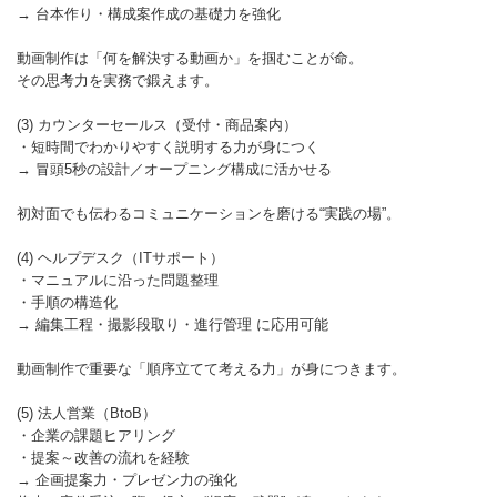
→ 台本作り・構成案作成の基礎力を強化
動画制作は「何を解決する動画か」を掴むことが命。
その思考力を実務で鍛えます。
(3) カウンターセールス（受付・商品案内）
・短時間でわかりやすく説明する力が身につく
→ 冒頭5秒の設計／オープニング構成に活かせる
初対面でも伝わるコミュニケーションを磨ける“実践の場”。
(4) ヘルプデスク（ITサポート）
・マニュアルに沿った問題整理
・手順の構造化
→ 編集工程・撮影段取り・進行管理 に応用可能
動画制作で重要な「順序立てて考える力」が身につきます。
(5) 法人営業（BtoB）
・企業の課題ヒアリング
・提案～改善の流れを経験
→ 企画提案力・プレゼン力の強化