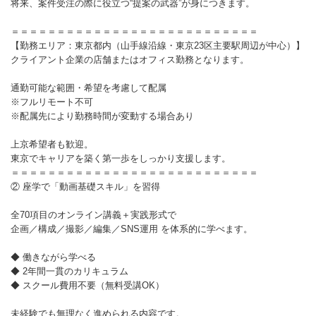
将来、案件受注の際に役立つ“提案の武器”が身につきます。
＝＝＝＝＝＝＝＝＝＝＝＝＝＝＝＝＝＝＝＝＝＝＝＝＝＝＝
【勤務エリア：東京都内（山手線沿線・東京23区主要駅周辺が中心）】
クライアント企業の店舗またはオフィス勤務となります。
通勤可能な範囲・希望を考慮して配属
※フルリモート不可
※配属先により勤務時間が変動する場合あり
上京希望者も歓迎。
東京でキャリアを築く第一歩をしっかり支援します。
＝＝＝＝＝＝＝＝＝＝＝＝＝＝＝＝＝＝＝＝＝＝＝＝＝＝＝
② 座学で「動画基礎スキル」を習得
全70項目のオンライン講義＋実践形式で
企画／構成／撮影／編集／SNS運用 を体系的に学べます。
◆ 働きながら学べる
◆ 2年間一貫のカリキュラム
◆ スクール費用不要（無料受講OK）
未経験でも無理なく進められる内容です。