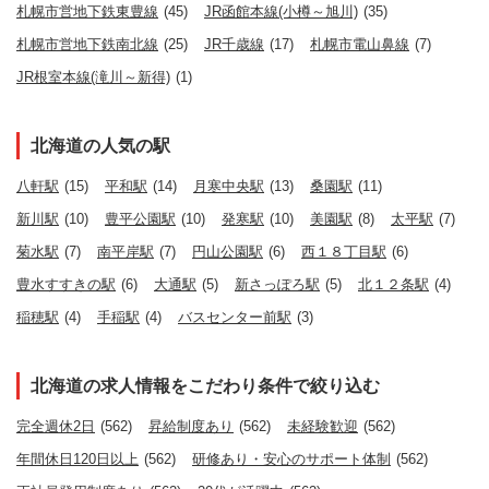
札幌市営地下鉄東豊線
(45)
JR函館本線(小樽～旭川)
(35)
札幌市営地下鉄南北線
(25)
JR千歳線
(17)
札幌市電山鼻線
(7)
JR根室本線(滝川～新得)
(1)
北海道の人気の駅
八軒駅
(15)
平和駅
(14)
月寒中央駅
(13)
桑園駅
(11)
新川駅
(10)
豊平公園駅
(10)
発寒駅
(10)
美園駅
(8)
太平駅
(7)
菊水駅
(7)
南平岸駅
(7)
円山公園駅
(6)
西１８丁目駅
(6)
豊水すすきの駅
(6)
大通駅
(5)
新さっぽろ駅
(5)
北１２条駅
(4)
稲穂駅
(4)
手稲駅
(4)
バスセンター前駅
(3)
北海道の求人情報をこだわり条件で絞り込む
完全週休2日
(562)
昇給制度あり
(562)
未経験歓迎
(562)
年間休日120日以上
(562)
研修あり・安心のサポート体制
(562)