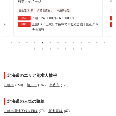
...
完全週休2日
昇給制度あり
未経験歓迎
完
月給：240,000円～600,000円
給与
スキ
全国OK／上京して挑戦できる総合職｜動画スキ
職種
ルも習得
北海道のエリア別求人情報
札幌市
(250)
旭川市
(187)
帯広市
(125)
北海道の人気の路線
札幌市営地下鉄東西線
(70)
JR札沼線
(47)