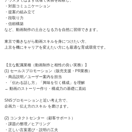
アウスタではまず現場で実務を経験し、
・対面コミュニケーション
・提案の組み立て
・段取り力
・信頼構築
など、動画制作の土台となる力を自然に習得できます。
東京で働きながら動画スキルを身につけたい方、
上京を機にキャリアを変えたい方にも最適な育成環境です。
【主な配属業種（動画制作と相性の良い実務）】
(1) セールスプロモーション（販売支援・PR業務）
・商品説明／ユーザー案内を担当
・「伝わる話し方」「興味を引く構成」を理解
→ 動画のストーリー作り・構成力の基礎に直結
SNSプロモーションと近い考え方で、
企画力・伝え方のスキル を磨けます。
(2) コンタクトセンター（顧客サポート）
・課題の整理／ヒアリング
・正しい言葉選び・説明の工夫