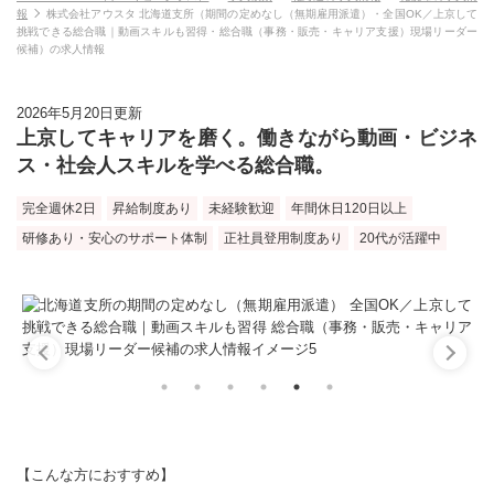
報
株式会社アウスタ 北海道支所（期間の定めなし（無期雇用派遣）・全国OK／上京して
挑戦できる総合職｜動画スキルも習得・総合職（事務・販売・キャリア支援）現場リーダー
候補）の求人情報
2026年5月20日更新
上京してキャリアを磨く。働きながら動画・ビジネ
ス・社会人スキルを学べる総合職。
完全週休2日
昇給制度あり
未経験歓迎
年間休日120日以上
研修あり・安心のサポート体制
正社員登用制度あり
20代が活躍中
【こんな方におすすめ】