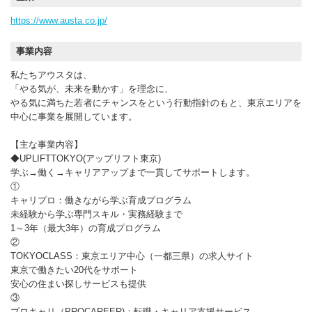
https://www.austa.co.jp/
事業内容
私たちアウスタは、
「やる気が、未来を動かす」を理念に、
やる気に満ちた若者にチャンスをという行動指針のもと、東京エリアを
中心に事業を展開しています。
【主な事業内容】
◆UPLIFTTOKYO(アップリフト東京)
学ぶ→働く→キャリアアップまで一貫してサポートします。
①
キャリプロ：働きながら学ぶ育成プログラム
未経験から学ぶ専門スキル・実務経験まで
1～3年（最大3年）の育成プログラム
②
TOKYOCLASS：東京エリア中心（一都三県）の求人サイト
東京で働きたい20代をサポート
安心の住まい探しサービスも提供
③
プロキャリ（PROCAREER)：転職・キャリア支援サービス