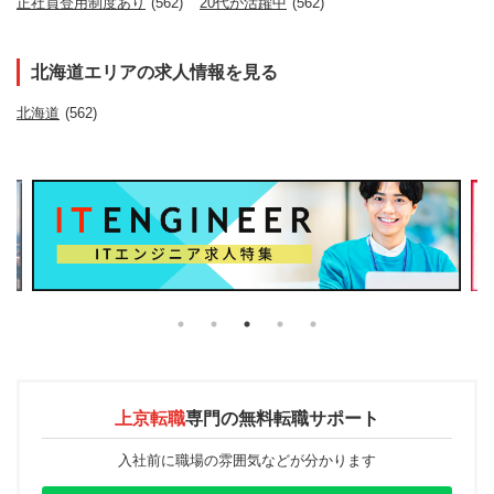
正社員登用制度あり
(562)
20代が活躍中
(562)
北海道エリアの求人情報を見る
北海道
(562)
上京転職
専門の
無料転職サポート
入社前に職場の雰囲気などが分かります