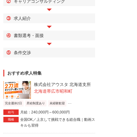
...
②
キャリアコンサルティング
休2日
昇給制度あり
未経験歓迎
完全週休2日
昇給制度あり
月給：240,000円～600,000円
月給：240,000円
給与
全国OK／上京して挑戦できる総合職｜動画
③
求人紹介
全国OK／上京し
職種
スキルも習得
スキルも習得
④
書類選考・面接
⑤
条件交渉
おすすめ求人特集
株式会社アウスタ 北海道支所
北海道帯広市昭和町
...
完全週休2日
昇給制度あり
未経験歓迎
月給：240,000円～600,000円
給与
全国OK／上京して挑戦できる総合職｜動画ス
職種
キルも習得