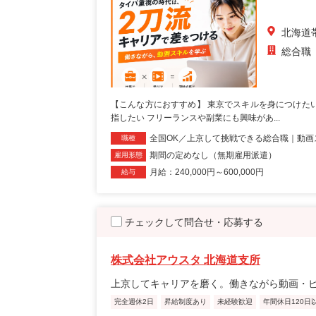
北海道
総合職
【こんな方におすすめ】 東京でスキルを身につけた
指したい フリーランスや副業にも興味があ...
全国OK／上京して挑戦できる総合職｜動画
職種
期間の定めなし（無期雇用派遣）
雇用形態
月給：240,000円～600,000円
給与
チェックして問合せ・応募する
株式会社アウスタ 北海道支所
上京してキャリアを磨く。働きながら動画・
完全週休2日
昇給制度あり
未経験歓迎
年間休日120日