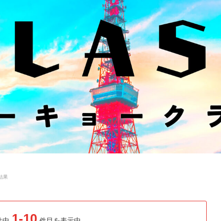
結果
1-10
件中
件目を表示中