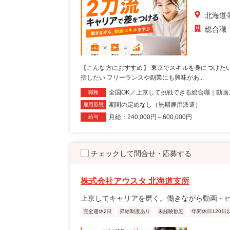
北海道
総合職
【こんな方におすすめ】 東京でスキルを身につけた
指したい フリーランスや副業にも興味があ...
全国OK／上京して挑戦できる総合職｜動画
職種
期間の定めなし（無期雇用派遣）
雇用形態
月給：240,000円～600,000円
給与
チェックして問合せ・応募する
株式会社アウスタ 北海道支所
上京してキャリアを磨く。働きながら動画・
完全週休2日
昇給制度あり
未経験歓迎
年間休日120日