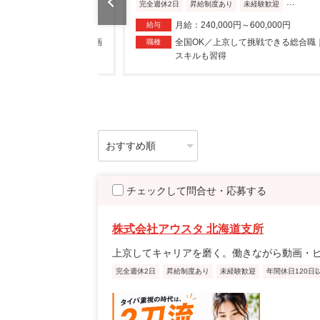
...
...
未経験歓迎
完全週休2日
昇給制度あり
未経験歓迎
～600,000円
月給：240,000円～600,000円
給与
して挑戦できる総合職｜動画
全国OK／上京して挑戦できる総合職
職種
スキルも習得
チェックして問合せ・応募する
株式会社アウスタ 北海道支所
上京してキャリアを磨く。働きながら動画・
完全週休2日
昇給制度あり
未経験歓迎
年間休日120日