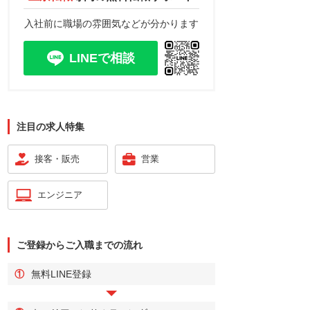
入社前に職場の雰囲気などが分かります
LINEで相談
注目の求人特集
接客・販売
営業
エンジニア
ご登録からご入職までの流れ
株式会社アウスタ 北海道支所
株式会
①
無料LINE登録
北海道帯広市昭和町
北海道