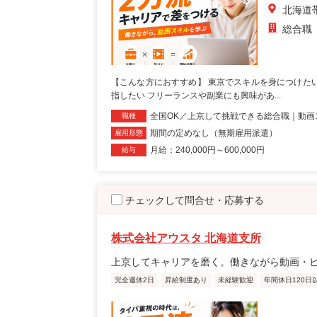
北海道
総合職
【こんな方におすすめ】 東京でスキルを身につけた
指したい フリーランスや副業にも興味があ...
全国OK／上京して挑戦できる総合職｜動画
職種
期間の定めなし（無期雇用派遣）
雇用形態
月給：240,000円～600,000円
給与
チェックして問合せ・応募する
株式会社アウスタ 北海道支所
上京してキャリアを磨く。働きながら動画・
完全週休2日
昇給制度あり
未経験歓迎
年間休日120日