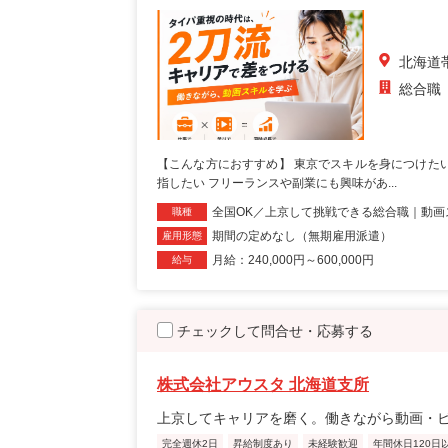
北海道
総合職
【こんな方におすすめ】 東京でスキルを身につけた
指したい フリーランスや副業にも興味があ...
全国OK／上京して挑戦できる総合職｜動画
職種
期間の定めなし（無期雇用派遣）
雇用形態
月給：240,000円～600,000円
給与
チェックして問合せ・応募する
株式会社アウスタ 北海道支所
上京してキャリアを磨く。働きながら動画・
完全週休2日
昇給制度あり
未経験歓迎
年間休日120日