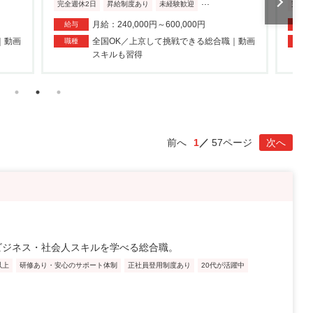
...
完全週休2日
昇給制度あり
未経験歓迎
完全週
月給：240,000円～600,000円
給与
給与
｜動画
全国OK／上京して挑戦できる総合職｜動画
職種
職種
スキルも習得
前へ
1
57ページ
次へ
ビジネス・社会人スキルを学べる総合職。
以上
研修あり・安心のサポート体制
正社員登用制度あり
20代が活躍中