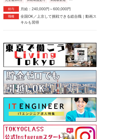
月給：240,000円～600,000円
給与
全国OK／上京して挑戦できる総合職｜動画ス
職種
キルも習得