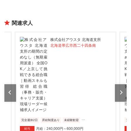
関連求人
株式会社アウスタ 北海道支所
北海道帯広市西二十四条南
...
完全週休2日
昇給制度あり
未経験歓迎
完
月給：240,000円～600,000円
給与