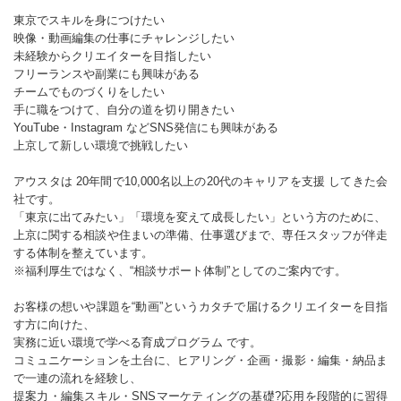
東京でスキルを身につけたい
映像・動画編集の仕事にチャレンジしたい
未経験からクリエイターを目指したい
フリーランスや副業にも興味がある
チームでものづくりをしたい
手に職をつけて、自分の道を切り開きたい
YouTube・Instagram などSNS発信にも興味がある
上京して新しい環境で挑戦したい
アウスタは 20年間で10,000名以上の20代のキャリアを支援 してきた会
社です。
「東京に出てみたい」「環境を変えて成長したい」という方のために、
上京に関する相談や住まいの準備、仕事選びまで、専任スタッフが伴走
する体制を整えています。
※福利厚生ではなく、“相談サポート体制”としてのご案内です。
お客様の想いや課題を“動画”というカタチで届けるクリエイターを目指
す方に向けた、
実務に近い環境で学べる育成プログラム です。
コミュニケーションを土台に、ヒアリング・企画・撮影・編集・納品ま
で一連の流れを経験し、
提案力・編集スキル・SNSマーケティングの基礎?応用を段階的に習得