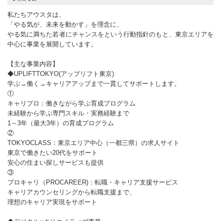
私たちアウスタは、
「やる気が、未来を動かす」を理念に、
やる気に満ちた若者にチャンスをという行動指針のもと、東京エリアを
中心に事業を展開しています。
【主な事業内容】
◆UPLIFTTOKYO(アップリフト東京)
学ぶ→働く→キャリアアップまで一貫してサポートします。
①
キャリプロ：働きながら学ぶ育成プログラム
未経験から学ぶ専門スキル・実務経験まで
1～3年（最大3年）の育成プログラム
②
TOKYOCLASS：東京エリア中心（一都三県）の求人サイト
東京で働きたい20代をサポート
安心の住まい探しサービスも提供
③
プロキャリ（PROCAREER)：転職・キャリア支援サービス
キャリアカウンセリングから転職支援まで、
理想のキャリア実現をサポート