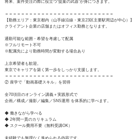
将来、案件受注の際に役立つ“提案の武器”が身につきます。
＝＝＝＝＝＝＝＝＝＝＝＝＝＝＝＝＝＝＝＝＝＝＝＝＝＝＝
【勤務エリア：東京都内（山手線沿線・東京23区主要駅周辺が中心）】
クライアント企業の店舗またはオフィス勤務となります。
通勤可能な範囲・希望を考慮して配属
※フルリモート不可
※配属先により勤務時間が変動する場合あり
上京希望者も歓迎。
東京でキャリアを築く第一歩をしっかり支援します。
＝＝＝＝＝＝＝＝＝＝＝＝＝＝＝＝＝＝＝＝＝＝＝＝＝＝＝
② 座学で「動画基礎スキル」を習得
全70項目のオンライン講義＋実践形式で
企画／構成／撮影／編集／SNS運用 を体系的に学べます。
◆ 働きながら学べる
◆ 2年間一貫のカリキュラム
◆ スクール費用不要（無料受講OK）
未経験でも無理なく進められる内容です。