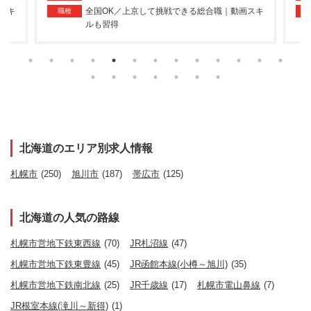
スキ
全国OK／上京して挑戦できる総合職｜動画スキ
職種
ルも習得
北海道のエリア別求人情報
札幌市
(250)
旭川市
(187)
帯広市
(125)
北海道の人気の路線
札幌市営地下鉄東西線
(70)
JR札沼線
(47)
札幌市営地下鉄東豊線
(45)
JR函館本線(小樽～旭川)
(35)
札幌市営地下鉄南北線
(25)
JR千歳線
(17)
札幌市電山鼻線
(7)
JR根室本線(滝川～新得)
(1)