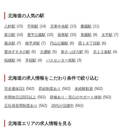
北海道の人気の駅
八軒駅
(15)
平和駅
(14)
月寒中央駅
(13)
桑園駅
(11)
新川駅
(10)
豊平公園駅
(10)
発寒駅
(10)
美園駅
(8)
太平駅
(7)
菊水駅
(7)
南平岸駅
(7)
円山公園駅
(6)
西１８丁目駅
(6)
豊水すすきの駅
(6)
大通駅
(5)
新さっぽろ駅
(5)
北１２条駅
(4)
稲穂駅
(4)
手稲駅
(4)
バスセンター前駅
(3)
北海道の求人情報をこだわり条件で絞り込む
完全週休2日
(562)
昇給制度あり
(562)
未経験歓迎
(562)
年間休日120日以上
(562)
研修あり・安心のサポート体制
(562)
正社員登用制度あり
(562)
20代が活躍中
(562)
北海道エリアの求人情報を見る