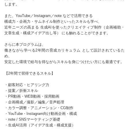
します。
また、YouTube／Instagram／note などで活用できる
構成力・企画力・サムネイル制作といったスキルも学べ、
近年ニーズの高まる 生成AIを使ったクリエイティブ制作（企画補助・
文章生成・構成アイデア出し等） にも触れることができます。
さらに本プログラムは、
働きながら学べる2年間の育成カリキュラム として設計されているた
め、
安定した環境で給与を得ながらスキルを身につけたい方にも最適です。
【2年間で習得できるスキル】
・顧客対応・ヒアリング力
・提案／折衝スキル
・PR動画・WEB動画・採用動画
・企画構成／撮影／編集／音声処理
・カラー調整・アニメーション・CG制作
・YouTube・Instagram向け動画企画・構成
・note / SNSマーケティング基礎
・生成AI活用（アイデア生成・構成支援）