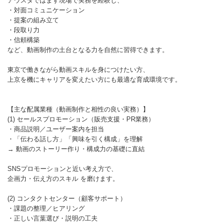
アウスタではまず現場で実務を経験し、
・対面コミュニケーション
・提案の組み立て
・段取り力
・信頼構築
など、動画制作の土台となる力を自然に習得できます。
東京で働きながら動画スキルを身につけたい方、
上京を機にキャリアを変えたい方にも最適な育成環境です。
【主な配属業種（動画制作と相性の良い実務）】
(1) セールスプロモーション（販売支援・PR業務）
・商品説明／ユーザー案内を担当
・「伝わる話し方」「興味を引く構成」を理解
→ 動画のストーリー作り・構成力の基礎に直結
SNSプロモーションと近い考え方で、
企画力・伝え方のスキル を磨けます。
(2) コンタクトセンター（顧客サポート）
・課題の整理／ヒアリング
・正しい言葉選び・説明の工夫