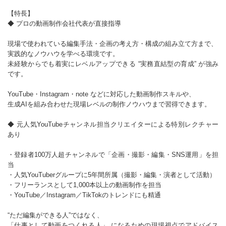
【特長】
◆ プロの動画制作会社代表が直接指導
現場で使われている編集手法・企画の考え方・構成の組み立て方まで、
実践的なノウハウを学べる環境です。
未経験からでも着実にレベルアップできる “実務直結型の育成” が強み
です。
YouTube・Instagram・note などに対応した動画制作スキルや、
生成AIを組み合わせた現場レベルの制作ノウハウまで習得できます。
◆ 元人気YouTubeチャンネル担当クリエイターによる特別レクチャー
あり
・登録者100万人超チャンネルで「企画・撮影・編集・SNS運用」を担
当
・人気YouTuberグループに5年間所属（撮影・編集・演者として活動）
・フリーランスとして1,000本以上の動画制作を担当
・YouTube／Instagram／TikTokのトレンドにも精通
“ただ編集ができる人”ではなく、
「仕事として動画をつくれる人」 になるための現場視点でアドバイス