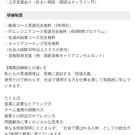
・上京支援あり（住まい相談・面談はオンライン可）
研修制度
・動画コース受講完全無料（2年間分）
・ITエンジニアコース受講完全無料（450時間プログラム）
・生成AI副業コース完全無料
・キャリアコーチング完全無料
（社会人経験10年以上クラスが担当）
・資格取得支援（例：国家資格キャリアコンサルタント）
【職業訓練校との違い】
私たちの育成環境は、実務に直結する「現場主義」。
座学だけで終わらず、社会で通用する力を仕事を通して実践的に学んで
いきます。
たとえば…
提案に必要なヒアリング力
チーム連携や調整の力
顧客との対話力やプレゼン力
問題解決に導くロジカルな思考力
単なる技術習得にとどまらず、「社会で選ばれる人材」としての総合力
を2年間で着実に育てていきます。