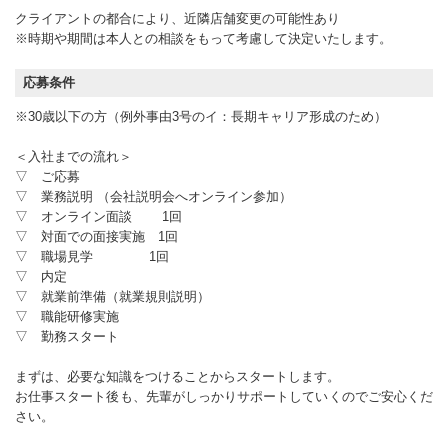
クライアントの都合により、近隣店舗変更の可能性あり
※時期や期間は本人との相談をもって考慮して決定いたします。
応募条件
※30歳以下の方（例外事由3号のイ：長期キャリア形成のため）
＜入社までの流れ＞
▽ ご応募
▽ 業務説明 （会社説明会へオンライン参加）
▽ オンライン面談 1回
▽ 対面での面接実施 1回
▽ 職場見学 1回
▽ 内定
▽ 就業前準備（就業規則説明）
▽ 職能研修実施
▽ 勤務スタート
まずは、必要な知識をつけることからスタートします。
お仕事スタート後も、先輩がしっかりサポートしていくのでご安心くだ
さい。