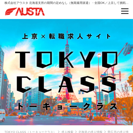
株式会社アウスタ 北海道支所の期間の定めなし（無期雇用派遣）・全国OK／上京して挑戦できる総合職｜動画スキルも習得・総合職（事務・販売・キャリア支援）現場リーダー候補の求人情報
TOKYO CLASS（トーキョークラス）
求人検索
北海道の求人情報
帯広市の求人情