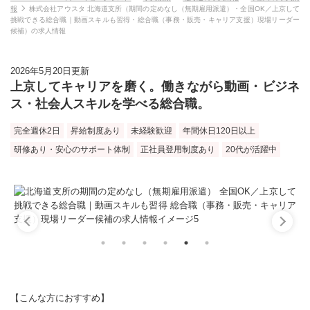
報
株式会社アウスタ 北海道支所（期間の定めなし（無期雇用派遣）・全国OK／上京して
挑戦できる総合職｜動画スキルも習得・総合職（事務・販売・キャリア支援）現場リーダー
候補）の求人情報
2026年5月20日更新
上京してキャリアを磨く。働きながら動画・ビジネ
ス・社会人スキルを学べる総合職。
完全週休2日
昇給制度あり
未経験歓迎
年間休日120日以上
研修あり・安心のサポート体制
正社員登用制度あり
20代が活躍中
【こんな方におすすめ】