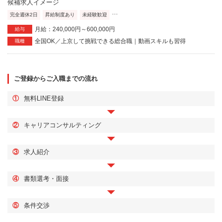
...
完全週休2日
昇給制度あり
未経験歓迎
月給：240,000円～600,000円
給与
全国OK／上京して挑戦できる総合職｜動画スキルも習得
職種
ご登録からご入職までの流れ
①
無料LINE登録
②
キャリアコンサルティング
③
求人紹介
④
書類選考・面接
⑤
条件交渉