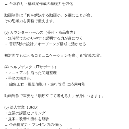
→ 台本作り・構成案作成の基礎力を強化
動画制作は「何を解決する動画か」を掴むことが命。
その思考力を実務で鍛えます。
(3) カウンターセールス（受付・商品案内）
・短時間でわかりやすく説明する力が身につく
→ 冒頭5秒の設計／オープニング構成に活かせる
初対面でも伝わるコミュニケーションを磨ける“実践の場”。
(4) ヘルプデスク（ITサポート）
・マニュアルに沿った問題整理
・手順の構造化
→ 編集工程・撮影段取り・進行管理 に応用可能
動画制作で重要な「順序立てて考える力」が身につきます。
(5) 法人営業（BtoB）
・企業の課題ヒアリング
・提案～改善の流れを経験
→ 企画提案力・プレゼン力の強化