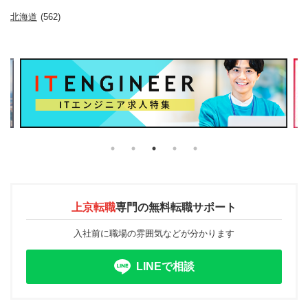
北海道
(562)
上京転職
専門の
無料転職サポート
入社前に職場の雰囲気などが分かります
LINEで相談