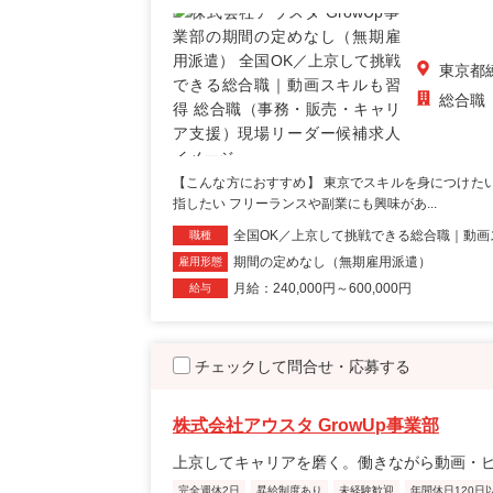
東京都
総合職
【こんな方におすすめ】 東京でスキルを身につけた
指したい フリーランスや副業にも興味があ...
全国OK／上京して挑戦できる総合職｜動画
職種
期間の定めなし（無期雇用派遣）
雇用形態
月給：240,000円～600,000円
給与
チェックして問合せ・応募する
株式会社アウスタ GrowUp事業部
上京してキャリアを磨く。働きながら動画・
完全週休2日
昇給制度あり
未経験歓迎
年間休日120日