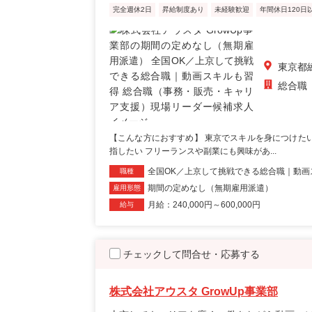
完全週休2日
昇給制度あり
未経験歓迎
年間休日120日
東京都
総合職
【こんな方におすすめ】 東京でスキルを身につけた
指したい フリーランスや副業にも興味があ...
全国OK／上京して挑戦できる総合職｜動画
職種
期間の定めなし（無期雇用派遣）
雇用形態
月給：240,000円～600,000円
給与
チェックして問合せ・応募する
株式会社アウスタ GrowUp事業部