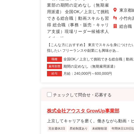
東京都
小竹向
総合職
【こんな方におすすめ】 東京でスキルを身につけた
指したい フリーランスや副業にも興味があ...
全国OK／上京して挑戦できる総合職｜動画
職種
期間の定めなし（無期雇用派遣）
雇用形態
月給：240,000円～600,000円
給与
チェックして問合せ・応募する
株式会社アウスタ GrowUp事業部
上京してキャリアを磨く。働きながら動画・
完全週休2日
昇給制度あり
未経験歓迎
年間休日120日