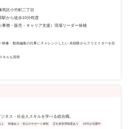
練馬区小竹町二丁目
原駅から徒歩10分程度
（事務・販売・キャリア支援）現場リーダー候補
い 映像・動画編集の仕事にチャレンジしたい 未経験からクリエイターを目
スキルも習得
ビジネス・社会人スキルを学べる総合職。
以上
研修あり・安心のサポート体制
正社員登用制度あり
20代が活躍中