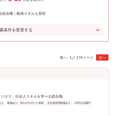
る総合職｜動画スキルも習得
索条件を変更する
前へ
1
175ページ
次へ
ビジネス・社会人スキルを学べる総合職。
以上
研修あり・安心のサポート体制
正社員登用制度あり
20代が活躍中