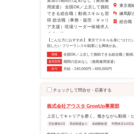
東京都
練馬駅
総合職
【こんな方におすすめ】 東京でスキルを身につけた
指したい フリーランスや副業にも興味があ...
全国OK／上京して挑戦できる総合職｜動画
職種
期間の定めなし（無期雇用派遣）
雇用形態
月給：240,000円～600,000円
給与
チェックして問合せ・応募する
株式会社アウスタ GrowUp事業部
上京してキャリアを磨く。働きながら動画・
完全週休2日
昇給制度あり
未経験歓迎
年間休日120日