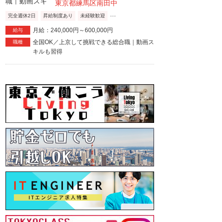
東京都練馬区南田中
...
完全週休2日
昇給制度あり
未経験歓迎
月給：240,000円～600,000円
給与
全国OK／上京して挑戦できる総合職｜動画ス
職種
キルも習得