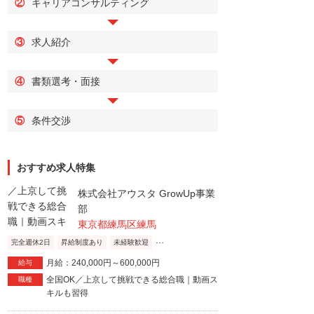
②
キャリアコンサルティング
③
求人紹介
④
書類選考・面接
⑤
条件交渉
おすすめ求人特集
株式会社アウスタ GrowUp事業
部
東京都練馬区練馬
...
完全週休2日
昇給制度あり
未経験歓迎
月給：240,000円～600,000円
給与
全国OK／上京して挑戦できる総合職｜動画ス
職種
キルも習得