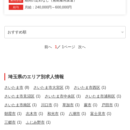
期間の定めなし（無期雇用派遣）
雇用形態
月給：240,000円～600,000円
給与
前へ
1
1ページ
次へ
埼玉県のエリア別求人情報
さいたま市
(8)
さいたま市大宮区
(3)
さいたま市西区
(1)
さいたま市見沼区
(1)
さいたま市中央区
(1)
さいたま市浦和区
(1)
さいたま市南区
(1)
川口市
(1)
草加市
(1)
蕨市
(1)
戸田市
(1)
朝霞市
(1)
志木市
(1)
和光市
(1)
八潮市
(1)
富士見市
(1)
三郷市
(1)
ふじみ野市
(1)