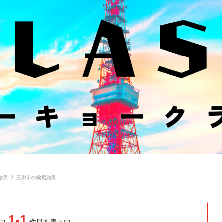
結果
三郷市の検索結果
1-1
中
件目を表示中