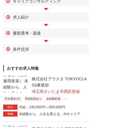
②
キャリアコンサルティング
③
求人紹介
④
書類選考・面接
⑤
条件交渉
おすすめ求人特集
株式会社アウスタ TOKYOCLA
SS事業部
埼玉県さいたま市西区指扇
...
完全週休2日
昇給制度あり
未経験歓迎
月給：240,000円～600,000円
給与
未経験から、人生を変える。AIキャリア
職種