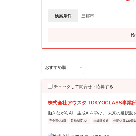
検索条件
三郷市
検
チェックして問合せ・応募する
株式会社アウスタ TOKYOCLASS事業
働きながらAI・生成AIを学び、 未来の選択肢
完全週休2日
昇給制度あり
未経験歓迎
年間休日120日