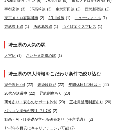
JR湘南新宿ライン
(6)
JR埼京線
(5)
東京メトロ副都心線
(4)
宇都宮線
(3)
JR高崎線
(3)
東武野田線
(2)
西武新宿線
(2)
東京メトロ有楽町線
(2)
JR川越線
(1)
ニューシャトル
(1)
東武東上線
(1)
西武池袋線
(1)
つくばエクスプレス
(1)
埼玉県の人気の駅
大宮駅
(1)
さいたま新都心駅
(1)
埼玉県の求人情報をこだわり条件で絞り込む
完全週休2日
(22)
未経験歓迎
(22)
年間休日120日以上
(22)
20代が活躍中
(22)
昇給制度あり
(20)
研修あり・安心のサポート体制
(20)
正社員登用制度あり
(20)
パソコン操作が苦手でもOK
(2)
動画・AI・IT基礎が学べる研修あり（任意受講）
(2)
1〜3年を目安にキャリアチェンジ可能
(2)