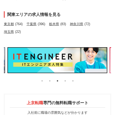
関東エリアの求人情報を見る
東京都
(764)
千葉県
(396)
栃木県
(83)
神奈川県
(72)
埼玉県
(22)
上京転職
専門の
無料転職サポート
入社前に職場の雰囲気などが分かります