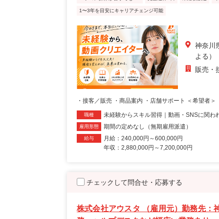
1〜3年を目安にキャリアチェンジ可能
神奈川
よる）
販売・
・接客／販売 ・商品案内 ・店舗サポート ＜希望者＞ 
未経験からスキル習得｜動画・SNSに関わ
職種
期間の定めなし（無期雇用派遣）
雇用形態
月給：240,000円～600,000円
給与
年収：2,880,000円～7,200,000円
チェックして問合せ・応募する
株式会社アウスタ （雇用元）勤務先：