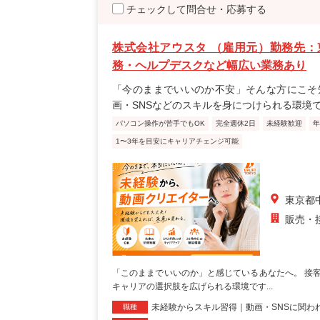
チェックして問合せ・応募する
株式会社アウスタ （雇用元）勤務先：
務・ヘルプデスクなど幅広い業務あり
「今のままでいいのか不安」そんな方にこそ
画・SNSなどのスキルを身につけられる環境
パソコン操作が苦手でもOK
完全週休2日
未経験歓迎
年
1〜3年を目安にキャリアチェンジ可能
東京都
販売・
「このままでいいのか」と感じているあなたへ。 接客
キャリアの選択肢を広げられる環境です...
未経験からスキル習得｜動画・SNSに関わ
職種