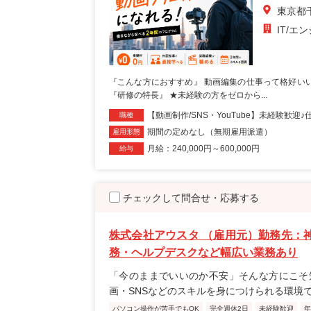
東京都
IT/エ
『こんな方におすすめ』 動画編集の仕事って格好い
『研修の特長』 ★未経験の方をゼロから...
【動画制作/SNS・YouTube】未経験歓迎
職種
期間の定めなし（無期雇用派遣）
雇用形態
月給：240,000円～600,000円
給与
チェックして問合せ・応募する
株式会社アウスタ （雇用元）勤務先：
務・ヘルプデスクなど幅広い業務あり
「今のままでいいのか不安」そんな方にこそ
画・SNSなどのスキルを身につけられる環境
パソコン操作が苦手でもOK
完全週休2日
未経験歓迎
年