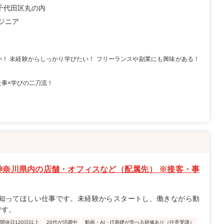
千代田区丸の内
ンジニア
い！ 未経験からしっかり学びたい！ フリーランスや副業にも興味がある！
♪仕事×学びの二刀流！
神奈川県内の店舗・オフィスなど（配属先） ※接客・事
知ってほしい仕事です。未経験からスタートし、働きながら動
です。
間休日120日以上
20代が活躍中
動画・AI・IT基礎が学べる研修あり（任意受講）