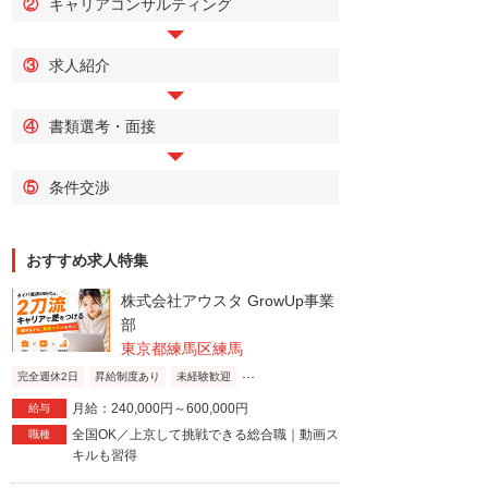
②
キャリアコンサルティング
③
求人紹介
④
書類選考・面接
⑤
条件交渉
おすすめ求人特集
株式会社アウスタ GrowUp事業
部
東京都練馬区練馬
...
完全週休2日
昇給制度あり
未経験歓迎
月給：240,000円～600,000円
給与
全国OK／上京して挑戦できる総合職｜動画ス
職種
キルも習得