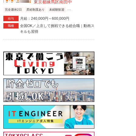
東京都練馬区南田中
...
完全週休2日
昇給制度あり
未経験歓迎
月給：240,000円～600,000円
給与
全国OK／上京して挑戦できる総合職｜動画ス
職種
キルも習得