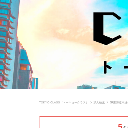
TOKYO CLASS（トーキョークラス）
求人検索
JR東海道本線
5
件