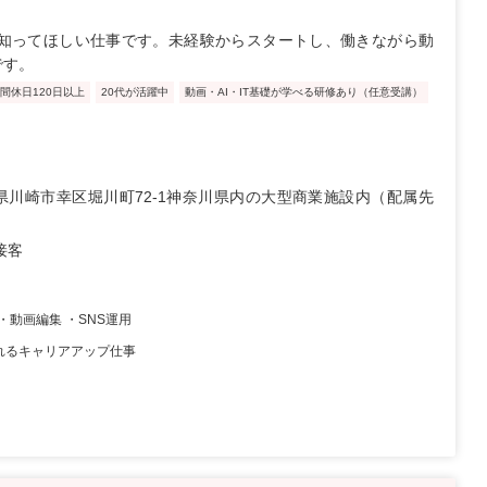
知ってほしい仕事です。未経験からスタートし、働きながら動
です。
間休日120日以上
20代が活躍中
動画・AI・IT基礎が学べる研修あり（任意受講）
県川崎市幸区堀川町72-1神奈川県内の大型商業施設内（配属先
）
接客
・動画編集 ・SNS運用
れるキャリアアップ仕事