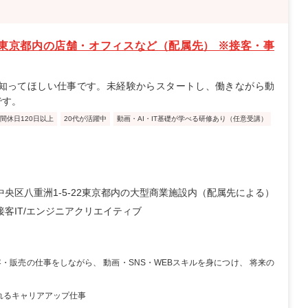
東京都内の店舗・オフィスなど（配属先） ※接客・事
知ってほしい仕事です。未経験からスタートし、働きながら動
です。
間休日120日以上
20代が活躍中
動画・AI・IT基礎が学べる研修あり（任意受講）
中央区八重洲1-5-22東京都内の大型商業施設内（配属先による）
接客
IT/エンジニア
クリエイティブ
・販売の仕事をしながら、 動画・SNS・WEBスキルを身につけ、 将来の
れるキャリアアップ仕事