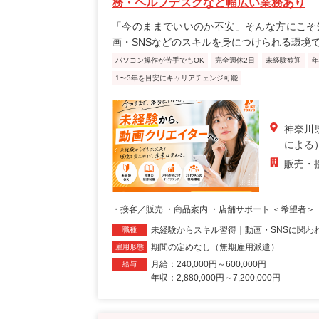
務・ヘルプデスクなど幅広い業務あり
「今のままでいいのか不安」そんな方にこそ
画・SNSなどのスキルを身につけられる環境
パソコン操作が苦手でもOK
完全週休2日
未経験歓迎
年
1〜3年を目安にキャリアチェンジ可能
神奈川
による
販売・
・接客／販売 ・商品案内 ・店舗サポート ＜希望者＞ 
未経験からスキル習得｜動画・SNSに関わ
職種
期間の定めなし（無期雇用派遣）
雇用形態
月給：240,000円～600,000円
給与
年収：2,880,000円～7,200,000円