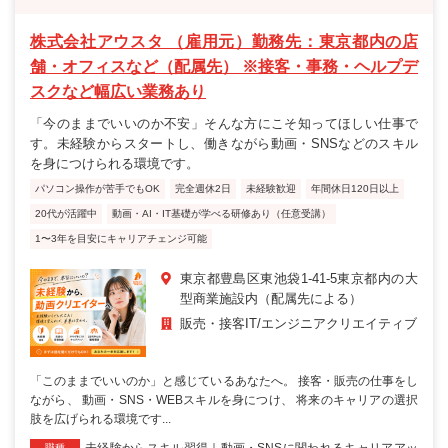
株式会社アウスタ （雇用元）勤務先：東京都内の店
舗・オフィスなど（配属先） ※接客・事務・ヘルプデ
スクなど幅広い業務あり
「今のままでいいのか不安」そんな方にこそ知ってほしい仕事で
す。未経験からスタートし、働きながら動画・SNSなどのスキル
を身につけられる環境です。
パソコン操作が苦手でもOK
完全週休2日
未経験歓迎
年間休日120日以上
20代が活躍中
動画・AI・IT基礎が学べる研修あり（任意受講）
1〜3年を目安にキャリアチェンジ可能
東京都豊島区東池袋1-41-5東京都内の大
型商業施設内（配属先による）
販売・接客
IT/エンジニア
クリエイティブ
「このままでいいのか」と感じているあなたへ。 接客・販売の仕事をし
ながら、 動画・SNS・WEBスキルを身につけ、 将来のキャリアの選択
肢を広げられる環境です...
未経験からスキル習得｜動画・SNSに関われるキャリアアッ
職種