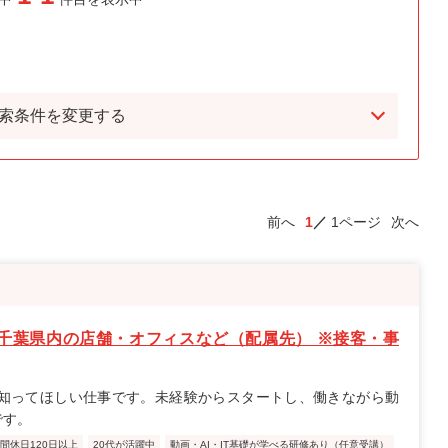
索条件を変更する
前へ
1
1ページ
次へ
千葉県内の店舗・オフィスなど（配属先） ※接客・事
知ってほしい仕事です。未経験からスタートし、働きながら動
です。
間休日120日以上
20代が活躍中
動画・AI・IT基礎が学べる研修あり（任意受講）