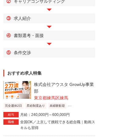
②
キャリアコンサルティング
③
求人紹介
④
書類選考・面接
⑤
条件交渉
おすすめ求人特集
株式会社アウスタ GrowUp事業
部
東京都練馬区練馬
...
完全週休2日
昇給制度あり
未経験歓迎
月給：240,000円～600,000円
給与
全国OK／上京して挑戦できる総合職｜動画ス
職種
キルも習得