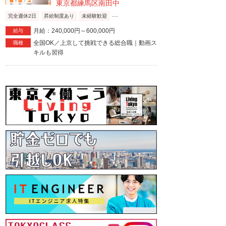
東京都練馬区南田中
...
完全週休2日
昇給制度あり
未経験歓迎
月給：240,000円～600,000円
給与
全国OK／上京して挑戦できる総合職｜動画ス
職種
キルも習得