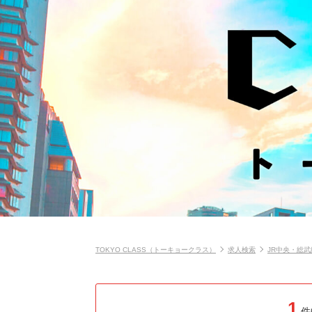
TOKYO CLASS（トーキョークラス）
求人検索
JR中央・総
1
件