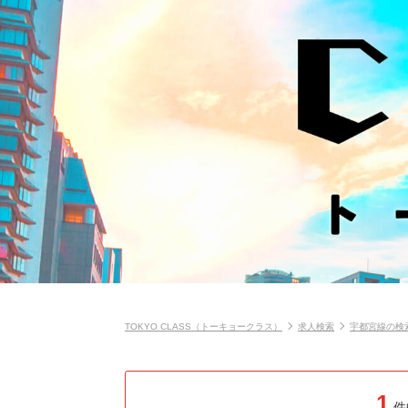
TOKYO CLASS（トーキョークラス）
求人検索
宇都宮線の検
1
件