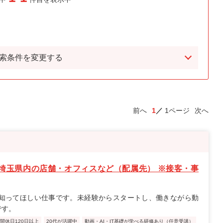
索条件を変更する
前へ
1
1ページ
次へ
埼玉県内の店舗・オフィスなど（配属先） ※接客・事
知ってほしい仕事です。未経験からスタートし、働きながら動
です。
間休日120日以上
20代が活躍中
動画・AI・IT基礎が学べる研修あり（任意受講）