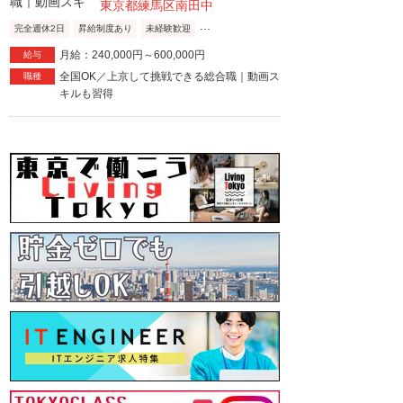
東京都練馬区南田中
...
完全週休2日
昇給制度あり
未経験歓迎
月給：240,000円～600,000円
給与
全国OK／上京して挑戦できる総合職｜動画ス
職種
キルも習得