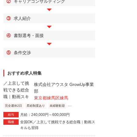
②
キャリアコンサルティング
③
求人紹介
④
書類選考・面接
⑤
条件交渉
おすすめ求人特集
株式会社アウスタ GrowUp事業
部
東京都練馬区練馬
...
完全週休2日
昇給制度あり
未経験歓迎
月給：240,000円～600,000円
給与
全国OK／上京して挑戦できる総合職｜動画ス
職種
キルも習得