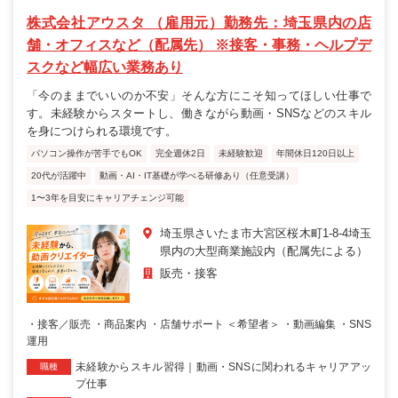
株式会社アウスタ （雇用元）勤務先：埼玉県内の店
舗・オフィスなど（配属先） ※接客・事務・ヘルプデ
スクなど幅広い業務あり
「今のままでいいのか不安」そんな方にこそ知ってほしい仕事で
す。未経験からスタートし、働きながら動画・SNSなどのスキル
を身につけられる環境です。
パソコン操作が苦手でもOK
完全週休2日
未経験歓迎
年間休日120日以上
20代が活躍中
動画・AI・IT基礎が学べる研修あり（任意受講）
1〜3年を目安にキャリアチェンジ可能
埼玉県さいたま市大宮区桜木町1-8-4埼玉
県内の大型商業施設内（配属先による）
販売・接客
・接客／販売 ・商品案内 ・店舗サポート ＜希望者＞ ・動画編集 ・SNS
運用
未経験からスキル習得｜動画・SNSに関われるキャリアアッ
職種
プ仕事