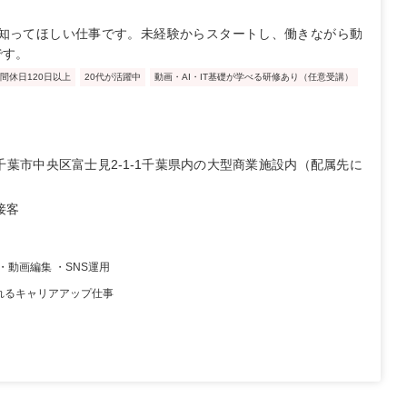
知ってほしい仕事です。未経験からスタートし、働きながら動
です。
間休日120日以上
20代が活躍中
動画・AI・IT基礎が学べる研修あり（任意受講）
千葉市中央区富士見2-1-1千葉県内の大型商業施設内（配属先に
接客
・動画編集 ・SNS運用
れるキャリアアップ仕事