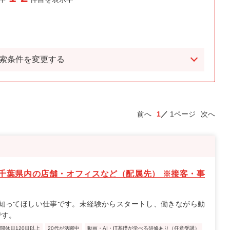
索条件を変更する
前へ
1
1ページ
次へ
千葉県内の店舗・オフィスなど（配属先） ※接客・事
知ってほしい仕事です。未経験からスタートし、働きながら動
です。
間休日120日以上
20代が活躍中
動画・AI・IT基礎が学べる研修あり（任意受講）