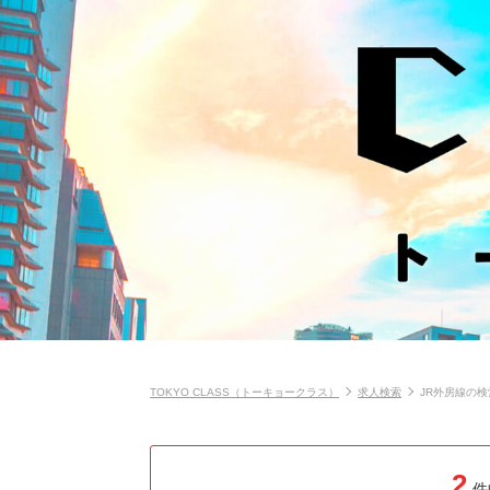
TOKYO CLASS（トーキョークラス）
求人検索
JR外房線の
2
件