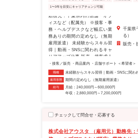
1〜3年を目安にキャリアチェンジ可能
千葉県
る）
販売・
・接客／販売 ・商品案内 ・店舗サポート ＜希望者＞ 
未経験からスキル習得｜動画・SNSに関わ
職種
期間の定めなし（無期雇用派遣）
雇用形態
月給：240,000円～600,000円
給与
年収：2,880,000円～7,200,000円
チェックして問合せ・応募する
株式会社アウスタ （雇用元）勤務先：