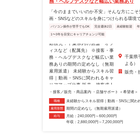
務・ヘルプデスクなど幅広い業務あり
「今のままでいいのか不安」そんな方にこそ
画・SNSなどのスキルを身につけられる環境
パソコン操作が苦手でもOK
完全週休2日
未経験歓迎
年
1〜3年を目安にキャリアチェンジ可能
千葉県
よる）
販売・
・接客／販売 ・商品案内 ・店舗サポート ＜希望者＞ 
未経験からスキル習得｜動画・SNSに関わ
職種
期間の定めなし（無期雇用派遣）
雇用形態
月給：240,000円～600,000円
給与
年収：2,880,000円～7,200,000円