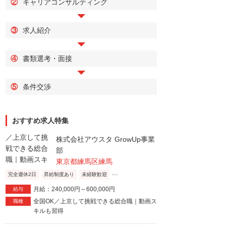
②
キャリアコンサルティング
③
求人紹介
④
書類選考・面接
⑤
条件交渉
おすすめ求人特集
株式会社アウスタ GrowUp事業
部
東京都練馬区練馬
...
完全週休2日
昇給制度あり
未経験歓迎
月給：240,000円～600,000円
給与
全国OK／上京して挑戦できる総合職｜動画ス
職種
キルも習得