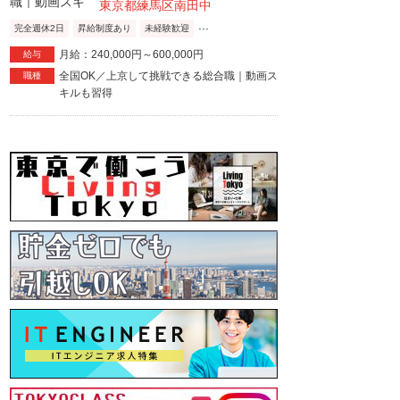
東京都練馬区南田中
...
完全週休2日
昇給制度あり
未経験歓迎
月給：240,000円～600,000円
給与
全国OK／上京して挑戦できる総合職｜動画ス
職種
キルも習得