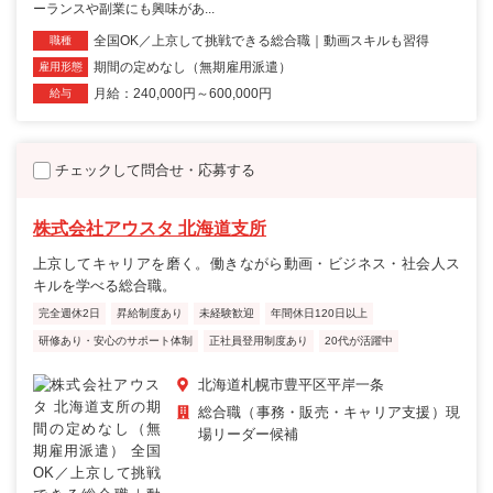
ーランスや副業にも興味があ...
全国OK／上京して挑戦できる総合職｜動画スキルも習得
職種
期間の定めなし（無期雇用派遣）
雇用形態
月給：240,000円～600,000円
給与
チェックして問合せ・応募する
株式会社アウスタ 北海道支所
上京してキャリアを磨く。働きながら動画・ビジネス・社会人ス
キルを学べる総合職。
完全週休2日
昇給制度あり
未経験歓迎
年間休日120日以上
研修あり・安心のサポート体制
正社員登用制度あり
20代が活躍中
北海道札幌市豊平区平岸一条
総合職（事務・販売・キャリア支援）現
場リーダー候補