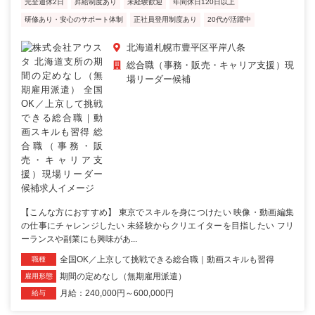
完全週休2日
昇給制度あり
未経験歓迎
年間休日120日以上
研修あり・安心のサポート体制
正社員登用制度あり
20代が活躍中
北海道札幌市豊平区平岸八条
総合職（事務・販売・キャリア支援）現
場リーダー候補
【こんな方におすすめ】 東京でスキルを身につけたい 映像・動画編集
の仕事にチャレンジしたい 未経験からクリエイターを目指したい フリ
ーランスや副業にも興味があ...
全国OK／上京して挑戦できる総合職｜動画スキルも習得
職種
期間の定めなし（無期雇用派遣）
雇用形態
月給：240,000円～600,000円
給与