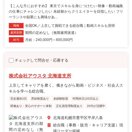
【こんな方におすすめ】 東京でスキルを身につけたい 映像・動画編集
の仕事にチャレンジしたい 未経験からクリエイターを目指したい フリ
ーランスや副業にも興味があ...
全国OK／上京して挑戦できる総合職｜動画スキルも習得
職種
期間の定めなし（無期雇用派遣）
雇用形態
月給：240,000円～600,000円
給与
チェックして問合せ・応募する
株式会社アウスタ 北海道支所
上京してキャリアを磨く。働きながら動画・ビジネス・社会人ス
キルを学べる総合職。
完全週休2日
昇給制度あり
未経験歓迎
年間休日120日以上
研修あり・安心のサポート体制
正社員登用制度あり
20代が活躍中
北海道札幌市豊平区平岸八条
総合職（事務・販売・キャリア支援）現
場リーダー候補