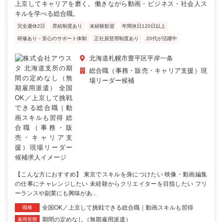
上京してキャリアを磨く。働きながら動画・ビジネス・社会人ス
キルを学べる総合職。
完全週休2日
昇給制度あり
未経験歓迎
年間休日120日以上
研修あり・安心のサポート体制
正社員登用制度あり
20代が活躍中
北海道札幌市豊平区平岸一条
総合職（事務・販売・キャリア支援）現
場リーダー候補
【こんな方におすすめ】 東京でスキルを身につけたい 映像・動画編集
の仕事にチャレンジしたい 未経験からクリエイターを目指したい フリ
ーランスや副業にも興味があ...
全国OK／上京して挑戦できる総合職｜動画スキルも習得
職種
期間の定めなし（無期雇用派遣）
雇用形態