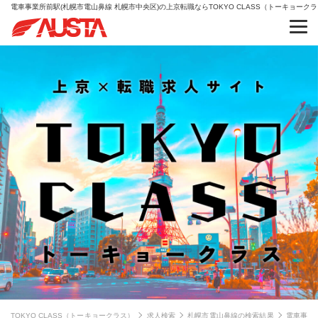
電車事業所前駅(札幌市電山鼻線 札幌市中央区)の上京転職ならTOKYO CLASS（トーキョーク
TOKYO CLASS（トーキョークラス）
求人検索
札幌市電山鼻線の検索結果
電車事