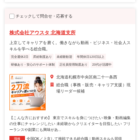
チェックして問合せ・応募する
株式会社アウスタ 北海道支所
上京してキャリアを磨く。働きながら動画・ビジネス・社会人ス
キルを学べる総合職。
完全週休2日
昇給制度あり
未経験歓迎
年間休日120日以上
研修あり・安心のサポート体制
正社員登用制度あり
20代が活躍中
北海道札幌市中央区南二十一条西
総合職（事務・販売・キャリア支援）現
場リーダー候補
【こんな方におすすめ】 東京でスキルを身につけたい 映像・動画編集
の仕事にチャレンジしたい 未経験からクリエイターを目指したい フリ
ーランスや副業にも興味があ...
全国OK／上京して挑戦できる総合職｜動画スキルも習得
職種