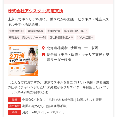
株式会社アウスタ 北海道支所
上京してキャリアを磨く。働きながら動画・ビジネス・社会人ス
キルを学べる総合職。
完全週休2日
昇給制度あり
未経験歓迎
年間休日120日以上
研修あり・安心のサポート体制
正社員登用制度あり
20代が活躍中
北海道札幌市中央区南二十二条西
総合職（事務・販売・キャリア支援）現
場リーダー候補
【こんな方におすすめ】 東京でスキルを身につけたい 映像・動画編集
の仕事にチャレンジしたい 未経験からクリエイターを目指したい フリ
ーランスや副業にも興味があ...
全国OK／上京して挑戦できる総合職｜動画スキルも習得
職種
期間の定めなし（無期雇用派遣）
雇用形態
月給：240,000円～600,000円
給与