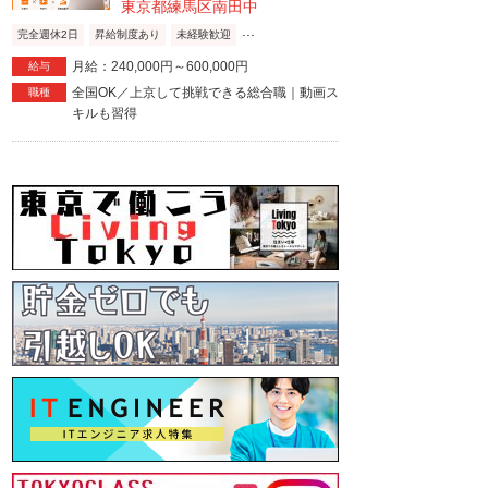
東京都練馬区南田中
...
完全週休2日
昇給制度あり
未経験歓迎
月給：240,000円～600,000円
給与
全国OK／上京して挑戦できる総合職｜動画ス
職種
キルも習得