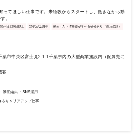
知ってほしい仕事です。未経験からスタートし、働きながら動
です。
間休日120日以上
20代が活躍中
動画・AI・IT基礎が学べる研修あり（任意受講）
千葉市中央区富士見2-1-1千葉県内の大型商業施設内（配属先に
接客
・動画編集 ・SNS運用
れるキャリアアップ仕事