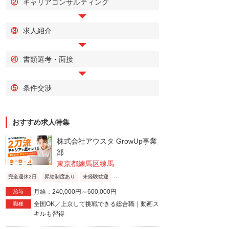
②
キャリアコンサルティング
③
求人紹介
④
書類選考・面接
⑤
条件交渉
おすすめ求人特集
株式会社アウスタ GrowUp事業
部
東京都練馬区練馬
...
完全週休2日
昇給制度あり
未経験歓迎
月給：240,000円～600,000円
給与
全国OK／上京して挑戦できる総合職｜動画ス
職種
キルも習得