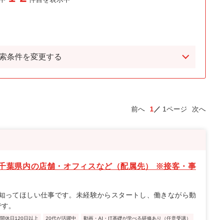
索条件を変更する
前へ
1
1ページ
次へ
千葉県内の店舗・オフィスなど（配属先） ※接客・事
知ってほしい仕事です。未経験からスタートし、働きながら動
です。
間休日120日以上
20代が活躍中
動画・AI・IT基礎が学べる研修あり（任意受講）