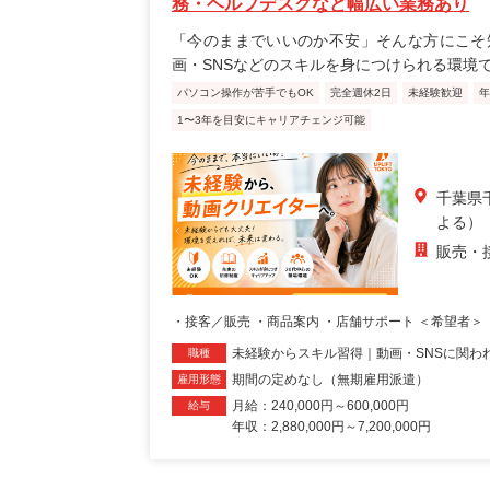
務・ヘルプデスクなど幅広い業務あり
「今のままでいいのか不安」そんな方にこそ
画・SNSなどのスキルを身につけられる環境
パソコン操作が苦手でもOK
完全週休2日
未経験歓迎
年
1〜3年を目安にキャリアチェンジ可能
千葉県
よる）
販売・
・接客／販売 ・商品案内 ・店舗サポート ＜希望者＞ 
未経験からスキル習得｜動画・SNSに関わ
職種
期間の定めなし（無期雇用派遣）
雇用形態
月給：240,000円～600,000円
給与
年収：2,880,000円～7,200,000円