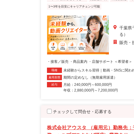
1〜3年を目安にキャリアチェンジ可能
千葉県
る）
販売・
・接客／販売 ・商品案内 ・店舗サポート ＜希望者＞ 
未経験からスキル習得｜動画・SNSに関わ
職種
期間の定めなし（無期雇用派遣）
雇用形態
月給：240,000円～600,000円
給与
年収：2,880,000円～7,200,000円
チェックして問合せ・応募する
株式会社アウスタ （雇用元）勤務先：