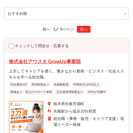
前へ
1
9ページ
次へ
チェックして問合せ・応募する
株式会社アウスタ GrowUp事業部
上京してキャリアを磨く。働きながら動画・ビジネス・社会人ス
キルを学べる総合職。
完全週休2日
昇給制度あり
未経験歓迎
年間休日120日以上
研修あり・安心のサポート体制
正社員登用制度あり
20代が活躍中
栃木県矢板市扇町
矢板駅から徒歩10分程度
総合職（事務・販売・キャリア支援）現
場リーダー候補