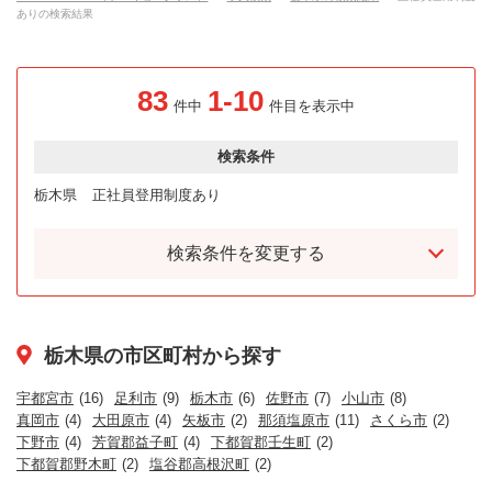
ありの検索結果
83
1-10
件中
件目を表示中
検索条件
栃木県
正社員登用制度あり
検索条件を変更する
栃木県の市区町村から探す
宇都宮市
(16)
足利市
(9)
栃木市
(6)
佐野市
(7)
小山市
(8)
真岡市
(4)
大田原市
(4)
矢板市
(2)
那須塩原市
(11)
さくら市
(2)
下野市
(4)
芳賀郡益子町
(4)
下都賀郡壬生町
(2)
下都賀郡野木町
(2)
塩谷郡高根沢町
(2)