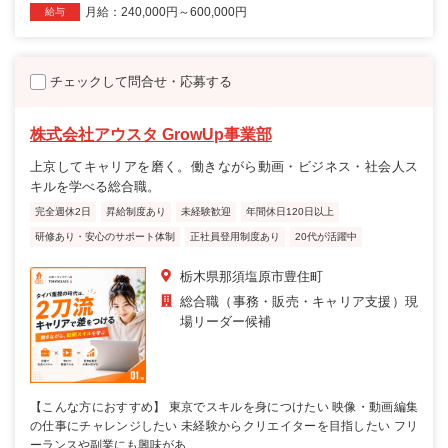
月給：240,000円～600,000円
給与
チェックして問合せ・応募する
株式会社アウスタ GrowUp事業部
上京してキャリアを磨く。働きながら動画・ビジネス・社会人ス
キルを学べる総合職。
完全週休2日
昇給制度あり
未経験歓迎
年間休日120日以上
研修あり・安心のサポート体制
正社員登用制度あり
20代が活躍中
栃木県那須塩原市豊住町
総合職（事務・販売・キャリア支援）現
場リーダー候補
【こんな方におすすめ】 東京でスキルを身につけたい 映像・動画編集
の仕事にチャレンジしたい 未経験からクリエイターを目指したい フリ
ーランスや副業にも興味があ...