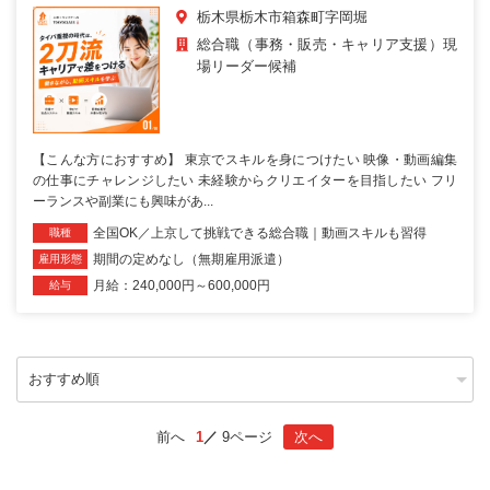
栃木県栃木市箱森町字岡堀
総合職（事務・販売・キャリア支援）現
場リーダー候補
【こんな方におすすめ】 東京でスキルを身につけたい 映像・動画編集
の仕事にチャレンジしたい 未経験からクリエイターを目指したい フリ
ーランスや副業にも興味があ...
全国OK／上京して挑戦できる総合職｜動画スキルも習得
職種
期間の定めなし（無期雇用派遣）
雇用形態
月給：240,000円～600,000円
給与
前へ
1
9ページ
次へ