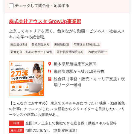
チェックして問合せ・応募する
株式会社アウスタ GrowUp事業部
上京してキャリアを磨く。働きながら動画・ビジネス・社会人ス
キルを学べる総合職。
完全週休2日
昇給制度あり
未経験歓迎
年間休日120日以上
研修あり・安心のサポート体制
正社員登用制度あり
20代が活躍中
栃木県那須塩原市大原間
那須塩原駅から徒歩10分程度
総合職（事務・販売・キャリア支援）現
場リーダー候補
【こんな方におすすめ】 東京でスキルを身につけたい 映像・動画編集
の仕事にチャレンジしたい 未経験からクリエイターを目指したい フリ
ーランスや副業にも興味があ...
全国OK／上京して挑戦できる総合職｜動画スキルも習得
職種
期間の定めなし（無期雇用派遣）
雇用形態