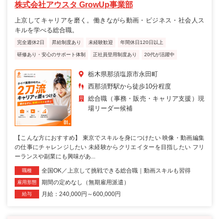
株式会社アウスタ GrowUp事業部
上京してキャリアを磨く。働きながら動画・ビジネス・社会人ス
キルを学べる総合職。
完全週休2日
昇給制度あり
未経験歓迎
年間休日120日以上
研修あり・安心のサポート体制
正社員登用制度あり
20代が活躍中
栃木県那須塩原市永田町
西那須野駅から徒歩10分程度
総合職（事務・販売・キャリア支援）現
場リーダー候補
【こんな方におすすめ】 東京でスキルを身につけたい 映像・動画編集
の仕事にチャレンジしたい 未経験からクリエイターを目指したい フリ
ーランスや副業にも興味があ...
全国OK／上京して挑戦できる総合職｜動画スキルも習得
職種
期間の定めなし（無期雇用派遣）
雇用形態
月給：240,000円～600,000円
給与