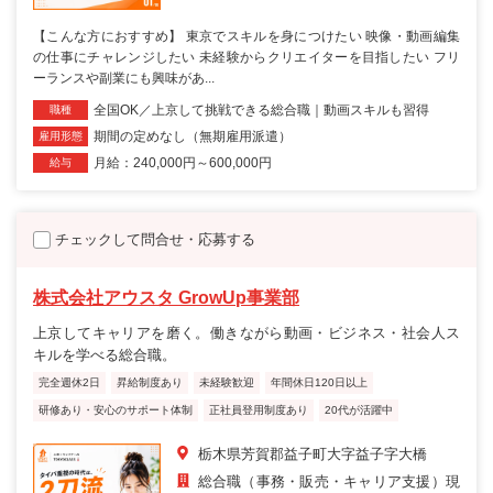
【こんな方におすすめ】 東京でスキルを身につけたい 映像・動画編集
の仕事にチャレンジしたい 未経験からクリエイターを目指したい フリ
ーランスや副業にも興味があ...
全国OK／上京して挑戦できる総合職｜動画スキルも習得
職種
期間の定めなし（無期雇用派遣）
雇用形態
月給：240,000円～600,000円
給与
チェックして問合せ・応募する
株式会社アウスタ GrowUp事業部
上京してキャリアを磨く。働きながら動画・ビジネス・社会人ス
キルを学べる総合職。
完全週休2日
昇給制度あり
未経験歓迎
年間休日120日以上
研修あり・安心のサポート体制
正社員登用制度あり
20代が活躍中
栃木県芳賀郡益子町大字益子字大橋
総合職（事務・販売・キャリア支援）現