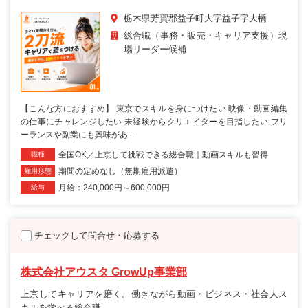
栃木県芳賀郡益子町大字益子字大橋
総合職（事務・販売・キャリア支援）現
場リーダー候補
【こんな方におすすめ】 東京でスキルを身につけたい 映像・動画編集
の仕事にチャレンジしたい 未経験からクリエイターを目指したい フリ
ーランスや副業にも興味があ...
全国OK／上京して挑戦できる総合職｜動画スキルも習得
職種
期間の定めなし（無期雇用派遣）
雇用形態
月給：240,000円～600,000円
給与
チェックして問合せ・応募する
株式会社アウスタ GrowUp事業部
上京してキャリアを磨く。働きながら動画・ビジネス・社会人ス
キルを学べる総合職。