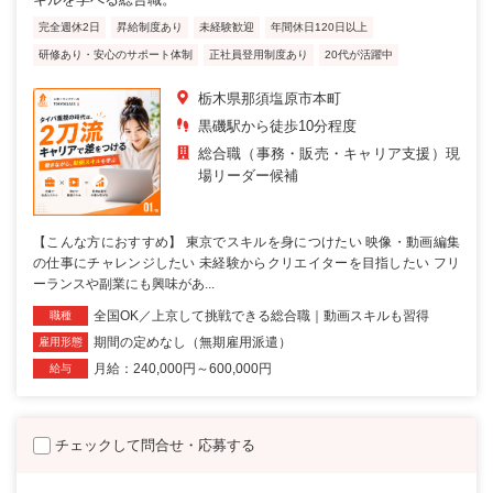
完全週休2日
昇給制度あり
未経験歓迎
年間休日120日以上
研修あり・安心のサポート体制
正社員登用制度あり
20代が活躍中
栃木県那須塩原市本町
黒磯駅から徒歩10分程度
総合職（事務・販売・キャリア支援）現
場リーダー候補
【こんな方におすすめ】 東京でスキルを身につけたい 映像・動画編集
の仕事にチャレンジしたい 未経験からクリエイターを目指したい フリ
ーランスや副業にも興味があ...
全国OK／上京して挑戦できる総合職｜動画スキルも習得
職種
期間の定めなし（無期雇用派遣）
雇用形態
月給：240,000円～600,000円
給与
チェックして問合せ・応募する