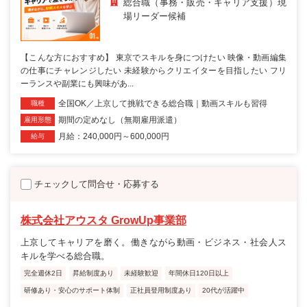
総合職（事務・販売・キャリア支援）現
場リーダー候補
【こんな方におすすめ】 東京でスキルを身につけたい 映像・動画編集
の仕事にチャレンジしたい 未経験からクリエイターを目指したい フリ
ーランスや副業にも興味があ...
全国OK／上京して挑戦できる総合職｜動画スキルも習得
職種
期間の定めなし（無期雇用派遣）
雇用形態
月給：240,000円～600,000円
給与
チェックして問合せ・応募する
株式会社アウスタ GrowUp事業部
上京してキャリアを磨く。働きながら動画・ビジネス・社会人ス
キルを学べる総合職。
完全週休2日
昇給制度あり
未経験歓迎
年間休日120日以上
研修あり・安心のサポート体制
正社員登用制度あり
20代が活躍中