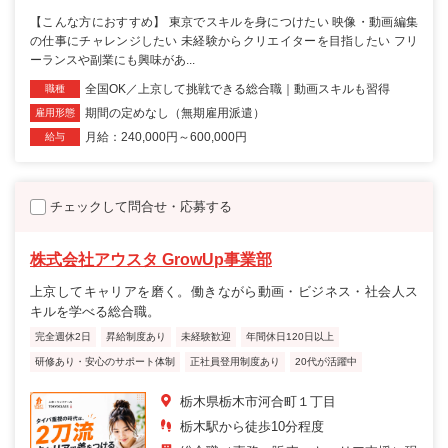
【こんな方におすすめ】 東京でスキルを身につけたい 映像・動画編集
の仕事にチャレンジしたい 未経験からクリエイターを目指したい フリ
ーランスや副業にも興味があ...
全国OK／上京して挑戦できる総合職｜動画スキルも習得
職種
期間の定めなし（無期雇用派遣）
雇用形態
月給：240,000円～600,000円
給与
チェックして問合せ・応募する
株式会社アウスタ GrowUp事業部
上京してキャリアを磨く。働きながら動画・ビジネス・社会人ス
キルを学べる総合職。
完全週休2日
昇給制度あり
未経験歓迎
年間休日120日以上
研修あり・安心のサポート体制
正社員登用制度あり
20代が活躍中
栃木県栃木市河合町１丁目
栃木駅から徒歩10分程度