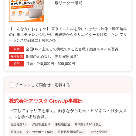
場リーダー候補
【こんな方におすすめ】 東京でスキルを身につけたい 映像・動画編集
の仕事にチャレンジしたい 未経験からクリエイターを目指したい フリ
ーランスや副業にも興味があ...
全国OK／上京して挑戦できる総合職｜動画スキルも習得
職種
期間の定めなし（無期雇用派遣）
雇用形態
月給：240,000円～600,000円
給与
チェックして問合せ・応募する
株式会社アウスタ GrowUp事業部
上京してキャリアを磨く。働きながら動画・ビジネス・社会人ス
キルを学べる総合職。
完全週休2日
昇給制度あり
未経験歓迎
年間休日120日以上
研修あり・安心のサポート体制
正社員登用制度あり
20代が活躍中