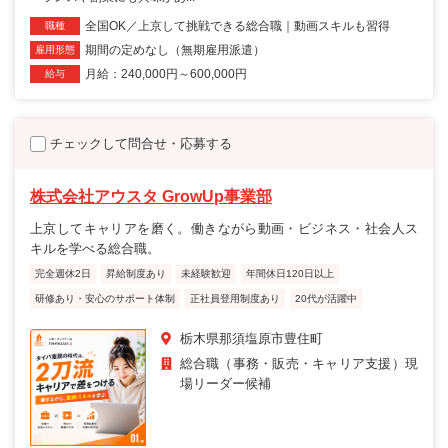
全国OK／上京して挑戦できる総合職｜動画スキルも習得
職種
期間の定めなし（無期雇用派遣）
雇用形態
月給：240,000円～600,000円
給与
チェックして問合せ・応募する
株式会社アウスタ GrowUp事業部
上京してキャリアを磨く。働きながら動画・ビジネス・社会人ス
キルを学べる総合職。
完全週休2日
昇給制度あり
未経験歓迎
年間休日120日以上
研修あり・安心のサポート体制
正社員登用制度あり
20代が活躍中
栃木県那須塩原市豊住町
総合職（事務・販売・キャリア支援）現
場リーダー候補