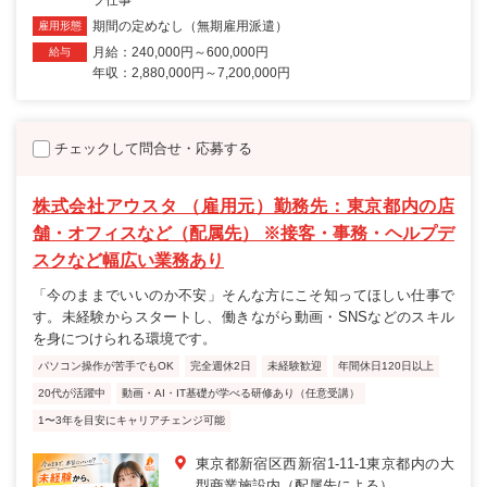
期間の定めなし（無期雇用派遣）
雇用形態
月給：240,000円～600,000円
給与
年収：2,880,000円～7,200,000円
チェックして問合せ・応募する
株式会社アウスタ （雇用元）勤務先：東京都内の店
舗・オフィスなど（配属先） ※接客・事務・ヘルプデ
スクなど幅広い業務あり
「今のままでいいのか不安」そんな方にこそ知ってほしい仕事で
す。未経験からスタートし、働きながら動画・SNSなどのスキル
を身につけられる環境です。
パソコン操作が苦手でもOK
完全週休2日
未経験歓迎
年間休日120日以上
20代が活躍中
動画・AI・IT基礎が学べる研修あり（任意受講）
1〜3年を目安にキャリアチェンジ可能
東京都新宿区西新宿1-11-1東京都内の大
型商業施設内（配属先による）