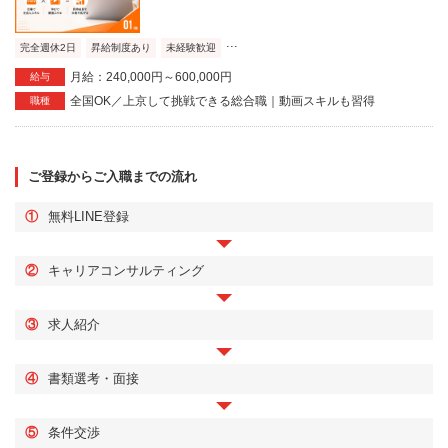
...
完全週休2日
昇給制度あり
未経験歓迎
月給：240,000円～600,000円
給与
全国OK／上京して挑戦できる総合職｜動画スキルも習得
職種
ご登録からご入職までの流れ
①
無料LINE登録
②
キャリアコンサルティング
③
求人紹介
④
書類選考・面接
⑤
条件交渉