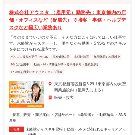
株式会社アウスタ （雇用元）勤務先：東京都内の店
舗・オフィスなど（配属先） ※接客・事務・ヘルプデ
スクなど幅広い業務あり
「今のままでいいのか不安」そんな方にこそ知ってほしい仕事で
す。未経験からスタートし、働きながら動画・SNSなどのスキル
を身につけられる環境です。
パソコン操作が苦手でもOK
完全週休2日
未経験歓迎
年間休日120日以上
20代が活躍中
動画・AI・IT基礎が学べる研修あり（任意受講）
1〜3年を目安にキャリアチェンジ可能
東京都新宿区新宿3-29-1東京都内の大型
商業施設内（配属先による）
販売・接客
・接客／販売 ・商品案内 ・店舗サポート ＜希望者＞ ・動画編集 ・SNS
運用
未経験からスキル習得｜動画・SNSに関われるキャリアアッ
職種
プ仕事