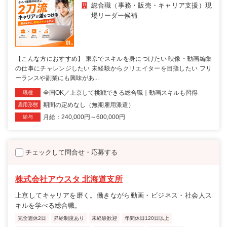
総合職（事務・販売・キャリア支援）現
場リーダー候補
【こんな方におすすめ】 東京でスキルを身につけたい 映像・動画編集
の仕事にチャレンジしたい 未経験からクリエイターを目指したい フリ
ーランスや副業にも興味があ...
全国OK／上京して挑戦できる総合職｜動画スキルも習得
職種
期間の定めなし（無期雇用派遣）
雇用形態
月給：240,000円～600,000円
給与
チェックして問合せ・応募する
株式会社アウスタ 北海道支所
上京してキャリアを磨く。働きながら動画・ビジネス・社会人ス
キルを学べる総合職。
完全週休2日
昇給制度あり
未経験歓迎
年間休日120日以上