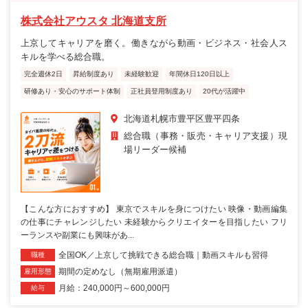
株式会社アウスタ 北海道支所
上京してキャリアを磨く。働きながら動画・ビジネス・社会人ス
キルを学べる総合職。
完全週休2日
昇給制度あり
未経験歓迎
年間休日120日以上
研修あり・安心のサポート体制
正社員登用制度あり
20代が活躍中
北海道札幌市豊平区豊平四条
総合職（事務・販売・キャリア支援）現
場リーダー候補
【こんな方におすすめ】 東京でスキルを身につけたい 映像・動画編集
の仕事にチャレンジしたい 未経験からクリエイターを目指したい フリ
ーランスや副業にも興味があ...
全国OK／上京して挑戦できる総合職｜動画スキルも習得
職種
期間の定めなし（無期雇用派遣）
雇用形態
月給：240,000円～600,000円
給与