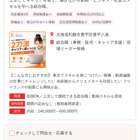
上京してキャリアを磨く。働きながら動画・ビジネス・社会人ス
キルを学べる総合職。
完全週休2日
昇給制度あり
未経験歓迎
年間休日120日以上
研修あり・安心のサポート体制
正社員登用制度あり
20代が活躍中
北海道札幌市豊平区豊平八条
総合職（事務・販売・キャリア支援）現
場リーダー候補
【こんな方におすすめ】 東京でスキルを身につけたい 映像・動画編集
の仕事にチャレンジしたい 未経験からクリエイターを目指したい フリ
ーランスや副業にも興味があ...
全国OK／上京して挑戦できる総合職｜動画スキルも習得
職種
期間の定めなし（無期雇用派遣）
雇用形態
月給：240,000円～600,000円
給与
チェックして問合せ・応募する