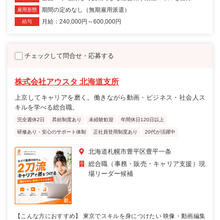
期間の定めなし（無期雇用派遣）
雇用形態
月給：240,000円～600,000円
給与
チェックして問合せ・応募する
株式会社アウスタ 北海道支所
上京してキャリアを磨く。働きながら動画・ビジネス・社会人ス
キルを学べる総合職。
完全週休2日
昇給制度あり
未経験歓迎
年間休日120日以上
研修あり・安心のサポート体制
正社員登用制度あり
20代が活躍中
北海道札幌市豊平区豊平一条
総合職（事務・販売・キャリア支援）現
場リーダー候補
【こんな方におすすめ】 東京でスキルを身につけたい 映像・動画編集