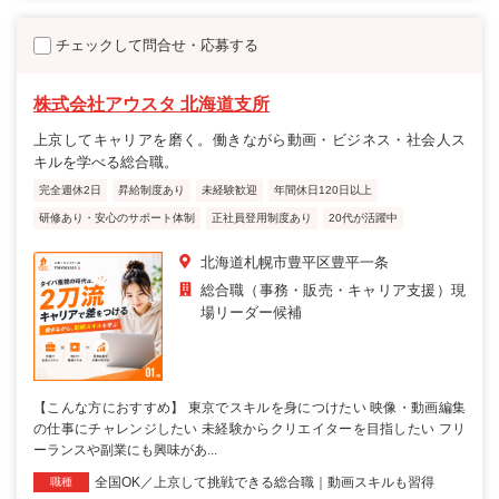
チェックして問合せ・応募する
株式会社アウスタ 北海道支所
上京してキャリアを磨く。働きながら動画・ビジネス・社会人ス
キルを学べる総合職。
完全週休2日
昇給制度あり
未経験歓迎
年間休日120日以上
研修あり・安心のサポート体制
正社員登用制度あり
20代が活躍中
北海道札幌市豊平区豊平一条
総合職（事務・販売・キャリア支援）現
場リーダー候補
【こんな方におすすめ】 東京でスキルを身につけたい 映像・動画編集
の仕事にチャレンジしたい 未経験からクリエイターを目指したい フリ
ーランスや副業にも興味があ...
全国OK／上京して挑戦できる総合職｜動画スキルも習得
職種