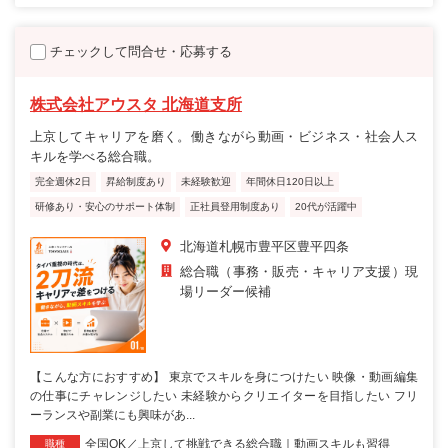
チェックして問合せ・応募する
株式会社アウスタ 北海道支所
上京してキャリアを磨く。働きながら動画・ビジネス・社会人ス
キルを学べる総合職。
完全週休2日
昇給制度あり
未経験歓迎
年間休日120日以上
研修あり・安心のサポート体制
正社員登用制度あり
20代が活躍中
北海道札幌市豊平区豊平四条
総合職（事務・販売・キャリア支援）現
場リーダー候補
【こんな方におすすめ】 東京でスキルを身につけたい 映像・動画編集
の仕事にチャレンジしたい 未経験からクリエイターを目指したい フリ
ーランスや副業にも興味があ...
全国OK／上京して挑戦できる総合職｜動画スキルも習得
職種