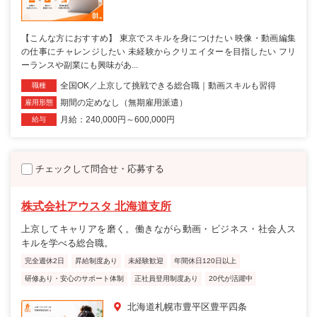
【こんな方におすすめ】 東京でスキルを身につけたい 映像・動画編集
の仕事にチャレンジしたい 未経験からクリエイターを目指したい フリ
ーランスや副業にも興味があ...
全国OK／上京して挑戦できる総合職｜動画スキルも習得
職種
期間の定めなし（無期雇用派遣）
雇用形態
月給：240,000円～600,000円
給与
チェックして問合せ・応募する
株式会社アウスタ 北海道支所
上京してキャリアを磨く。働きながら動画・ビジネス・社会人ス
キルを学べる総合職。
完全週休2日
昇給制度あり
未経験歓迎
年間休日120日以上
研修あり・安心のサポート体制
正社員登用制度あり
20代が活躍中
北海道札幌市豊平区豊平四条