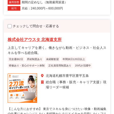
期間の定めなし（無期雇用派遣）
雇用形態
月給：240,000円～600,000円
給与
チェックして問合せ・応募する
株式会社アウスタ 北海道支所
上京してキャリアを磨く。働きながら動画・ビジネス・社会人ス
キルを学べる総合職。
完全週休2日
昇給制度あり
未経験歓迎
年間休日120日以上
研修あり・安心のサポート体制
正社員登用制度あり
20代が活躍中
北海道札幌市豊平区豊平五条
総合職（事務・販売・キャリア支援）現
場リーダー候補
【こんな方におすすめ】 東京でスキルを身につけたい 映像・動画編集
の仕事にチャレンジしたい 未経験からクリエイターを目指したい フリ