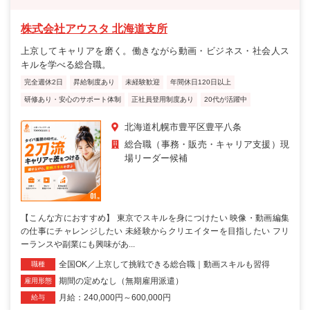
株式会社アウスタ 北海道支所
上京してキャリアを磨く。働きながら動画・ビジネス・社会人ス
キルを学べる総合職。
完全週休2日
昇給制度あり
未経験歓迎
年間休日120日以上
研修あり・安心のサポート体制
正社員登用制度あり
20代が活躍中
北海道札幌市豊平区豊平八条
総合職（事務・販売・キャリア支援）現
場リーダー候補
【こんな方におすすめ】 東京でスキルを身につけたい 映像・動画編集
の仕事にチャレンジしたい 未経験からクリエイターを目指したい フリ
ーランスや副業にも興味があ...
全国OK／上京して挑戦できる総合職｜動画スキルも習得
職種
期間の定めなし（無期雇用派遣）
雇用形態
月給：240,000円～600,000円
給与