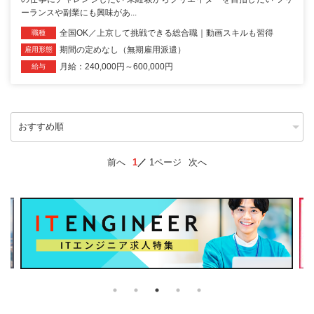
ーランスや副業にも興味があ...
全国OK／上京して挑戦できる総合職｜動画スキルも習得
職種
期間の定めなし（無期雇用派遣）
雇用形態
月給：240,000円～600,000円
給与
前へ
1
1ページ
次へ