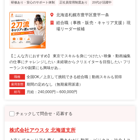
研修あり・安心のサポート体制
正社員登用制度あり
20代が活躍中
北海道札幌市豊平区豊平一条
総合職（事務・販売・キャリア支援）現
場リーダー候補
【こんな方におすすめ】 東京でスキルを身につけたい 映像・動画編集
の仕事にチャレンジしたい 未経験からクリエイターを目指したい フリ
ーランスや副業にも興味があ...
全国OK／上京して挑戦できる総合職｜動画スキルも習得
職種
期間の定めなし（無期雇用派遣）
雇用形態
月給：240,000円～600,000円
給与
チェックして問合せ・応募する
株式会社アウスタ 北海道支所