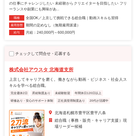
の仕事にチャレンジしたい 未経験からクリエイターを目指したい フリ
ーランスや副業にも興味があ...
全国OK／上京して挑戦できる総合職｜動画スキルも習得
職種
期間の定めなし（無期雇用派遣）
雇用形態
月給：240,000円～600,000円
給与
チェックして問合せ・応募する
株式会社アウスタ 北海道支所
上京してキャリアを磨く。働きながら動画・ビジネス・社会人ス
キルを学べる総合職。
完全週休2日
昇給制度あり
未経験歓迎
年間休日120日以上
研修あり・安心のサポート体制
正社員登用制度あり
20代が活躍中
北海道札幌市豊平区豊平八条
総合職（事務・販売・キャリア支援）現
場リーダー候補